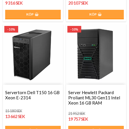
9 316 SEK
20 107 SEK
KÖP
KÖP
- 10%
- 10%
Servertorn Dell T150 16 GB
Server Hewlett Packard
Xeon E-2314
Proliant ML30 Gen11 Intel
Xeon 16 GB RAM
15 180 SEK
21 952 SEK
13 662 SEK
19 757 SEK