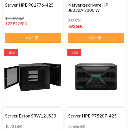
Server HPE P81776-425
Nätverksskrivare HP
J8030A 3000 W
144 497 SEK
866 SEK
122 822 SEK
693 SEK
KÖP
KÖP
- 50%
- 15%
Server Eaton SRW12US33
Server HPE P75207-425
18 734 SEK
23 656 SEK