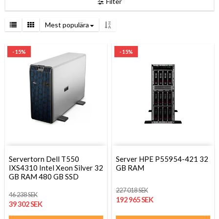
Filter
Mest populära
- 15%
- 15%
Servertorn Dell T550
Server HPE P55954-421 32
IXS4310 Intel Xeon Silver 32
GB RAM
GB RAM 480 GB SSD
227 018 SEK
46 238 SEK
192 965 SEK
39 302 SEK