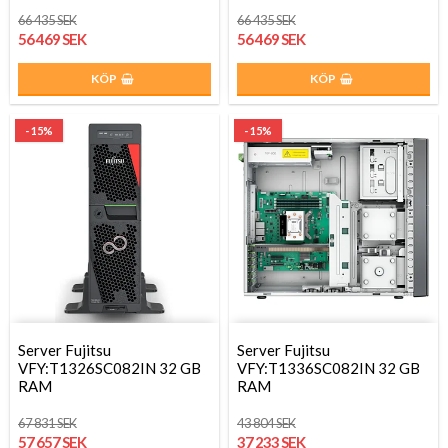
66 435 SEK
66 435 SEK
56 469 SEK
56 469 SEK
KÖP
KÖP
- 15%
- 15%
Server Fujitsu
Server Fujitsu
VFY:T1326SC082IN 32 GB
VFY:T1336SC082IN 32 GB
RAM
RAM
67 831 SEK
43 804 SEK
57 657 SEK
37 233 SEK