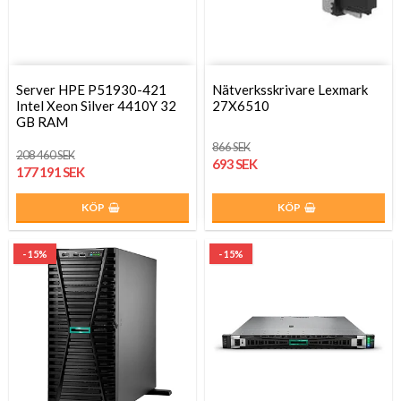
Server HPE P51930-421
Nätverksskrivare Lexmark
Intel Xeon Silver 4410Y 32
27X6510
GB RAM
866 SEK
208 460 SEK
693 SEK
177 191 SEK
KÖP
KÖP
- 15%
- 15%