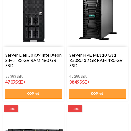
Server Dell 50RJ9 Intel Xeon
Server HPE ML110 G11
Silver 32 GB RAM 480 GB
3508U 32 GB RAM 480 GB
SSD
SSD
55 383 SEK
45 288 SEK
47 075 SEK
38 495 SEK
KÖP
KÖP
- 15%
- 15%