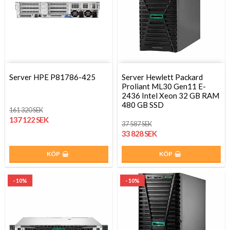
Server HPE P81786-425
Server Hewlett Packard
Proliant ML30 Gen11 E-
2436 Intel Xeon 32 GB RAM
480 GB SSD
161 320 SEK
137 122 SEK
37 587 SEK
33 828 SEK
KÖP
KÖP
- 10%
- 10%