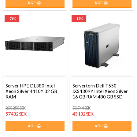
KÖP
KÖP
- 71%
- 15%
Server HPE DL380 Intel
Servertorn Dell T550
Xeon Silver 4410Y 32 GB
IXS4309Y Intel Xeon Silver
RAM
16 GB RAM 480 GB SSD
200 250 SEK
50 744 SEK
57 432 SEK
43 132 SEK
KÖP
KÖP