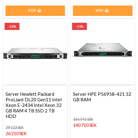
KÖP
KÖP
- 10%
- 15%
Server Hewlett Packard
Server HPE P56958-421 32
ProLiant DL20 Gen11 Intel
GB RAM
Xeon E-2434 Intel Xeon 32
GB RAM 4 TB SSD 2 TB
HDD
165 541 SEK
140 710 SEK
29 122 SEK
26 210 SEK