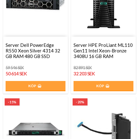
Server Dell PowerEdge
Server HPE ProLiant ML110
R550 Xeon Silver 4314 32
Gen11 Intel Xeon-Bronze
GB RAM 480 GB SSD
3408U 16 GB RAM
59 546 SEK
82 891 SEK
50 614 SEK
32 203 SEK
KÖP
KÖP
- 15%
- 20%