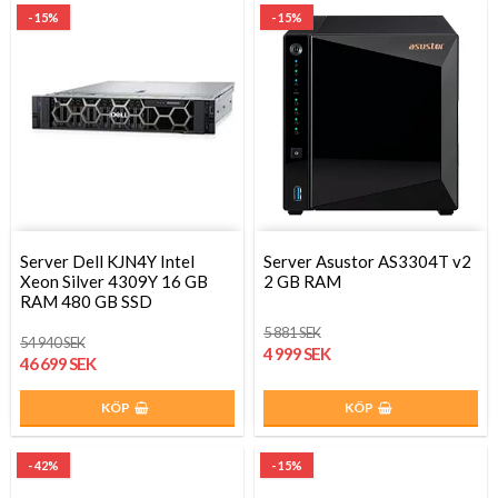
- 15%
- 15%
Server Dell KJN4Y Intel
Server Asustor AS3304T v2
Xeon Silver 4309Y 16 GB
2 GB RAM
RAM 480 GB SSD
5 881 SEK
54 940 SEK
4 999 SEK
46 699 SEK
KÖP
KÖP
- 42%
- 15%