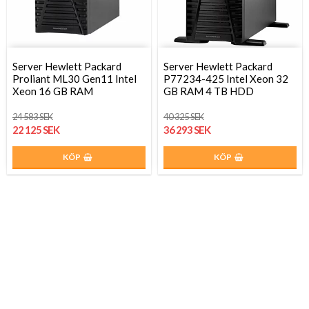
Server Hewlett Packard
Server Hewlett Packard
Proliant ML30 Gen11 Intel
P77234-425 Intel Xeon 32
Xeon 16 GB RAM
GB RAM 4 TB HDD
24 583 SEK
40 325 SEK
22 125 SEK
36 293 SEK
KÖP
KÖP