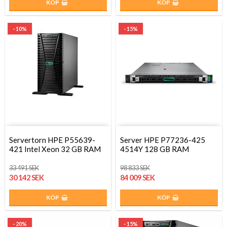
KÖP
KÖP
- 10%
- 15%
Servertorn HPE P55639-
Server HPE P77236-425
421 Intel Xeon 32 GB RAM
4514Y 128 GB RAM
33 491 SEK
98 833 SEK
30 142 SEK
84 009 SEK
KÖP
KÖP
- 20%
- 15%