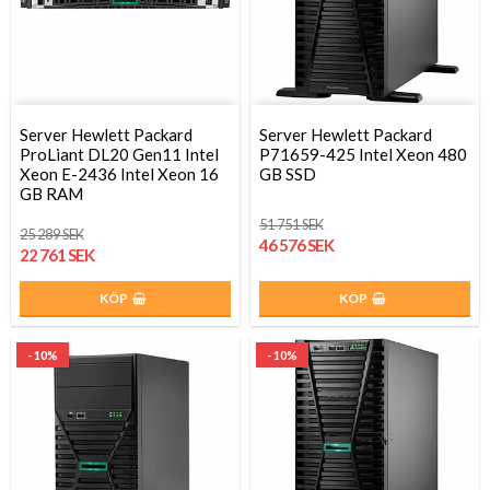
Server Hewlett Packard
Server Hewlett Packard
ProLiant DL20 Gen11 Intel
P71659-425 Intel Xeon 480
Xeon E-2436 Intel Xeon 16
GB SSD
GB RAM
51 751 SEK
25 289 SEK
46 576 SEK
22 761 SEK
KÖP
KÖP
- 10%
- 10%