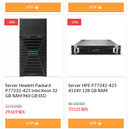
KÖP
KÖP
- 10%
- 15%
Server Hewlett Packard
Server HPE P77242-425
P77232-425 Intel Xeon 32
4514Y 128 GB RAM
GB RAM 960 GB SSD
86 500 SEK
32 910 SEK
73 525 SEK
29 619 SEK
KÖP
KÖP