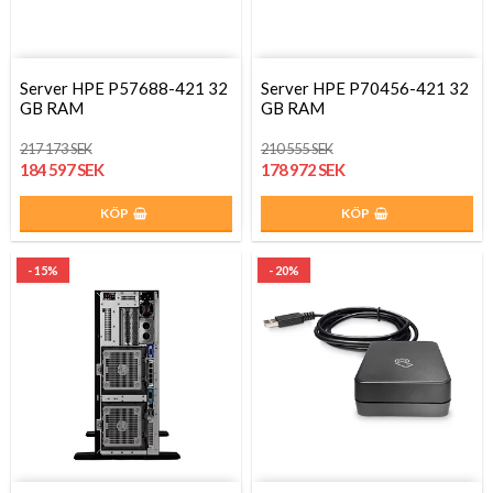
Server HPE P57688-421 32
Server HPE P70456-421 32
GB RAM
GB RAM
217 173 SEK
210 555 SEK
184 597 SEK
178 972 SEK
KÖP
KÖP
- 15%
- 20%