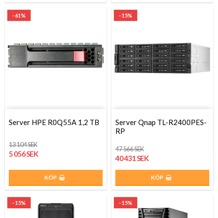
- 61%
- 15%
Server HPE R0Q55A 1,2 TB
Server Qnap TL-R2400PES-
RP
13 104 SEK
47 566 SEK
5 056 SEK
40 431 SEK
KÖP
KÖP
- 15%
- 15%