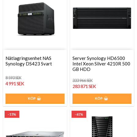
Nätlagringsenhet NAS
Server Synology HD6500
Synology DS423 Svart
Intel Xeon Silver 4210R 500
GB HDD
8 593 SEK
333 966 SEK
4 991 SEK
283 871 SEK
KÖP
KÖP
- 15%
- 61%