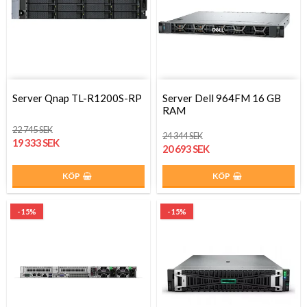
Server Qnap TL-R1200S-RP
Server Dell 964FM 16 GB
RAM
22 745 SEK
24 344 SEK
19 333 SEK
20 693 SEK
KÖP
KÖP
- 15%
- 15%