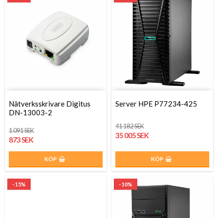
Nätverksskrivare Digitus
Server HPE P77234-425
DN-13003-2
41 182 SEK
1 091 SEK
35 005 SEK
873 SEK
KÖP
KÖP
- 15%
- 10%