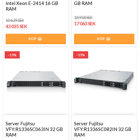
Intel Xeon E-2414 16 GB
GB RAM
RAM
18 958 SEK
50 629 SEK
17 063 SEK
43 035 SEK
KÖP
KÖP
- 15%
- 15%
Server Fujitsu
Server Fujitsu
VFY:R1336SC063IN 32 GB
VFY:R1336SC082IN 32 GB
RAM
RAM