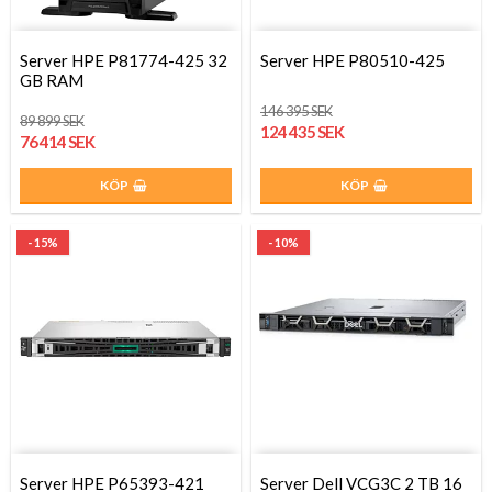
Server HPE P81774-425 32
Server HPE P80510-425
GB RAM
146 395 SEK
89 899 SEK
124 435 SEK
76 414 SEK
KÖP
KÖP
- 15%
- 10%
Server HPE P65393-421
Server Dell VCG3C 2 TB 16