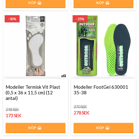
KÖP
KÖP
- 30%
- 25%
Modeller Termisk Vit Plast
Modeller FootGel 630001
(0,5 x 36 x 11,5 cm) (12
35-38
antal)
370 SEK
248 SEK
278 SEK
173 SEK
KÖP
KÖP