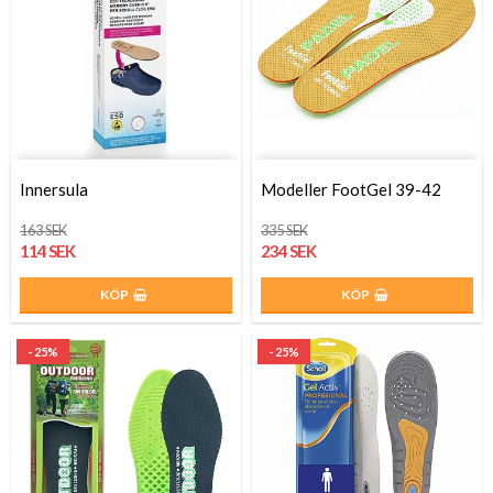
Innersula
Modeller FootGel 39-42
163 SEK
335 SEK
114 SEK
234 SEK
KÖP
KÖP
- 25%
- 25%