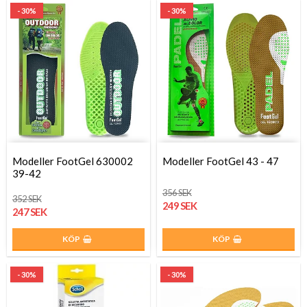
- 30%
- 30%
Modeller FootGel 630002
Modeller FootGel 43 - 47
39-42
356 SEK
352 SEK
249 SEK
247 SEK
KÖP
KÖP
- 30%
- 30%