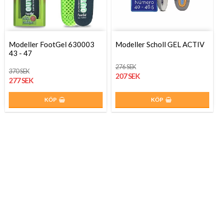
Modeller FootGel 630003
Modeller Scholl GEL ACTIV
43 - 47
276 SEK
370 SEK
207 SEK
277 SEK
KÖP
KÖP