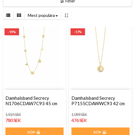
Filter
Mest populära
- 59%
- 57%
Damhalsband Secrecy
Damhalsband Secrecy
N1706CDAW7C93 45 cm
P7155CDAWWC93 42 cm
1 924 SEK
1 099 SEK
780 SEK
476 SEK
KÖP
KÖP