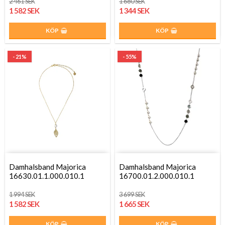
2 461 SEK
1 680 SEK
1 582 SEK
1 344 SEK
KÖP
KÖP
- 21%
- 55%
Damhalsband Majorica
Damhalsband Majorica
16630.01.1.000.010.1
16700.01.2.000.010.1
1 994 SEK
3 699 SEK
1 582 SEK
1 665 SEK
KÖP
KÖP