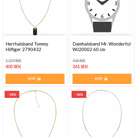
Herrhalsband Tommy
Damhalsband Mr. Wonderful
Hilfiger 2790432
WJ20002 60 cm
1 224 SEK
536 SEK
405 SEK
261 SEK
KÖP
KÖP
- 56%
- 56%