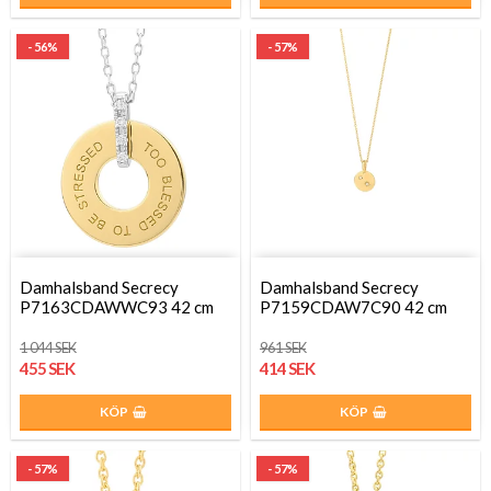
- 56%
- 57%
Damhalsband Secrecy
Damhalsband Secrecy
P7163CDAWWC93 42 cm
P7159CDAW7C90 42 cm
1 044 SEK
961 SEK
455 SEK
414 SEK
KÖP
KÖP
- 57%
- 57%