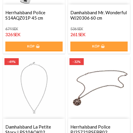
Herrhalsband Police
Damhalsband Mr. Wonderful
S14AQZ01P 45 cm
WJ20306 60 cm
674 SEK
536 SEK
326 SEK
261 SEK
KÖP
KÖP
- 49%
- 32%
Damhalsband La Petite
Herrhalsband Police
Story LPS10AQK02
PJ25721PSEBR02