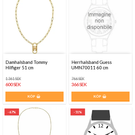
Damhalsband Tommy
Herrhalsband Guess
Hilfiger 51 cm
UMN70011 60 cm
1 361 SEK
766 SEK
600 SEK
366 SEK
KÖP
KÖP
- 67%
- 51%