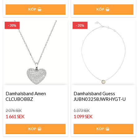
KÖP
KÖP
- 20%
- 20%
Damhalsband Amen
Damhalsband Guess
CLCUBOBBZ
JUBN03258JWRHYGT-U
2 076 SEK
1 373 SEK
1 661 SEK
1 099 SEK
KÖP
KÖP