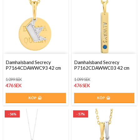
Damhalsband Secrecy
Damhalsband Secrecy
P7164CDAWWC93 42 cm
P7162CDAWWC03 42 cm
1 099 SEK
1 099 SEK
476 SEK
476 SEK
KÖP
KÖP
- 56%
- 57%