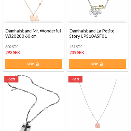
Damhalsband Mr. Wonderful
Damhalsband La Petite
WJ20200 60 cm
Story LPS10ASF01
609 SEK
481 SEK
293 SEK
239 SEK
KÖP
KÖP
- 52%
- 51%