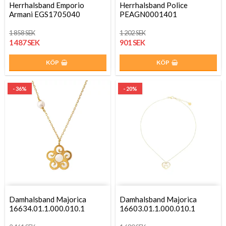
Herrhalsband Emporio
Herrhalsband Police
Armani EGS1705040
PEAGN0001401
1 858 SEK
1 202 SEK
1 487 SEK
901 SEK
KÖP
KÖP
- 36%
- 20%
Damhalsband Majorica
Damhalsband Majorica
16634.01.1.000.010.1
16603.01.1.000.010.1