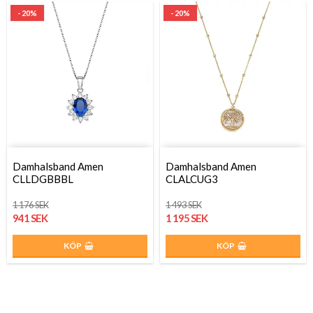
- 20%
- 20%
Damhalsband Amen
Damhalsband Amen
CLLDGBBBL
CLALCUG3
1 176 SEK
1 493 SEK
941 SEK
1 195 SEK
KÖP
KÖP