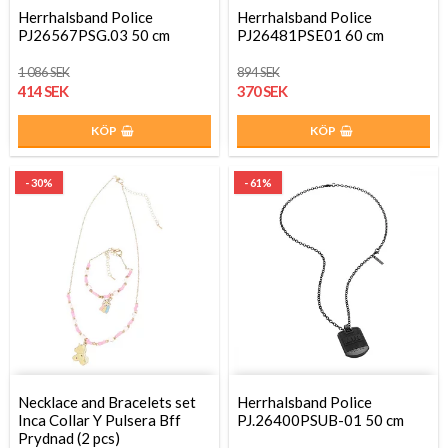
Herrhalsband Police
Herrhalsband Police
PJ26567PSG.03 50 cm
PJ26481PSE01 60 cm
1 086 SEK
894 SEK
414 SEK
370 SEK
KÖP
KÖP
- 30%
- 61%
Necklace and Bracelets set
Herrhalsband Police
Inca Collar Y Pulsera Bff
PJ.26400PSUB-01 50 cm
Prydnad (2 pcs)