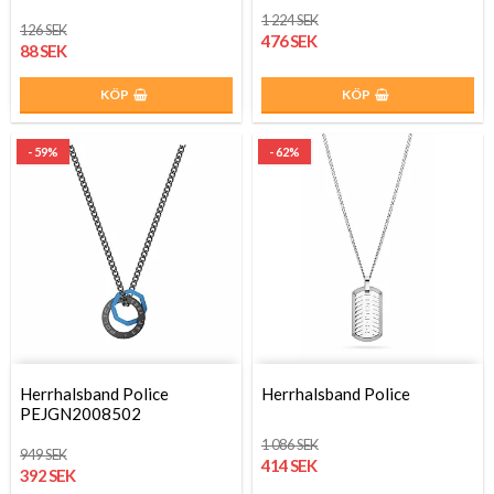
1 224 SEK
126 SEK
476 SEK
88 SEK
KÖP
KÖP
- 59%
- 62%
Herrhalsband Police
Herrhalsband Police
PEJGN2008502
1 086 SEK
949 SEK
414 SEK
392 SEK