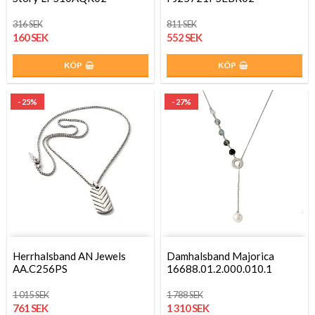
316 SEK
811 SEK
160 SEK
552 SEK
KÖP
KÖP
- 25%
- 27%
Herrhalsband AN Jewels
Damhalsband Majorica
AA.C256PS
16688.01.2.000.010.1
1 015 SEK
1 788 SEK
761 SEK
1 310 SEK