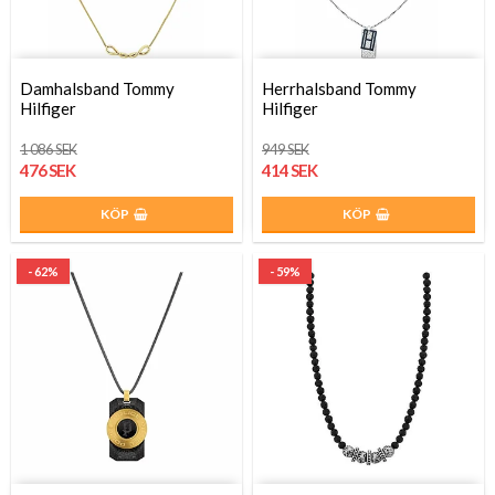
Damhalsband Tommy
Herrhalsband Tommy
Hilfiger
Hilfiger
1 086 SEK
949 SEK
476 SEK
414 SEK
KÖP
KÖP
- 62%
- 59%