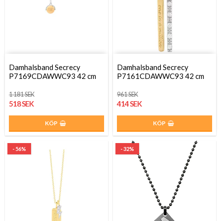
Damhalsband Secrecy
Damhalsband Secrecy
P7169CDAWWC93 42 cm
P7161CDAWWC93 42 cm
1 181 SEK
961 SEK
518 SEK
414 SEK
KÖP
KÖP
- 56%
- 32%