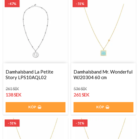
- 47%
- 51%
Damhalsband La Petite
Damhalsband Mr. Wonderful
Story LPS10AQL02
WJ20304 60 cm
261 SEK
536 SEK
138 SEK
261 SEK
KÖP
KÖP
- 51%
- 51%