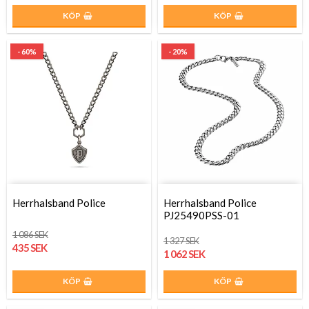
KÖP
KÖP
- 60%
- 20%
Herrhalsband Police
Herrhalsband Police
PJ25490PSS-01
1 086 SEK
1 327 SEK
435 SEK
1 062 SEK
KÖP
KÖP