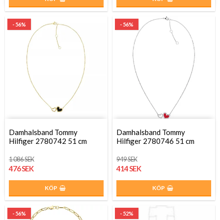
- 56%
- 56%
Damhalsband Tommy
Damhalsband Tommy
Hilfiger 2780742 51 cm
Hilfiger 2780746 51 cm
1 086 SEK
949 SEK
476 SEK
414 SEK
KÖP
KÖP
- 56%
- 52%