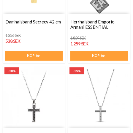
Damhalsband Secrecy 42 cm
Herrhalsband Emporio
Armani ESSENTIAL
1 236 SEK
1 859 SEK
538 SEK
1 259 SEK
KÖP
KÖP
- 20%
- 25%