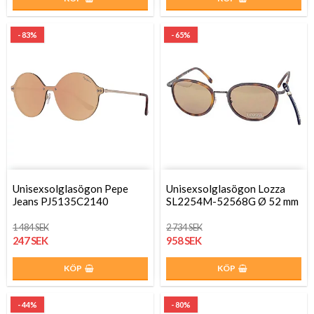
- 83%
- 65%
Unisexsolglasögon Pepe
Unisexsolglasögon Lozza
Jeans PJ5135C2140
SL2254M-52568G Ø 52 mm
1 484 SEK
2 734 SEK
247 SEK
958 SEK
KÖP
KÖP
- 44%
- 80%