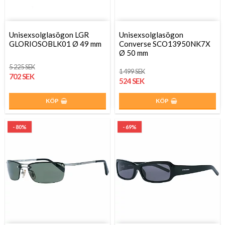
Unisexsolglasögon LGR
Unisexsolglasögon
GLORIOSOBLK01 Ø 49 mm
Converse SCO13950NK7X
Ø 50 mm
5 225 SEK
1 499 SEK
702 SEK
524 SEK
KÖP
KÖP
- 80%
- 69%