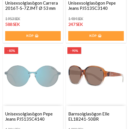
Unisexsolglasögon Carrera
Unisexsolglasögon Pepe
2016T-S-7ZJMT Ø 53 mm
Jeans PJ5135C3140
1 953 SEK
1 484 SEK
588 SEK
247 SEK
KÖP
KÖP
- 83%
- 90%
Unisexsolglasögon Pepe
Barnsolglasögon Elle
Jeans PJ5135C4140
EL18241-50BR