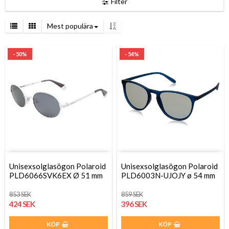
Filter
Mest populära
- 50%
- 54%
Unisexsolglasögon Polaroid
Unisexsolglasögon Polaroid
PLD6066SVK6EX Ø 51 mm
PLD6003N-UJOJY ø 54 mm
853 SEK
859 SEK
424 SEK
396 SEK
KÖP
KÖP