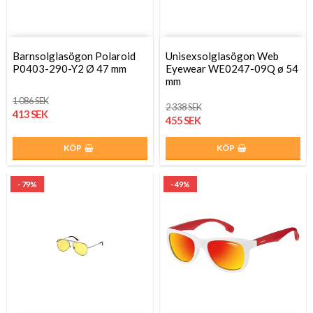
Barnsolglasögon Polaroid
Unisexsolglasögon Web
P0403-290-Y2 Ø 47 mm
Eyewear WE0247-09Q ø 54
mm
1 086 SEK
2 338 SEK
413 SEK
455 SEK
KÖP
KÖP
- 79%
- 49%