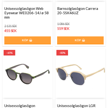
Unisexsolglasögon Web
Barnsolglasögon Carrera
Eyewear WE0206-14J ø 58
20-5SK46UZ
mm
1 086 SEK
2 131 SEK
559 SEK
455 SEK
KÖP
KÖP
- 65%
- 83%
Unisexsolglasögon
Unisexsolglasögon LGR