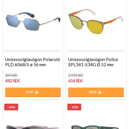
Unisexsolglasögon Polaroid
Unisexsolglasögon Police
PLD 6068/S ø 56 mm
SPL341-S34G Ø 52 mm
859 SEK
2 049 SEK
482 SEK
414 SEK
KÖP
KÖP
- 66%
- 62%