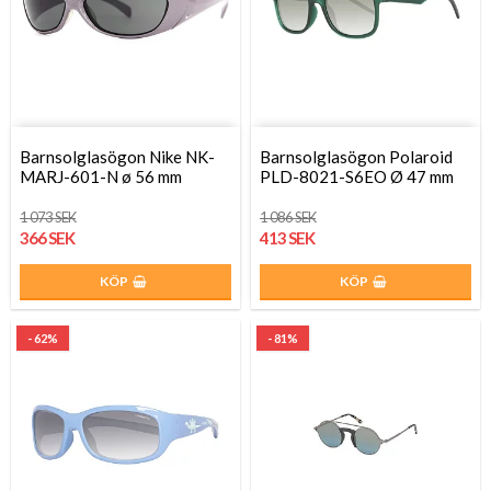
Barnsolglasögon Nike NK-
Barnsolglasögon Polaroid
MARJ-601-N ø 56 mm
PLD-8021-S6EO Ø 47 mm
1 073 SEK
1 086 SEK
366 SEK
413 SEK
KÖP
KÖP
- 62%
- 81%