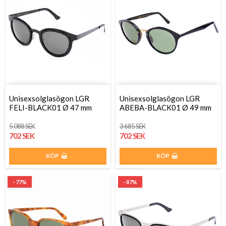
Unisexsolglasögon LGR
Unisexsolglasögon LGR
FELI-BLACK01 Ø 47 mm
ABEBA-BLACK01 Ø 49 mm
5 088 SEK
3 685 SEK
702 SEK
702 SEK
KÖP
KÖP
- 77%
- 87%