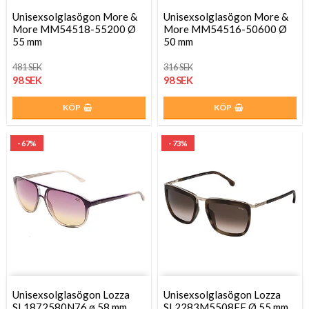
Unisexsolglasögon More &
Unisexsolglasögon More &
More MM54518-55200 Ø
More MM54516-50600 Ø
55 mm
50 mm
481 SEK
316 SEK
98 SEK
98 SEK
KÖP
KÖP
- 67%
- 73%
Unisexsolglasögon Lozza
Unisexsolglasögon Lozza
SL1872580N76 ø 58 mm
SL2283M5508FF Ø 55 mm