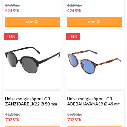
1 499 SEK
1 224 SEK
524 SEK
424 SEK
KÖP
KÖP
- 83%
- 81%
Unisexsolglasögon LGR
Unisexsolglasögon LGR
ZANZIBARBLK22 Ø 50 mm
ABEBAHAVANA39 Ø 49 mm
4 125 SEK
3 685 SEK
702 SEK
702 SEK