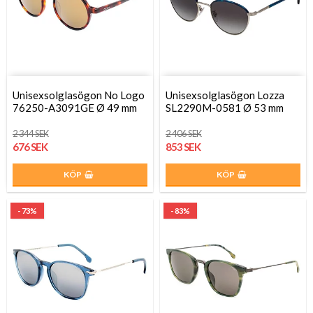
Unisexsolglasögon No Logo
Unisexsolglasögon Lozza
76250-A3091GE Ø 49 mm
SL2290M-0581 Ø 53 mm
2 344 SEK
2 406 SEK
676 SEK
853 SEK
KÖP
KÖP
- 73%
- 83%