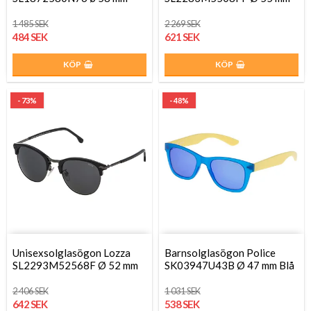
1 485 SEK
2 269 SEK
484 SEK
621 SEK
KÖP
KÖP
- 73%
- 48%
Unisexsolglasögon Lozza
Barnsolglasögon Police
SL2293M52568F Ø 52 mm
SK03947U43B Ø 47 mm Blå
2 406 SEK
1 031 SEK
642 SEK
538 SEK