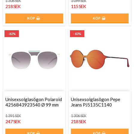
1 306 SEK
1 099 SEK
218 SEK
115 SEK
KÖP
KÖP
- 82%
- 83%
Unisexsolglasögon Polaroid
Unisexsolglasögon Pepe
4256843923540 Ø 99 mm
Jeans PJ5135C1140
1 391 SEK
1 306 SEK
247 SEK
218 SEK
KÖP
KÖP