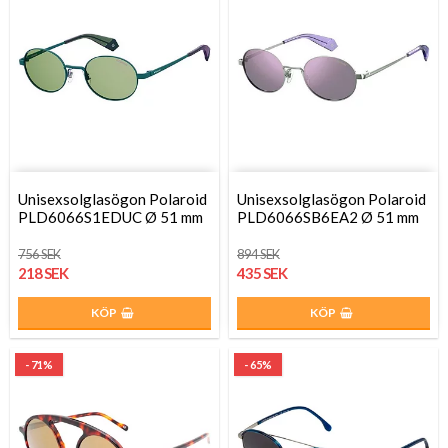
Unisexsolglasögon Polaroid
Unisexsolglasögon Polaroid
PLD6066S1EDUC Ø 51 mm
PLD6066SB6EA2 Ø 51 mm
756 SEK
894 SEK
218 SEK
435 SEK
KÖP
KÖP
- 71%
- 65%