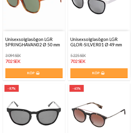
Unisexsolglasögon LGR
Unisexsolglasögon LGR
SPRINGHAVAN02 Ø 50 mm
GLOR-SILVER01 Ø 49 mm
3 094 SEK
5 225 SEK
702 SEK
702 SEK
KÖP
KÖP
- 87%
- 65%