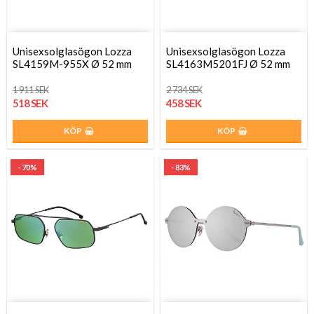
Unisexsolglasögon Lozza
Unisexsolglasögon Lozza
SL4159M-955X Ø 52 mm
SL4163M5201FJ Ø 52 mm
1 911 SEK
2 734 SEK
518 SEK
458 SEK
KÖP
KÖP
- 70%
- 83%