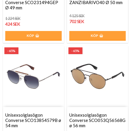
Converse SCO231494GEP
ZANZIBARIVO40 Ø 50 mm
Ø 49 mm
4 125 SEK
1 224 SEK
702 SEK
424 SEK
KÖP
KÖP
- 65%
- 65%
Unisexsolglasögon
Unisexsolglasögon
Converse SCO13854579B ø
Converse SCO053Q56568G
54 mm
ø 56 mm