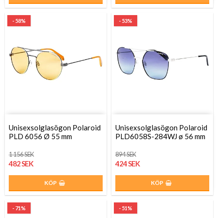
- 58%
- 53%
Unisexsolglasögon Polaroid
Unisexsolglasögon Polaroid
PLD 6056 Ø 55 mm
PLD6058S-284WJ ø 56 mm
1 156 SEK
894 SEK
482 SEK
424 SEK
KÖP
KÖP
- 71%
- 51%