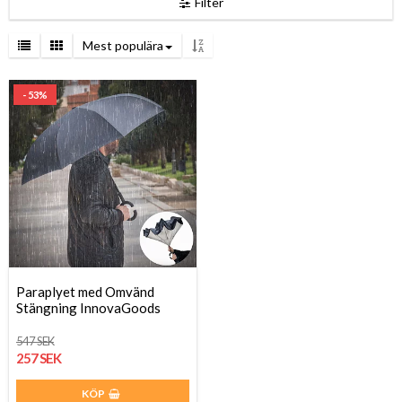
Filter
Mest populära
- 53%
Paraplyet med Omvänd
Stängning InnovaGoods
547 SEK
257 SEK
KÖP