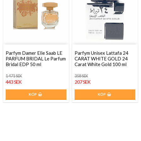
Parfym Damer Elie Saab LE
Parfym Unisex Lattafa 24
PARFUM BRIDAL Le Parfum
CARAT WHITE GOLD 24
Bridal EDP 50 ml
Carat White Gold 100 ml
1 471 SEK
358 SEK
443 SEK
207 SEK
KÖP
KÖP