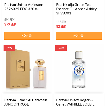
Parfym Unisex Atkinsons
Eterisk olja Green Tea
2526025 EDC 320 ml
Essence Oil Alyssa Ashley
3FV8901
594 SEK
117 SEK
379 SEK
82 SEK
KÖP
KÖP
- 25%
- 45%
Parfym Damer Al Haramain
Parfym Unisex Roger &
JUNOON ROSE
Gallet VAINILLE SOLEIL