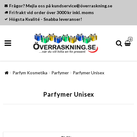
Frågor? Mejla oss på kundservice@överraskning.se
Fri frakt vid order över 3000 kr inkl. moms
Högsta Kvalité - Snabba leveranser!
0
Parfym Kosmetika
Parfymer
Parfymer Unisex
Parfymer Unisex