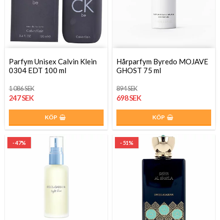
Parfym Unisex Calvin Klein
Hårparfym Byredo MOJAVE
0304 EDT 100 ml
GHOST 75 ml
1 086 SEK
894 SEK
247 SEK
698 SEK
KÖP
KÖP
- 47%
- 51%