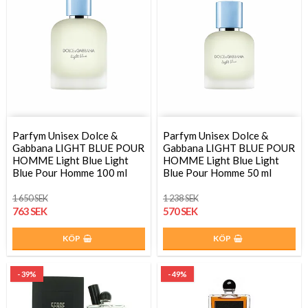
Parfym Unisex Dolce &
Parfym Unisex Dolce &
Gabbana LIGHT BLUE POUR
Gabbana LIGHT BLUE POUR
HOMME Light Blue Light
HOMME Light Blue Light
Blue Pour Homme 100 ml
Blue Pour Homme 50 ml
1 650 SEK
1 238 SEK
763 SEK
570 SEK
KÖP
KÖP
- 39%
- 49%