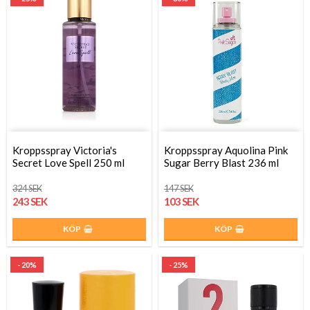
Kroppsspray Victoria's
Kroppsspray Aquolina Pink
Secret Love Spell 250 ml
Sugar Berry Blast 236 ml
324 SEK
147 SEK
243 SEK
103 SEK
KÖP
KÖP
- 20%
- 25%