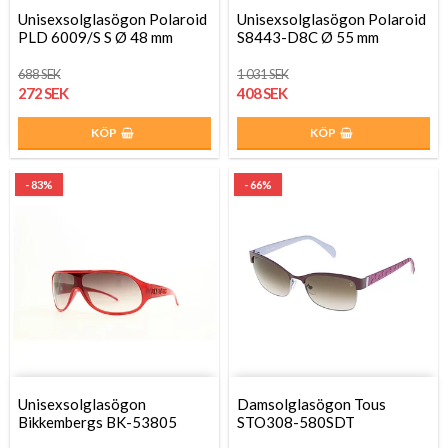
Unisexsolglasögon Polaroid
Unisexsolglasögon Polaroid
PLD 6009/S S Ø 48 mm
S8443-D8C Ø 55 mm
688 SEK
1 031 SEK
272 SEK
408 SEK
KÖP
KÖP
- 83%
- 66%
Unisexsolglasögon
Damsolglasögon Tous
Bikkembergs BK-53805
STO308-580SDT