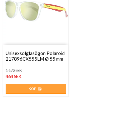
Unisexsolglasögon Polaroid
217896CX555LM Ø 55 mm
1 172 SEK
464 SEK
KÖP