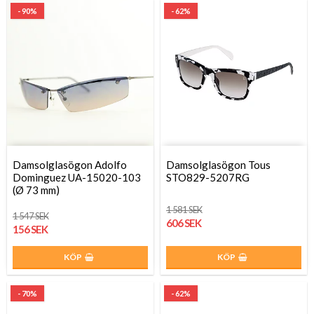
- 90%
- 62%
Damsolglasögon Adolfo
Damsolglasögon Tous
Dominguez UA-15020-103
STO829-5207RG
(Ø 73 mm)
1 581 SEK
1 547 SEK
606 SEK
156 SEK
KÖP
KÖP
- 70%
- 62%