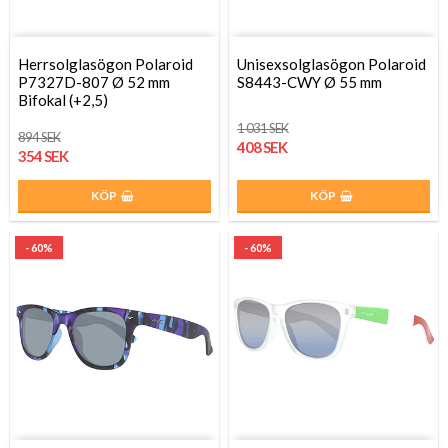
Herrsolglasögon Polaroid
Unisexsolglasögon Polaroid
P7327D-807 Ø 52 mm
S8443-CWY Ø 55 mm
Bifokal (+2,5)
1 031 SEK
894 SEK
408 SEK
354 SEK
KÖP
KÖP
- 60%
- 60%