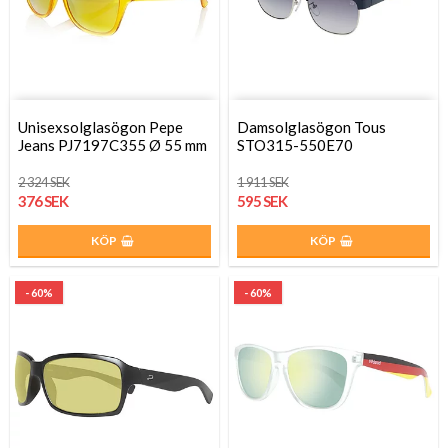
Unisexsolglasögon Pepe
Damsolglasögon Tous
Jeans PJ7197C355 Ø 55 mm
STO315-550E70
2 324 SEK
1 911 SEK
376 SEK
595 SEK
KÖP
KÖP
- 60%
- 60%