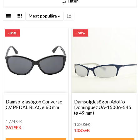
Filter
Mest populära
- 85%
- 90%
Damsolglasögon Converse
Damsolglasögon Adolfo
CV PEDAL BLAC ø 60 mm
Dominguez UA-15006-545
(ø 49 mm)
1 774 SEK
1 320 SEK
261 SEK
138 SEK