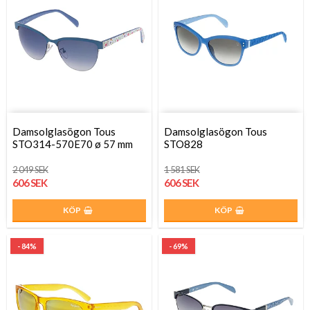
Damsolglasögon Tous
Damsolglasögon Tous
STO314-570E70 ø 57 mm
STO828
2 049 SEK
1 581 SEK
606 SEK
606 SEK
KÖP
KÖP
- 84%
- 69%