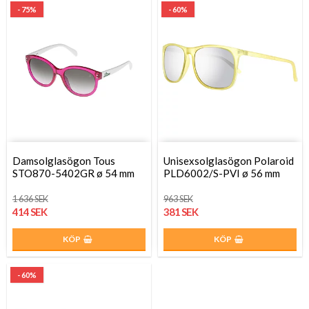
- 75%
- 60%
Damsolglasögon Tous
Unisexsolglasögon Polaroid
STO870-5402GR ø 54 mm
PLD6002/S-PVI ø 56 mm
1 636 SEK
963 SEK
414 SEK
381 SEK
KÖP
KÖP
- 60%