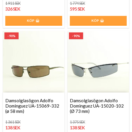
1 911 SEK
1 774 SEK
326 SEK
595 SEK
KÖP
KÖP
- 90%
- 90%
Damsolglasögon Adolfo
Damsolglasögon Adolfo
Dominguez UA-15069-332
Dominguez UA-15020-102
(ø 58 mm)
(Ø 73 mm)
1 361 SEK
1 375 SEK
138 SEK
138 SEK