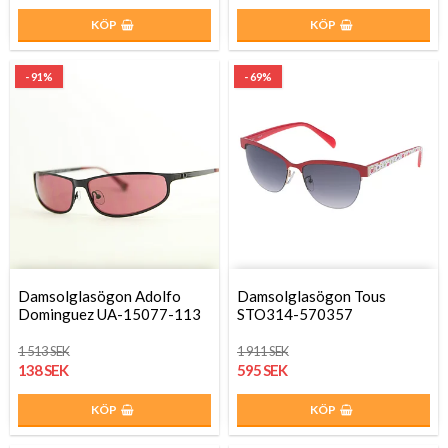
KÖP
KÖP
- 91%
- 69%
Damsolglasögon Adolfo
Damsolglasögon Tous
Dominguez UA-15077-113
STO314-570357
1 513 SEK
1 911 SEK
138 SEK
595 SEK
KÖP
KÖP