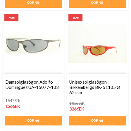
KÖP
KÖP
- 90%
- 82%
Damsolglasögon Adolfo
Unisexsolglasögon
Dominguez UA-15077-103
Bikkembergs BK-51105 Ø
62 mm
1 547 SEK
1 856 SEK
156 SEK
326 SEK
KÖP
KÖP