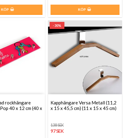
KÖP
KÖP
- 30%
d rockhängare
Kapphängare Versa Metall (11,2
 Pop 40 x 12 cm (40 x
x 15 x 45,5 cm) (11 x 15 x 45 cm)
138 SEK
97 SEK