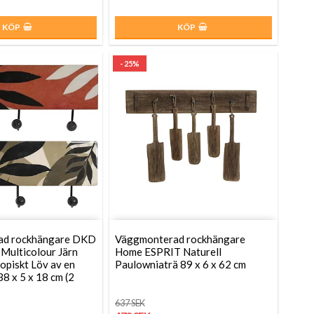
KÖP
KÖP
- 25%
ad rockhängare DKD
Väggmonterad rockhängare
Multicolour Järn
Home ESPRIT Naturell
piskt Löv av en
Paulowniaträ 89 x 6 x 62 cm
38 x 5 x 18 cm (2
637 SEK