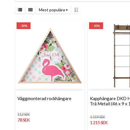
Mest populära
- 30%
- 20%
Väggmonterad rockhängare
Kapphängare DKD 
Trä Metall (46 x 9 x 
112 SEK
1 519 SEK
78 SEK
1 215 SEK