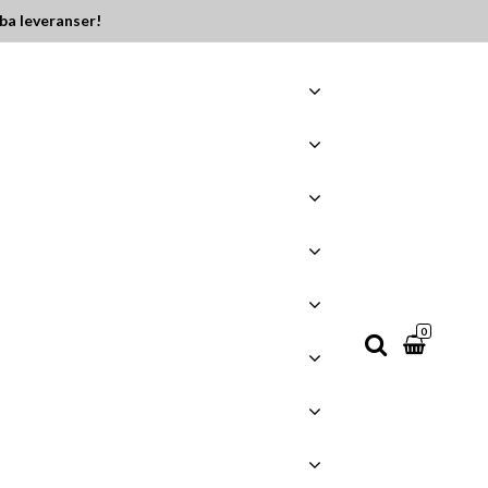
ba leveranser!
0