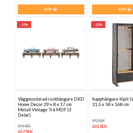
KÖP
KÖP
- 25%
- 25%
Väggmonterad rockhängare DKD
Kapphängare Kipit G
Home Decor 29 x 8 x 17 cm
31,5 x 58 x 168 cm
Metall Vintage Trä MDF (3
Delar)
842 SEK
876 SEK
631 SEK
657 SEK