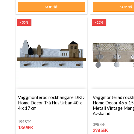
KÖP
KÖP
- 30%
- 25%
Väggmonterad rockhängare DKD
Väggmonterad rock
Home Decor Trä Hus Urban 40 x
Home Decor 46 x 15
4 x 17 cm
Metall Vintage Man
Avskalad
194 SEK
398 SEK
136 SEK
298 SEK