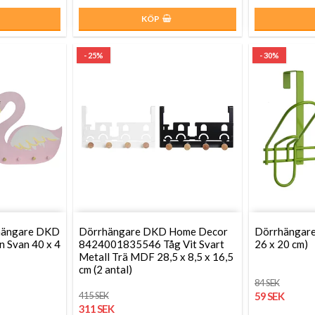
KÖP
- 25%
- 30%
hängare DKD
Dörrhängare DKD Home Decor
Dörrhängare 
 Svan 40 x 4
8424001835546 Tåg Vit Svart
26 x 20 cm)
Metall Trä MDF 28,5 x 8,5 x 16,5
cm (2 antal)
84 SEK
415 SEK
59 SEK
311 SEK