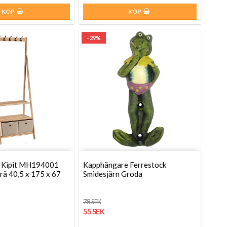
KÖP
KÖP
- 29%
 Kipit MH194001
Kapphängare Ferrestock
rä 40,5 x 175 x 67
Smidesjärn Groda
78 SEK
55 SEK