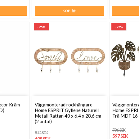
KÖP
- 25%
- 25%
ecor Kräm
Väggmonterad rockhängare
Väggmontera
D)
Home ESPRIT Gyllene Naturell
Home ESPRIT
Metall Rattan 40 x 6,4 x 28,6 cm
Trä MDF 16 x
(2 antal)
796 SEK
812 SEK
597 SEK
609 SEK