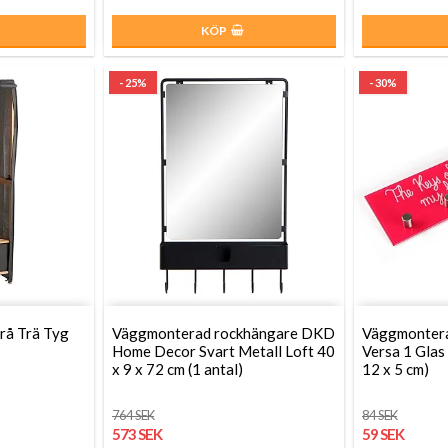
KÖP
- 25%
- 30%
rå Trä Tyg
Väggmonterad rockhängare DKD
Väggmontera
Home Decor Svart Metall Loft 40
Versa 1 Glas
x 9 x 72 cm (1 antal)
12 x 5 cm)
764 SEK
84 SEK
573 SEK
59 SEK