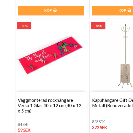
KÖP
KÖP
- 30%
- 55%
Väggmonterad rockhängare
Kapphängare Gift D
Versa 1 Glas 40 x 12 cm (40 x 12
Metall (Renoverade 
x 5 cm)
828 SEK
84 SEK
372 SEK
59 SEK