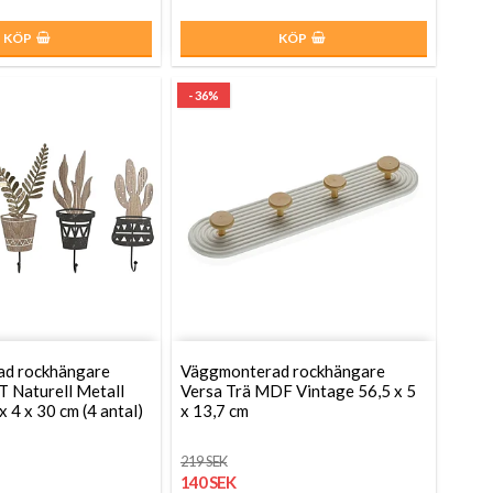
KÖP
KÖP
- 36%
d rockhängare
Väggmonterad rockhängare
 Naturell Metall
Versa Trä MDF Vintage 56,5 x 5
 4 x 30 cm (4 antal)
x 13,7 cm
219 SEK
140 SEK