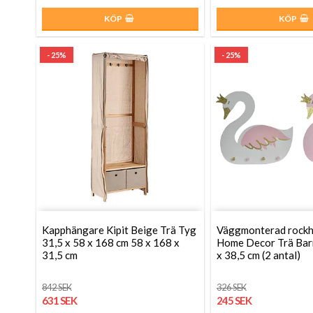
KÖP
KÖP
- 25%
- 25%
Kapphängare Kipit Beige Trä Tyg
Väggmonterad rock
31,5 x 58 x 168 cm 58 x 168 x
Home Decor Trä Barn
31,5 cm
x 38,5 cm (2 antal)
842 SEK
326 SEK
631 SEK
245 SEK