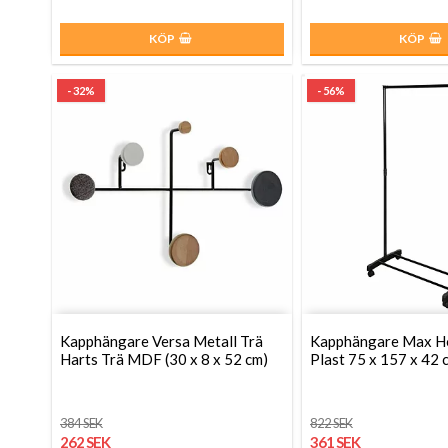
KÖP
KÖP
- 32%
- 56%
Kapphängare Versa Metall Trä
Kapphängare Max H
Harts Trä MDF (30 x 8 x 52 cm)
Plast 75 x 157 x 42 c
384 SEK
822 SEK
262 SEK
361 SEK