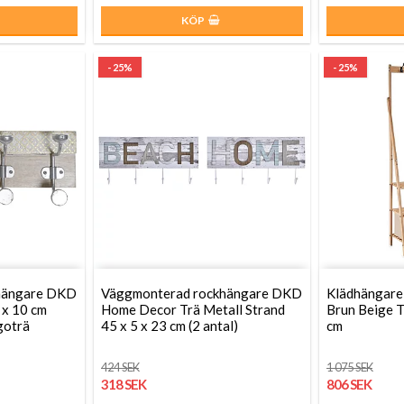
KÖP
- 25%
- 25%
hängare DKD
Väggmonterad rockhängare DKD
Klädhängare
 x 10 cm
Home Decor Trä Metall Strand
Brun Beige T
goträ
45 x 5 x 23 cm (2 antal)
cm
424 SEK
1 075 SEK
318 SEK
806 SEK