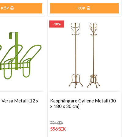
KÖP
KÖP
- 30%
Versa Metall (12 x
Kapphängare Gyllene Metall (30
x 180 x 30 cm)
794 SEK
556 SEK