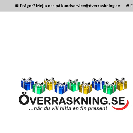
Frågor? Mejla oss på kundservice@överraskning.se
F