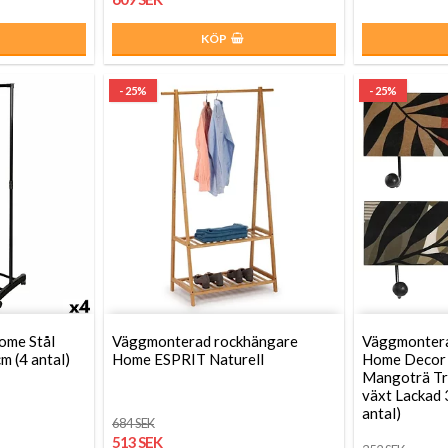
KÖP
- 25%
- 25%
ome Stål
Väggmonterad rockhängare
Väggmonter
m (4 antal)
Home ESPRIT Naturell
Home Decor 
Mangoträ Tro
växt Lackad 
antal)
684 SEK
513 SEK