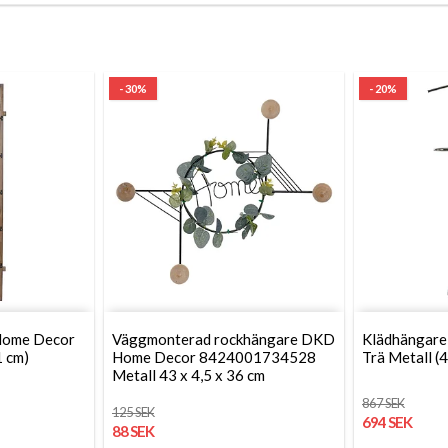
- 30%
- 20%
Home Decor
Väggmonterad rockhängare DKD
Klädhängar
1 cm)
Home Decor 8424001734528
Trä Metall (
Metall 43 x 4,5 x 36 cm
867 SEK
125 SEK
694 SEK
88 SEK