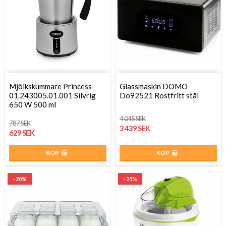
Mjölkskummare Princess
Glassmaskin DOMO
01.243005.01.001 Silvrig
Do92521 Rostfritt stål
650 W 500 ml
4 045 SEK
787 SEK
3 439 SEK
629 SEK
KÖP
KÖP
- 20%
- 25%