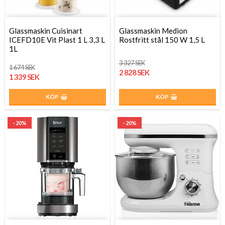
Glassmaskin Cuisinart
Glassmaskin Medion
ICEFD10E Vit Plast 1 L 3,3 L
Rostfritt stål 150 W 1,5 L
1L
3 327 SEK
1 674 SEK
2 828 SEK
1 339 SEK
KÖP
KÖP
- 20%
- 20%