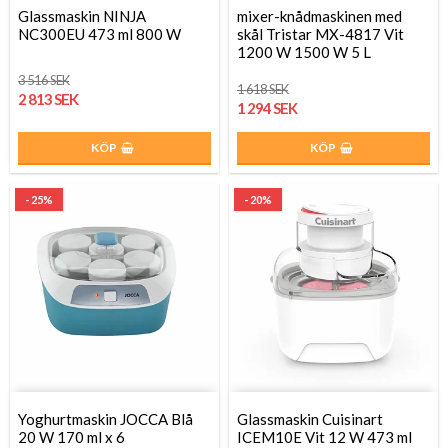
Glassmaskin NINJA
mixer-knådmaskinen med
NC300EU 473 ml 800 W
skål Tristar MX-4817 Vit
1200 W 1500 W 5 L
3 516 SEK
1 618 SEK
2 813 SEK
1 294 SEK
KÖP
KÖP
- 25%
- 20%
Yoghurtmaskin JOCCA Blå
Glassmaskin Cuisinart
20 W 170 ml x 6
ICEM10E Vit 12 W 473 ml