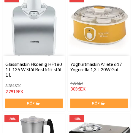
Glassmaskin Hkoenig HF180
Yoghurtmaskin Ariete 617
1 L 135 W Stål Rostfritt stål
Yogurella 1,3 L 20W Gul
1 L
405 SEK
3 284 SEK
303 SEK
2 791 SEK
KÖP
KÖP
- 20%
- 15%