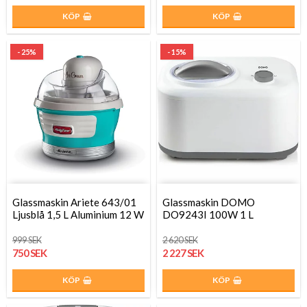
KÖP
KÖP
- 25%
- 15%
Glassmaskin Ariete 643/01
Glassmaskin DOMO
Ljusblå 1,5 L Aluminium 12 W
DO9243I 100W 1 L
999 SEK
2 620 SEK
750 SEK
2 227 SEK
KÖP
KÖP