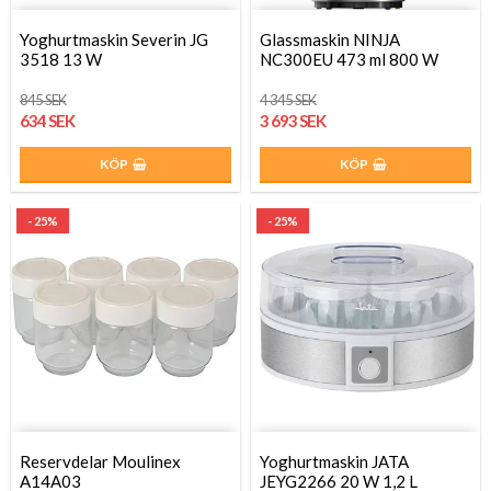
Yoghurtmaskin Severin JG
Glassmaskin NINJA
3518 13 W
NC300EU 473 ml 800 W
845 SEK
4 345 SEK
634 SEK
3 693 SEK
KÖP
KÖP
- 25%
- 25%
Reservdelar Moulinex
Yoghurtmaskin JATA
A14A03
JEYG2266 20 W 1,2 L