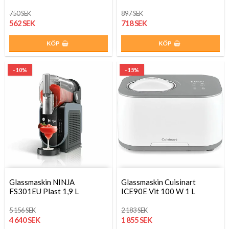
750 SEK
897 SEK
562 SEK
718 SEK
KÖP
KÖP
- 10%
- 15%
Glassmaskin NINJA
Glassmaskin Cuisinart
FS301EU Plast 1,9 L
ICE90E Vit 100 W 1 L
5 156 SEK
2 183 SEK
4 640 SEK
1 855 SEK