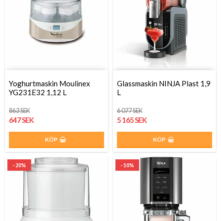
Yoghurtmaskin Moulinex
Glassmaskin NINJA Plast 1,9
YG231E32 1,12 L
L
863 SEK
6 077 SEK
647 SEK
5 165 SEK
KÖP
KÖP
- 20%
- 10%