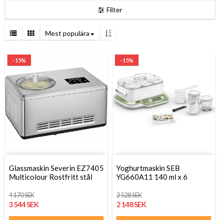
Filter
Mest populära
- 15%
- 15%
Glassmaskin Severin EZ7405
Yoghurtmaskin SEB
Multicolour Rostfritt stål
YG660A11 140 ml x 6
4 170 SEK
2 528 SEK
3 544 SEK
2 148 SEK