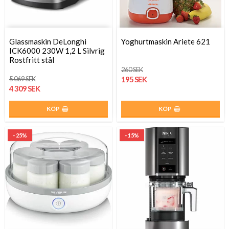
Glassmaskin DeLonghi
Yoghurtmaskin Ariete 621
ICK6000 230W 1,2 L Silvrig
Rostfritt stål
260 SEK
5 069 SEK
195 SEK
4 309 SEK
KÖP
KÖP
- 25%
- 15%