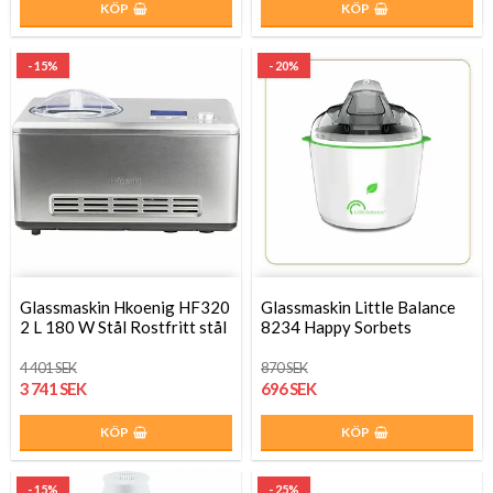
KÖP
KÖP
- 15%
- 20%
Glassmaskin Hkoenig HF320
Glassmaskin Little Balance
2 L 180 W Stål Rostfritt stål
8234 Happy Sorbets
4 401 SEK
870 SEK
3 741 SEK
696 SEK
KÖP
KÖP
- 15%
- 25%