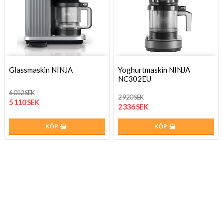
Glassmaskin NINJA
Yoghurtmaskin NINJA
NC302EU
6 012 SEK
2 920 SEK
5 110 SEK
2 336 SEK
KÖP
KÖP