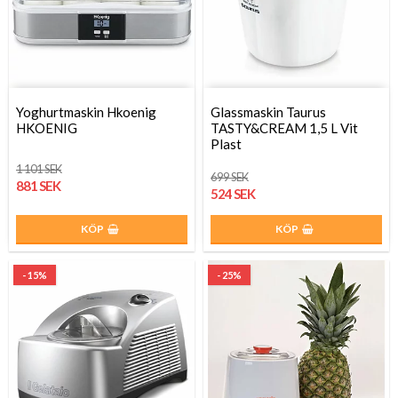
Yoghurtmaskin Hkoenig
Glassmaskin Taurus
HKOENIG
TASTY&CREAM 1,5 L Vit
Plast
1 101 SEK
699 SEK
881 SEK
524 SEK
KÖP
KÖP
- 15%
- 25%