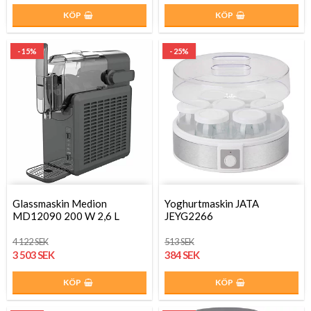
KÖP
KÖP
- 15%
- 25%
Glassmaskin Medion
Yoghurtmaskin JATA
MD12090 200 W 2,6 L
JEYG2266
4 122 SEK
513 SEK
3 503 SEK
384 SEK
KÖP
KÖP