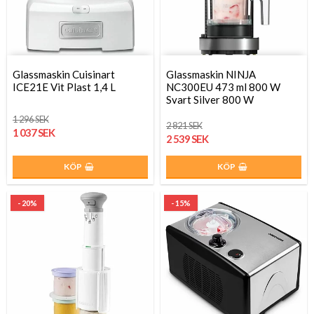
Glassmaskin Cuisinart
Glassmaskin NINJA
ICE21E Vit Plast 1,4 L
NC300EU 473 ml 800 W
Svart Silver 800 W
1 296 SEK
2 821 SEK
1 037 SEK
2 539 SEK
KÖP
KÖP
- 20%
- 15%