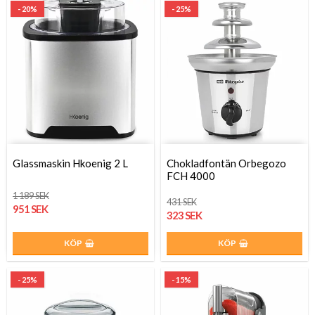
- 20%
- 25%
Glassmaskin Hkoenig 2 L
Chokladfontän Orbegozo
FCH 4000
1 189 SEK
431 SEK
951 SEK
323 SEK
KÖP
KÖP
- 25%
- 15%