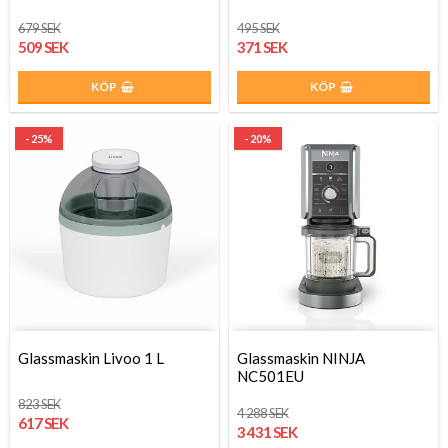
679 SEK
495 SEK
509 SEK
371 SEK
KÖP
KÖP
- 25%
- 20%
Glassmaskin Livoo 1 L
Glassmaskin NINJA
NC501EU
823 SEK
4 288 SEK
617 SEK
3 431 SEK