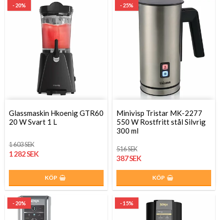
- 20%
- 25%
Glassmaskin Hkoenig GTR60
Minivisp Tristar MK-2277
20 W Svart 1 L
550 W Rostfritt stål Silvrig
300 ml
1 603 SEK
516 SEK
1 282 SEK
387 SEK
KÖP
KÖP
- 20%
- 15%