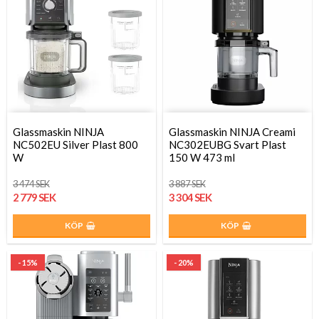
Glassmaskin NINJA
Glassmaskin NINJA Creami
NC502EU Silver Plast 800
NC302EUBG Svart Plast
W
150 W 473 ml
3 474 SEK
3 887 SEK
2 779 SEK
3 304 SEK
KÖP
KÖP
- 15%
- 20%