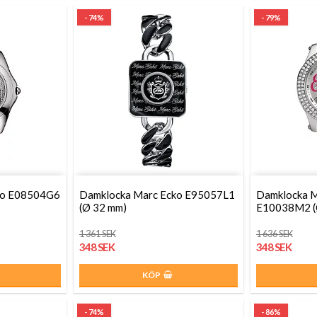
- 74%
- 79%
cko E08504G6
Damklocka Marc Ecko E95057L1
Damklocka M
(Ø 32 mm)
E10038M2 (
1 361 SEK
1 636 SEK
348 SEK
348 SEK
KÖP
- 74%
- 86%