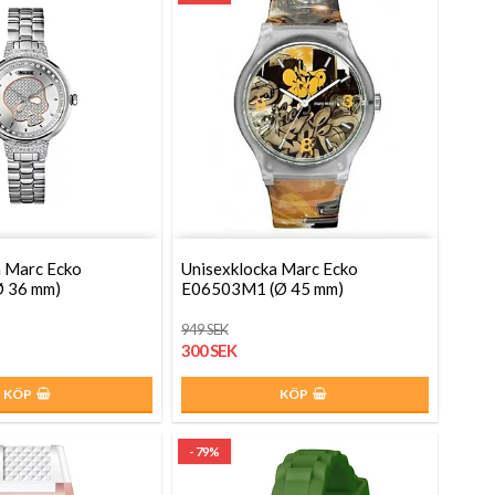
a Marc Ecko
Unisexklocka Marc Ecko
Ø 36 mm)
E06503M1 (Ø 45 mm)
949 SEK
300 SEK
KÖP
KÖP
- 79%