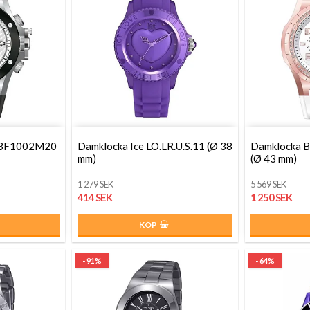
f BF1002M20
Damklocka Ice LO.LR.U.S.11 (Ø 38
Damklocka 
mm)
(Ø 43 mm)
1 279 SEK
5 569 SEK
414 SEK
1 250 SEK
KÖP
- 91%
- 64%