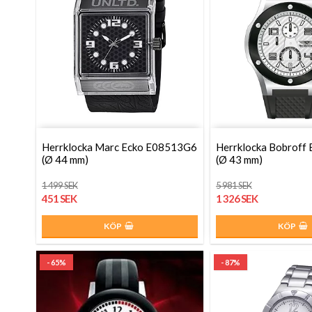
Herrklocka Marc Ecko E08513G6
Herrklocka Bobrof
(Ø 44 mm)
(Ø 43 mm)
1 499 SEK
5 981 SEK
451 SEK
1 326 SEK
KÖP
KÖP
- 65%
- 87%