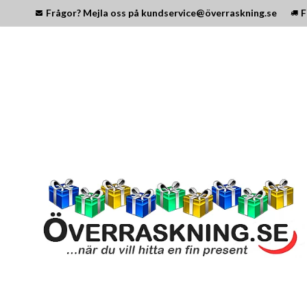
Frågor? Mejla oss på kundservice@överraskning.se
F