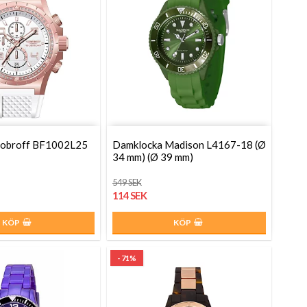
Bobroff BF1002L25
Damklocka Madison L4167-18 (Ø
34 mm) (Ø 39 mm)
549 SEK
114 SEK
KÖP
KÖP
- 71%