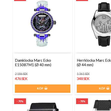
Damklocka Marc Ecko
Herrklocka Marc E
E15087M1 (Ø 40 mm)
(Ø 44 mm)
2 186 SEK
1 361 SEK
476 SEK
348 SEK
KÖP
KÖP
- 70%
- 78%