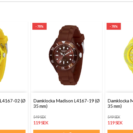
- 78%
- 78%
 L4167-02 (Ø
Damklocka Madison L4167-19 (Ø
Damklocka M
35 mm)
35 mm)
549 SEK
549 SEK
119 SEK
119 SEK