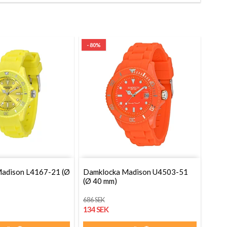
- 80%
adison L4167-21 (Ø
Damklocka Madison U4503-51
(Ø 40 mm)
686 SEK
134 SEK