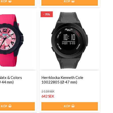
KÖP
KÖP
- 70%
atx & Colors
Herrklocka Kenneth Cole
 44 mm)
10022805 (Ø 47 mm)
2 118 SEK
642 SEK
KÖP
KÖP