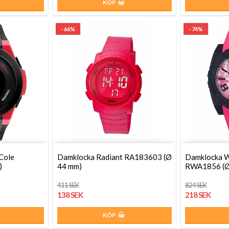
KÖP
- 66%
- 74%
Cole
Damklocka Radiant RA183603 (Ø
Damklocka W
)
44 mm)
RWA1856 (Ø
411 SEK
824 SEK
138 SEK
218 SEK
KÖP