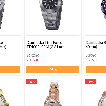
ce
Damklocka Time Force
Damklocka R
 mm)
TF4003L03M (Ø 31 mm)
40 mm)
2 172 SEK
509 SEK
206 SEK
183 SEK
KÖP
- 69%
- 69%