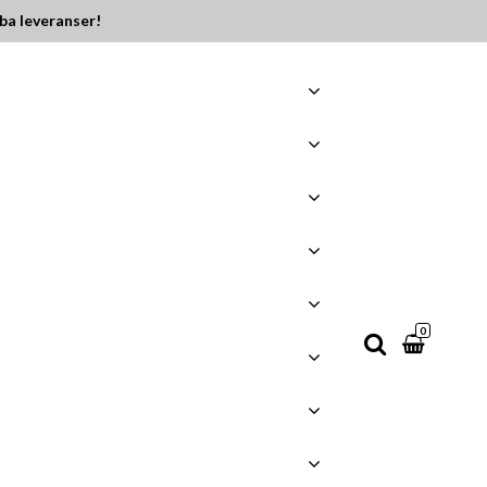
ba leveranser!
0