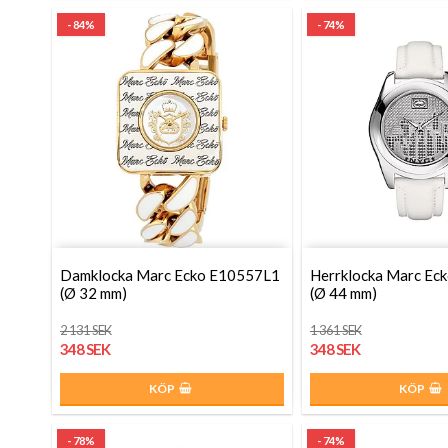
- 84%
- 74%
Damklocka Marc Ecko E10557L1
Herrklocka Marc E
(Ø 32 mm)
(Ø 44 mm)
2 131 SEK
1 361 SEK
348 SEK
348 SEK
KÖP
KÖP
- 78%
- 74%