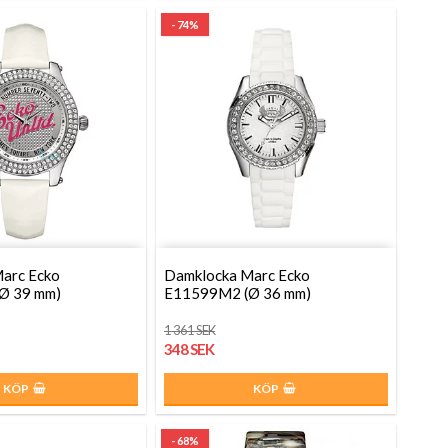
- 74%
arc Ecko
Damklocka Marc Ecko
Ø 39 mm)
E11599M2 (Ø 36 mm)
1 361 SEK
348 SEK
KÖP
KÖP
- 68%