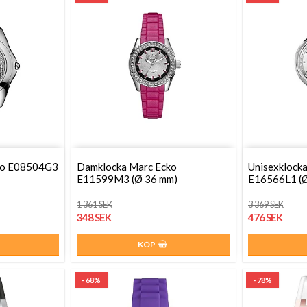
cko E08504G3
Damklocka Marc Ecko
Unisexklock
E11599M3 (Ø 36 mm)
E16566L1 (
1 361 SEK
3 369 SEK
348 SEK
476 SEK
KÖP
- 68%
- 78%