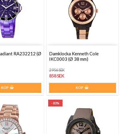
adiant RA232212 (Ø
Damklocka Kenneth Cole
IKC0003 (Ø 38 mm)
2 956 SEK
858 SEK
KÖP
KÖP
- 83%