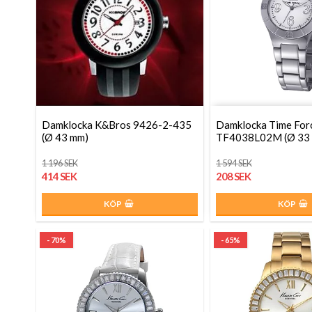
Damklocka K&Bros 9426-2-435
Damklocka Time For
(Ø 43 mm)
TF4038L02M (Ø 33
1 196 SEK
1 594 SEK
414 SEK
208 SEK
KÖP
KÖP
- 70%
- 65%