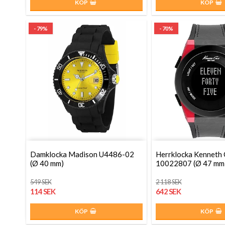
KÖP
KÖP
- 79%
- 70%
Damklocka Madison U4486-02
Herrklocka Kenneth 
(Ø 40 mm)
10022807 (Ø 47 mm
549 SEK
2 118 SEK
114 SEK
642 SEK
KÖP
KÖP