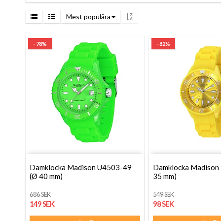
Mest populära
- 78%
- 82%
Damklocka Madison U4503-49
Damklocka Madison
(Ø 40 mm)
35 mm)
686 SEK
549 SEK
149 SEK
98 SEK