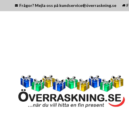
Frågor? Mejla oss på kundservice@överraskning.se
F