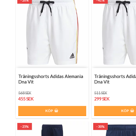
- 20%
- 41%
Träningsshorts Adidas Alemania
Träningsshorts Adid
Dna Vit
Dna Vit
568 SEK
511 SEK
455 SEK
299 SEK
KÖP
KÖP
- 25%
- 30%