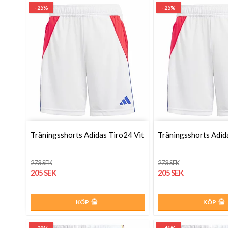
- 25%
- 25%
Träningsshorts Adidas Tiro24 Vit
Träningsshorts Adid
273 SEK
273 SEK
205 SEK
205 SEK
KÖP
KÖP