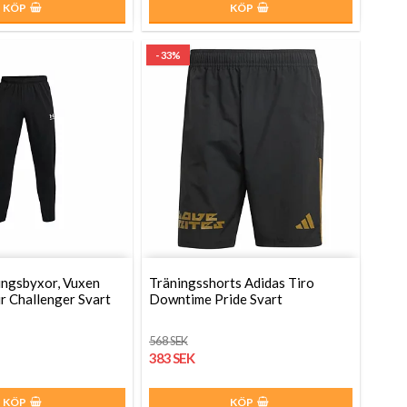
KÖP
KÖP
- 33%
ingsbyxor, Vuxen
Träningsshorts Adidas Tiro
r Challenger Svart
Downtime Pride Svart
568 SEK
383 SEK
KÖP
KÖP