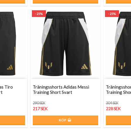
- 25%
- 25%
as Tiro
Träningsshorts Adidas Messi
Träningsshor
rt
Training Short Svart
Training Sho
290 SEK
304 SEK
217 SEK
228 SEK
KÖP