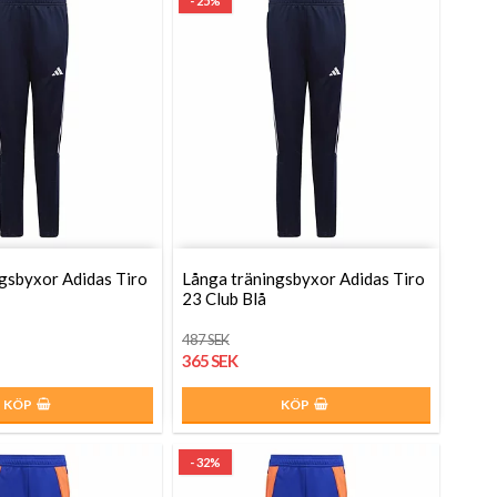
- 25%
gsbyxor Adidas Tiro
Långa träningsbyxor Adidas Tiro
23 Club Blå
487 SEK
365 SEK
KÖP
KÖP
- 32%