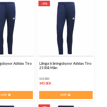
- 32%
gsbyxor Adidas Tiro
Långa träningsbyxor Adidas Tiro
23 Blå Män
511 SEK
345 SEK
KÖP
KÖP