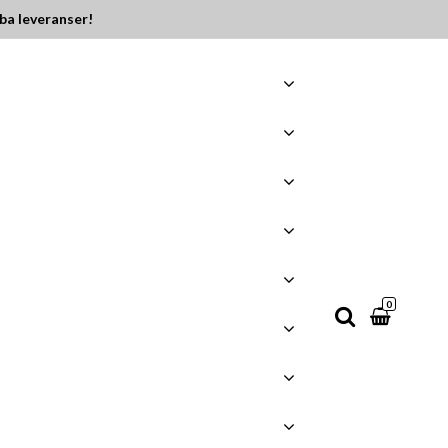
ba leveranser!
0