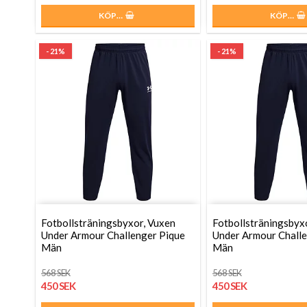
KÖP…
KÖP…
- 21%
- 21%
Fotbollsträningsbyxor, Vuxen
Fotbollsträningsbyx
Under Armour Challenger Pique
Under Armour Challe
Män
Män
568 SEK
568 SEK
450 SEK
450 SEK