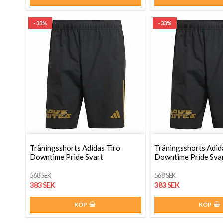
- 33%
- 33%
Träningsshorts Adidas Tiro
Träningsshorts Adid
Downtime Pride Svart
Downtime Pride Sva
568 SEK
568 SEK
383 SEK
383 SEK
KÖP
KÖP