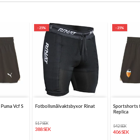
- 25%
- 25%
 Puma Vcf S
Fotbollsmålvaktsbyxor Rinat
Sportshorts 
Replica
517 SEK
542 SEK
388 SEK
406 SEK