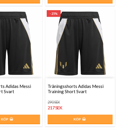
- 25%
ts Adidas Messi
Träningsshorts Adidas Messi
rt Svart
Training Short Svart
290 SEK
217 SEK
KÖP
KÖP