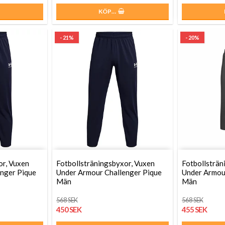
KÖP…
- 21%
- 20%
or, Vuxen
Fotbollsträningsbyxor, Vuxen
Fotbollsträn
nger Pique
Under Armour Challenger Pique
Under Armou
Män
Män
568 SEK
568 SEK
450 SEK
455 SEK