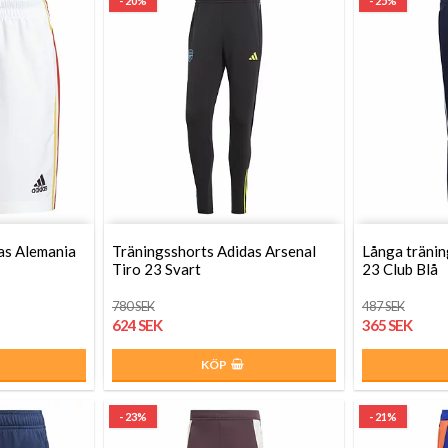
- 20%
- 25%
as Alemania
Träningsshorts Adidas Arsenal
Långa tränin
Tiro 23 Svart
23 Club Blå
780 SEK
487 SEK
624 SEK
365 SEK
KÖP
- 23%
- 21%