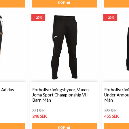
KÖP
- 25%
- 20%
 Adidas
Fotbollsträningsbyxor, Vuxen
Fotbollsträn
Joma Sport Championship VII
Under Armou
Barn Män
Män
331 SEK
568 SEK
248 SEK
455 SEK
KÖP