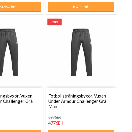
KÖP…
KÖP…
- 20%
ingsbyxor, Vuxen
Fotbollsträningsbyxor, Vuxen
r Challenger Grå
Under Armour Challenger Grå
Män
597 SEK
477 SEK