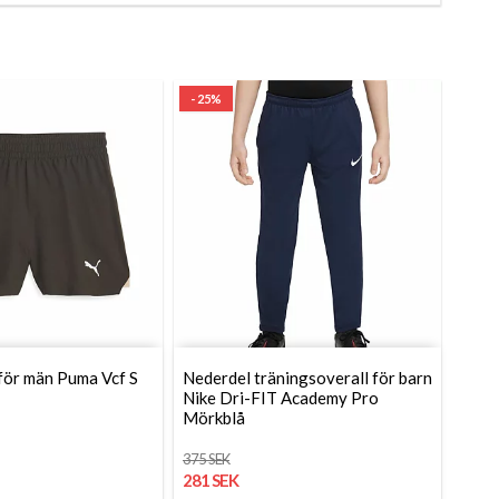
- 25%
för män Puma Vcf S
Nederdel träningsoverall för barn
Nike Dri-FIT Academy Pro
Mörkblå
375 SEK
281 SEK