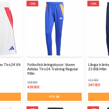
- 23%
- 32%
as Tiro24 Vit
Fotbollsträningsbyxor, Vuxen
Långa tränin
Adidas Tiro24 Training Regular
23 Blå Män
Män
511 SEK
568 SEK
345 SEK
438 SEK
KÖP