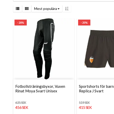
Mest populära
- 28%
- 20%
Fotbollsträningsbyxor, Vuxen
Sportshorts för barn
Rinat Moya Svart Unisex
Replica J Svart
635 SEK
519 SEK
456 SEK
415 SEK