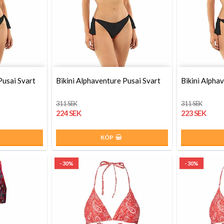
Pusai Svart
Bikini Alphaventure Pusai Svart
Bikini Alpha
311 SEK
311 SEK
224 SEK
223 SEK
KÖP
- 30%
- 30%