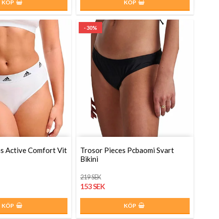
KÖP
KÖP
- 30%
s Active Comfort Vit
Trosor Pieces Pcbaomi Svart
Bikini
219 SEK
153 SEK
KÖP
KÖP