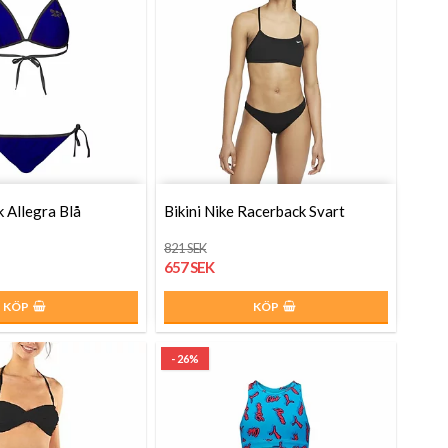
k Allegra Blå
Bikini Nike Racerback Svart
821 SEK
657 SEK
KÖP
KÖP
- 26%