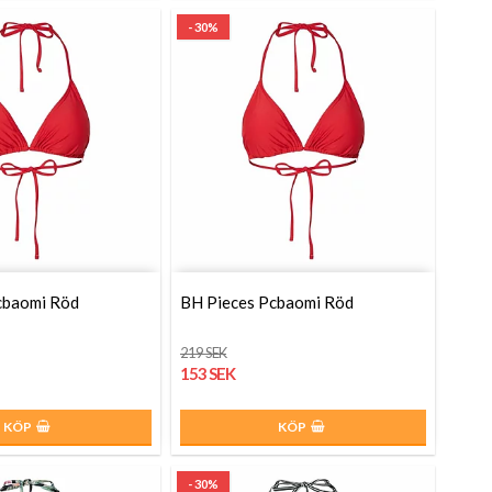
- 30%
cbaomi Röd
BH Pieces Pcbaomi Röd
219 SEK
153 SEK
KÖP
KÖP
- 30%