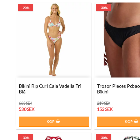
- 20%
- 30%
Bikini Rip Curl Cala Vadella Tri
Trosor Pieces Pcbao
Blå
Bikini
663 SEK
219 SEK
530 SEK
153 SEK
KÖP
KÖP
- 30%
- 30%