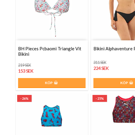
BH Pieces Pcbaomi Triangle Vit
Bikini Alphaventure 
Bikini
311 SEK
219 SEK
224 SEK
153 SEK
KÖP
KÖP
- 26%
- 25%