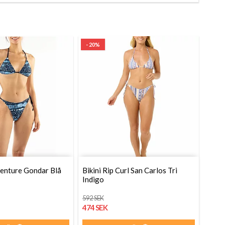
- 20%
venture Gondar Blå
Bikini Rip Curl San Carlos Tri
Indigo
592 SEK
474 SEK