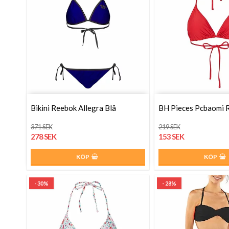
Bikini Reebok Allegra Blå
BH Pieces Pcbaomi 
371 SEK
219 SEK
278 SEK
153 SEK
KÖP
KÖP
- 30%
- 28%