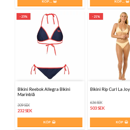
KÖP…
KÖP…
- 25%
- 21%
Bikini Reebok Allegra Bikini
Bikini Rip Curl La Joy
Marinblå
636 SEK
309 SEK
503 SEK
232 SEK
KÖP
KÖP