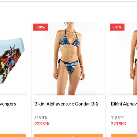
- 30%
- 30%
Avengers
Bikini Alphaventure Gondar Blå
Bikini Alpha
318 SEK
318 SEK
223 SEK
223 SEK