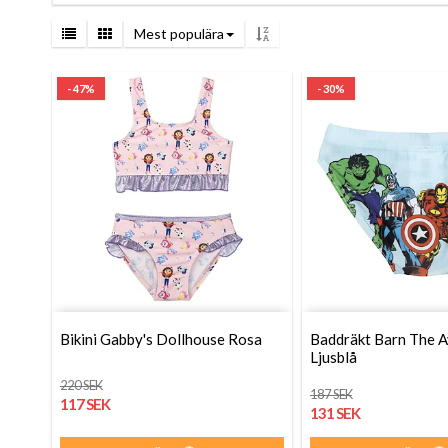
Mest populära
- 47%
- 30%
Bikini Gabby's Dollhouse Rosa
Baddräkt Barn The 
Ljusblå
220 SEK
187 SEK
117 SEK
131 SEK