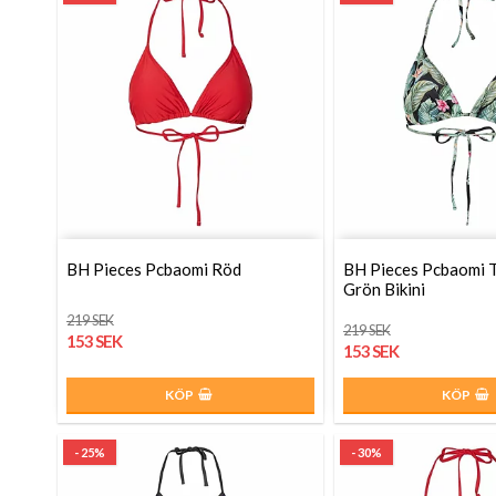
BH Pieces Pcbaomi Röd
BH Pieces Pcbaomi T
Grön Bikini
219 SEK
219 SEK
153 SEK
153 SEK
KÖP
KÖP
- 25%
- 30%