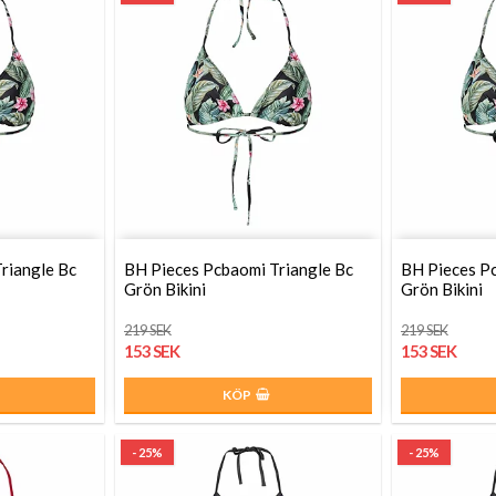
riangle Bc
BH Pieces Pcbaomi Triangle Bc
BH Pieces Pc
Grön Bikini
Grön Bikini
219 SEK
219 SEK
153 SEK
153 SEK
KÖP
- 25%
- 25%