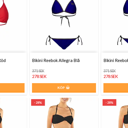
Röd
Bikini Reebok Allegra Blå
Bikini Reebo
371 SEK
371 SEK
278 SEK
278 SEK
KÖP
- 28%
- 28%