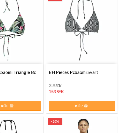
baomi Triangle Bc
BH Pieces Pcbaomi Svart
219 SEK
153 SEK
KÖP
KÖP
- 20%