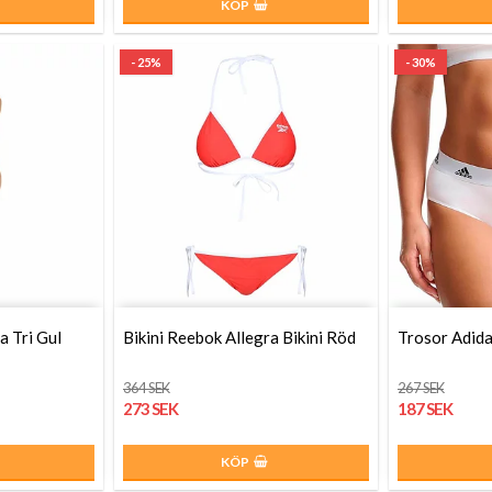
KÖP
- 25%
- 30%
a Tri Gul
Bikini Reebok Allegra Bikini Röd
Trosor Adida
364 SEK
267 SEK
273 SEK
187 SEK
KÖP