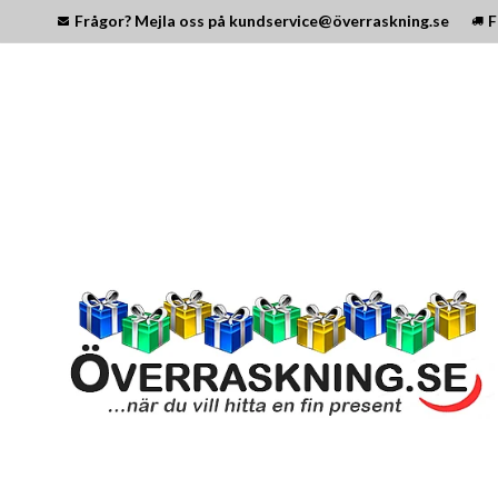
Frågor? Mejla oss på kundservice@överraskning.se
F