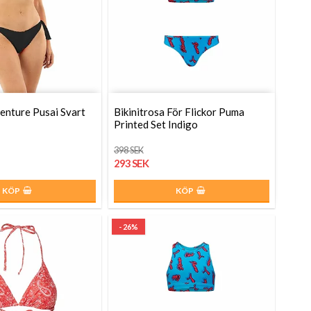
venture Pusai Svart
Bikinitrosa För Flickor Puma
Printed Set Indigo
398 SEK
293 SEK
KÖP
KÖP
- 26%