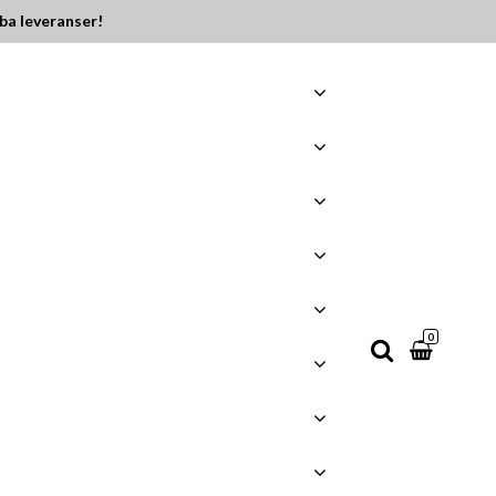
ba leveranser!
0