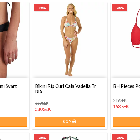
- 20%
- 30%
mi Svart
Bikini Rip Curl Cala Vadella Tri
BH Pieces P
Blå
219 SEK
663 SEK
153 SEK
530 SEK
KÖP
- 30%
- 30%