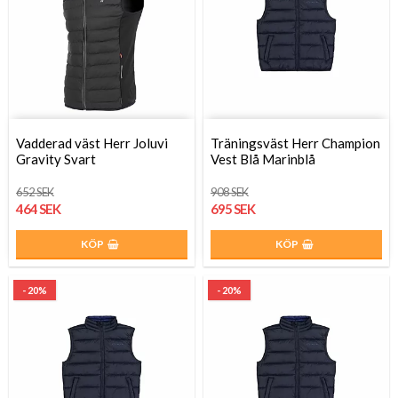
Vadderad väst Herr Joluvi
Träningsväst Herr Champion
Gravity Svart
Vest Blå Marinblå
652 SEK
908 SEK
464 SEK
695 SEK
KÖP
KÖP
- 20%
- 20%