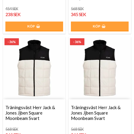
454 SEK
568 SEK
238 SEK
345 SEK
KÖP
KÖP
- 36%
- 36%
Träningsväst Herr Jack &
Träningsväst Herr Jack &
Jones Jjben Square
Jones Jjben Square
Moonbeam Svart
Moonbeam Svart
568 SEK
568 SEK