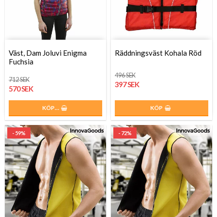
Väst, Dam Joluvi Enigma
Räddningsväst Kohala Röd
Fuchsia
496 SEK
712 SEK
397 SEK
570 SEK
KÖP…
KÖP
- 59%
- 72%