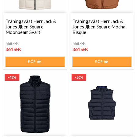
Träningsväst Herr Jack &
Träningsväst Herr Jack &
Jones Jjben Square
Jones Jjben Square Mocha
Moonbeam Svart
Bisque
568 SEK
568 SEK
364 SEK
364 SEK
KÖP
KÖP
- 48%
- 20%