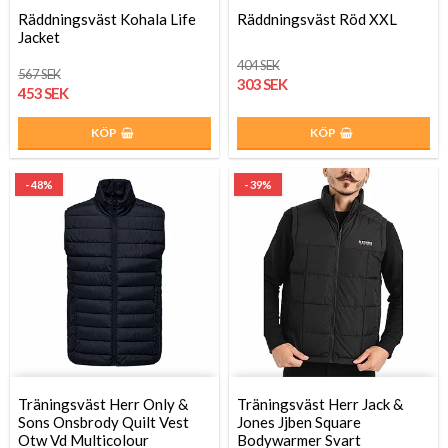
Räddningsväst Kohala Life
Räddningsväst Röd XXL
Jacket
404 SEK
567 SEK
303 SEK
453 SEK
KÖP
KÖP
- 48%
- 39%
Träningsväst Herr Only &
Träningsväst Herr Jack &
Sons Onsbrody Quilt Vest
Jones Jjben Square
Otw Vd Multicolour
Bodywarmer Svart