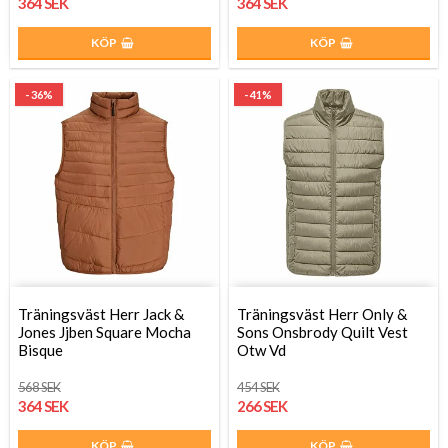
364 SEK
364 SEK
KÖP
KÖP
- 36%
- 41%
Träningsväst Herr Jack &
Träningsväst Herr Only &
Jones Jjben Square Mocha
Sons Onsbrody Quilt Vest
Bisque
Otw Vd
568 SEK
454 SEK
364 SEK
266 SEK
KÖP
KÖP