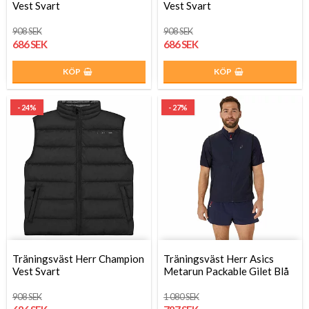
Vest Svart
Vest Svart
908 SEK
908 SEK
686 SEK
686 SEK
KÖP
KÖP
- 24%
- 27%
Träningsväst Herr Champion
Träningsväst Herr Asics
Vest Svart
Metarun Packable Gilet Blå
908 SEK
1 080 SEK