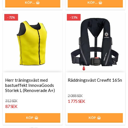
KÖP…
KÖP…
- 72%
- 15%
Herr träningsväst med
Räddningsväst Crewfit 165n
bastueffekt InnovaGoods
Storlek L (Renoverade A+)
2 088 SEK
312 SEK
1 775 SEK
87 SEK
KÖP
KÖP