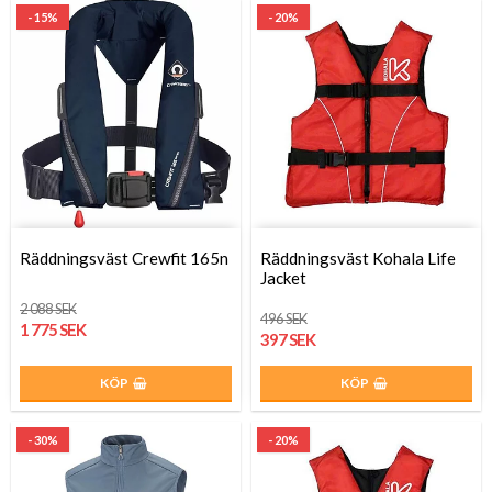
- 15%
- 20%
Räddningsväst Crewfit 165n
Räddningsväst Kohala Life
Jacket
2 088 SEK
496 SEK
1 775 SEK
397 SEK
KÖP
KÖP
- 30%
- 20%