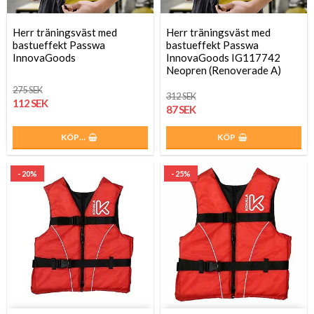
Herr träningsväst med
Herr träningsväst med
bastueffekt Passwa
bastueffekt Passwa
InnovaGoods
InnovaGoods IG117742
Neopren (Renoverade A)
275 SEK
312 SEK
112 SEK
87 SEK
KÖP…
KÖP
- 20%
- 25%