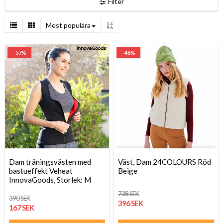
Filter
Mest populära
- 57%
- 46%
Dam träningsvästen med
Väst, Dam 24COLOURS Röd
bastueffekt Veheat
Beige
InnovaGoods, Storlek: M
738 SEK
390 SEK
396 SEK
167 SEK