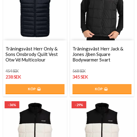
Träningsväst Herr Only &
Träningsväst Herr Jack &
Sons Onsbrody Quilt Vest
Jones Jjben Square
Otw Vd Multicolour
Bodywarmer Svart
454 SEK
568 SEK
238 SEK
345 SEK
KÖP
KÖP
- 36%
- 29%