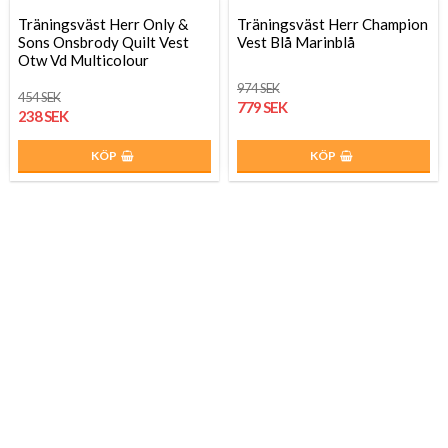
Träningsväst Herr Only &
Träningsväst Herr Champion
Sons Onsbrody Quilt Vest
Vest Blå Marinblå
Otw Vd Multicolour
974 SEK
454 SEK
779 SEK
238 SEK
KÖP
KÖP