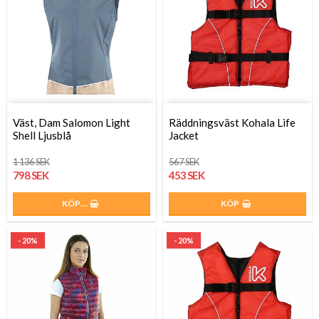
Väst, Dam Salomon Light
Räddningsväst Kohala Life
Shell Ljusblå
Jacket
1 136 SEK
567 SEK
798 SEK
453 SEK
KÖP…
KÖP
- 20%
- 20%