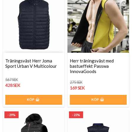
Träningsväst Herr Joma
Herr träningsväst med
Sport Urban V Multicolour
bastueffekt Passwa
InnovaGoods
567 SEK
275 SEK
428 SEK
169 SEK
KÖP
KÖP
- 29%
- 23%