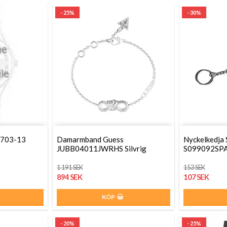
- 25%
- 30%
B703-13
Damarmband Guess
Nyckelkedja 
JUBB04011JWRHS Silvrig
S099092SPA
1 191 SEK
153 SEK
894 SEK
107 SEK
KÖP
- 20%
- 25%