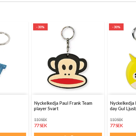
- 30%
- 30%
Nyckelkedja Paul Frank Team
Nyckelkedja
player Svart
day Gul Ljus
110 SEK
110 SEK
77 SEK
77 SEK