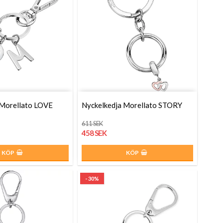
 Morellato LOVE
Nyckelkedja Morellato STORY
611 SEK
458 SEK
KÖP
KÖP
- 30%