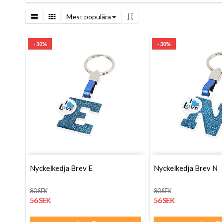
Mest populära
- 30%
- 30%
Nyckelkedja Brev E
Nyckelkedja Brev N
80 SEK
80 SEK
56 SEK
56 SEK