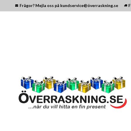
Frågor? Mejla oss på kundservice@överraskning.se
F