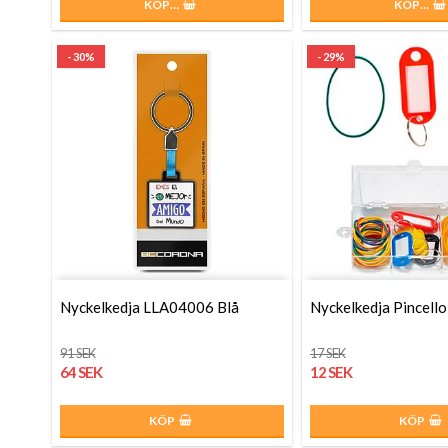
KÖP…
KÖP…
- 30%
- 29%
Nyckelkedja LLA04006 Blå
Nyckelkedja Pincello
91 SEK
17 SEK
64 SEK
12 SEK
KÖP
KÖP