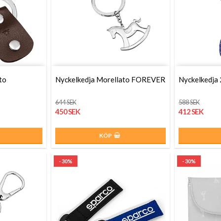
to
Nyckelkedja Morellato FOREVER
Nyckelkedja
644 SEK
588 SEK
450 SEK
412 SEK
KÖP
- 30%
- 30%