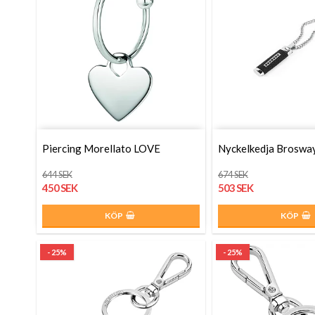
Piercing Morellato LOVE
Nyckelkedja Brosw
644 SEK
674 SEK
450 SEK
503 SEK
KÖP
KÖP
- 25%
- 25%