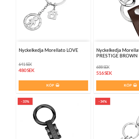
Nyckelkedja Morellato LOVE
Nyckelkedja Morella
PRESTIGE BROWN
641 SEK
688 SEK
480 SEK
516 SEK
KÖP
KÖP
- 33%
- 34%