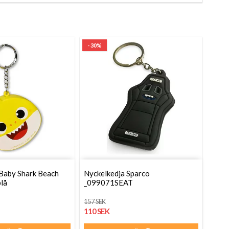
- 30%
 Baby Shark Beach
Nyckelkedja Sparco
blå
_099071SEAT
157 SEK
110 SEK