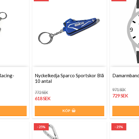
Racing-
Nyckelkedja Sparco Sportskor Blå
Damarmband
10 antal
971 SEK
772 SEK
729 SEK
618 SEK
KÖP
- 25%
- 25%