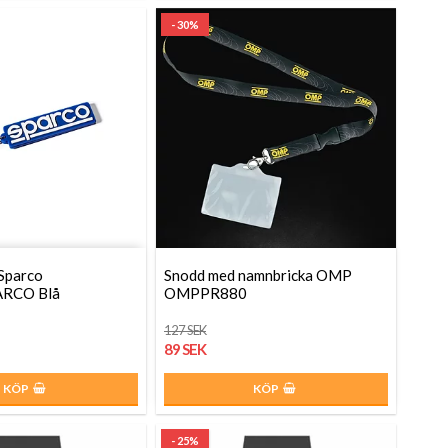
- 30%
Sparco
Snodd med namnbricka OMP
RCO Blå
OMPPR880
127 SEK
89 SEK
KÖP
KÖP
- 25%