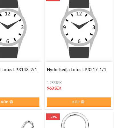
 Lotus LP3143-2/1
Nyckelkedja Lotus LP3217-1/1
1 283 SEK
963 SEK
KÖP
KÖP
- 25%