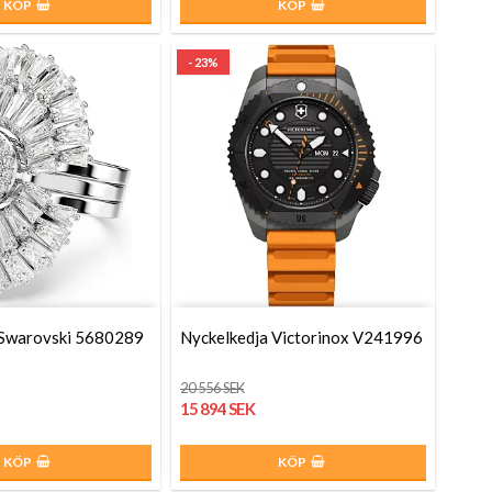
KÖP
KÖP
- 23%
 Swarovski 5680289
Nyckelkedja Victorinox V241996
20 556 SEK
15 894 SEK
KÖP
KÖP