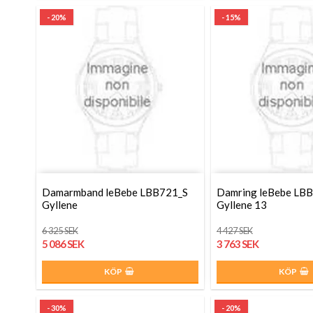
- 20%
- 15%
Damarmband leBebe LBB721_S
Damring leBebe LB
Gyllene
Gyllene 13
6 325 SEK
4 427 SEK
5 086 SEK
3 763 SEK
KÖP
KÖP
- 30%
- 20%