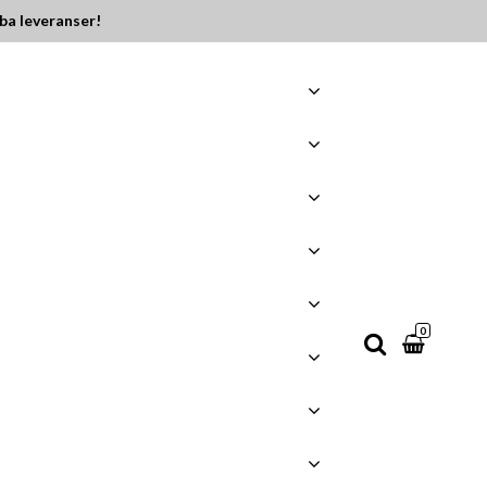
ba leveranser!
0