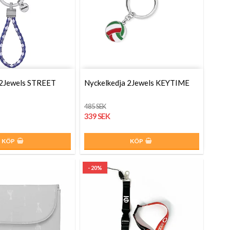
 2Jewels STREET
Nyckelkedja 2Jewels KEYTIME
485 SEK
339 SEK
KÖP
KÖP
- 20%