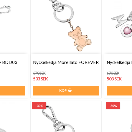
ay BDD03
Nyckelkedja Morellato FOREVER
Nyckelkedja
670 SEK
670 SEK
503 SEK
503 SEK
KÖP
- 30%
- 30%