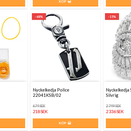
KÖP
- 68%
- 15%
Nyckelkedja Police
Nyckelkedja
22041KSB/02
Silvrig
674 SEK
2 749 SEK
218 SEK
2 336 SEK
KÖP