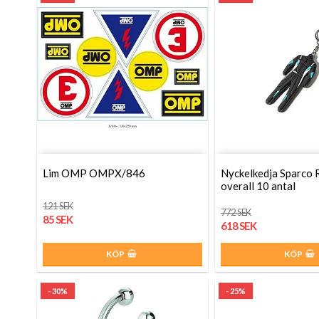
Lim OMP OMPX/846
Nyckelkedja Sparco 
overall 10 antal
121 SEK
772 SEK
85 SEK
618 SEK
KÖP
KÖP
- 30%
- 25%