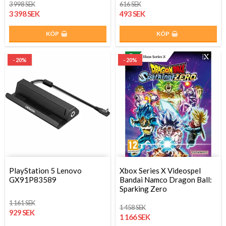
3 998 SEK
616 SEK
3 398 SEK
493 SEK
KÖP
KÖP
- 20%
- 20%
PlayStation 5 Lenovo
Xbox Series X Videospel
GX91P83589
Bandai Namco Dragon Ball:
Sparking Zero
1 161 SEK
1 458 SEK
929 SEK
1 166 SEK