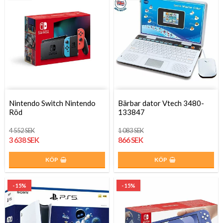
Nintendo Switch Nintendo
Bärbar dator Vtech 3480-
Röd
133847
4 552 SEK
1 083 SEK
3 638 SEK
866 SEK
KÖP
KÖP
- 15%
- 15%