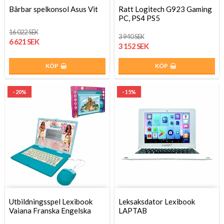
Bärbar spelkonsol Asus Vit
Ratt Logitech G923 Gaming
PC, PS4 PS5
16 022 SEK
3 940 SEK
6 621 SEK
3 152 SEK
KÖP
KÖP
- 20%
- 15%
Utbildningsspel Lexibook
Leksaksdator Lexibook
Vaiana Franska Engelska
LAPTAB