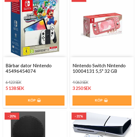
Bärbar dator Nintendo
Nintendo Switch Nintendo
45496454074
10004131 5,5" 32 GB
6 423 SEK
4 063 SEK
5 138 SEK
3 250 SEK
KÖP
KÖP
- 20%
- 31%