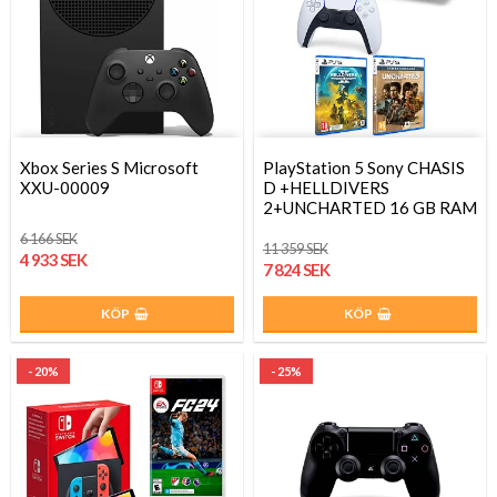
Xbox Series S Microsoft
PlayStation 5 Sony CHASIS
XXU-00009
D +HELLDIVERS
2+UNCHARTED 16 GB RAM
6 166 SEK
11 359 SEK
4 933 SEK
7 824 SEK
KÖP
KÖP
- 20%
- 25%