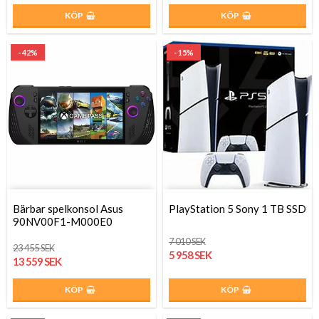
KÖP
KÖP
- 42%
- 15%
Bärbar spelkonsol Asus
PlayStation 5 Sony 1 TB SSD
90NV00F1-M000E0
7 010 SEK
23 455 SEK
5 958 SEK
13 559 SEK
KÖP
KÖP