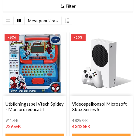
Filter
Mest populära
- 20%
- 10%
Utbildningsspel Vtech Spidey
Videospelkonsol Microsoft
- Mon ordi éducatif
Xbox Series S
911 SEK
4 825 SEK
729 SEK
4 342 SEK