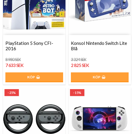
PlayStation 5 Sony CFI-
Konsol Nintendo Switch Lite
2016
Blå
8 980 SEK
3 324 SEK
7 633 SEK
2 825 SEK
KÖP
KÖP
- 25%
- 15%