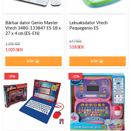
Bärbar dator Genio Master
Leksaksdator Vtech
Vtech 3480-133847 ES 18 x
Pequegenio ES
27 x 4 cm (ES-EN)
647 SEK
1 205 SEK
518 SEK
1 025 SEK
KÖP
KÖP
- 20%
- 25%