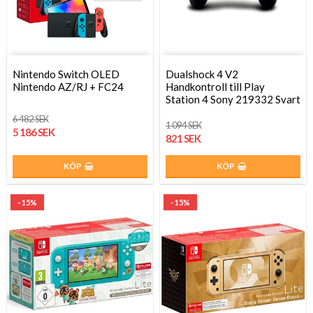
Nintendo Switch OLED
Dualshock 4 V2
Nintendo AZ/RJ + FC24
Handkontroll till Play
Station 4 Sony 219332 Svart
6 482 SEK
1 094 SEK
5 186 SEK
821 SEK
KÖP
KÖP
- 15%
- 15%