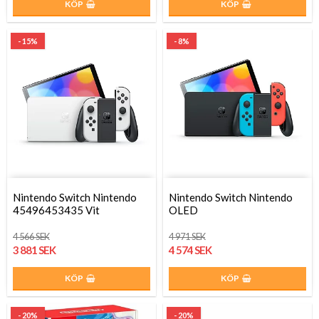
KÖP
KÖP
- 15%
- 8%
Nintendo Switch Nintendo
Nintendo Switch Nintendo
45496453435 Vit
OLED
4 566 SEK
4 971 SEK
3 881 SEK
4 574 SEK
KÖP
KÖP
- 20%
- 20%