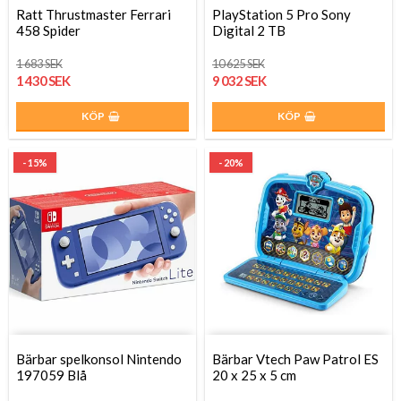
Ratt Thrustmaster Ferrari
PlayStation 5 Pro Sony
458 Spider
Digital 2 TB
1 683 SEK
10 625 SEK
1 430 SEK
9 032 SEK
KÖP
KÖP
- 15%
- 20%
Bärbar spelkonsol Nintendo
Bärbar Vtech Paw Patrol ES
197059 Blå
20 x 25 x 5 cm