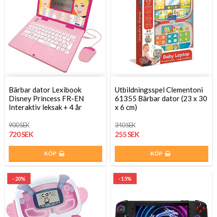
Bärbar dator Lexibook
Utbildningsspel Clementoni
Disney Princess FR-EN
61355 Bärbar dator (23 x 30
Interaktiv leksak + 4 år
x 6 cm)
900 SEK
340 SEK
720 SEK
255 SEK
KÖP
KÖP
- 20%
- 15%