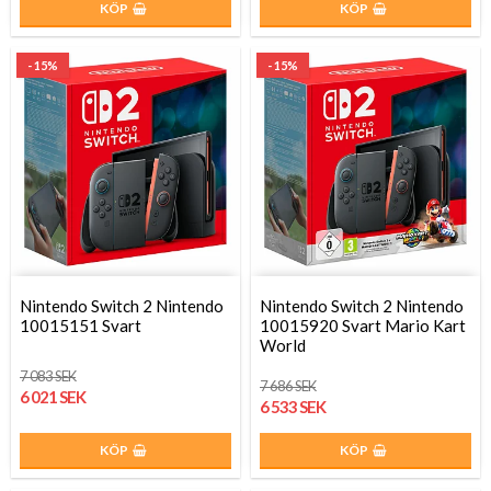
KÖP
KÖP
- 15%
- 15%
Nintendo Switch 2 Nintendo
Nintendo Switch 2 Nintendo
10015151 Svart
10015920 Svart Mario Kart
World
7 083 SEK
7 686 SEK
6 021 SEK
6 533 SEK
KÖP
KÖP