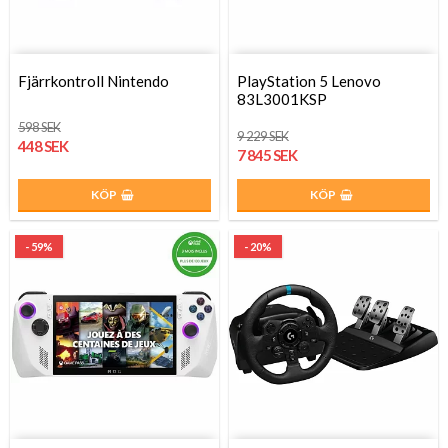
Fjärrkontroll Nintendo
PlayStation 5 Lenovo
83L3001KSP
598 SEK
9 229 SEK
448 SEK
7 845 SEK
KÖP
KÖP
- 59%
- 20%