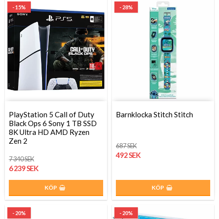
- 15%
- 28%
PlayStation 5 Call of Duty
Barnklocka Stitch Stitch
Black Ops 6 Sony 1 TB SSD
8K Ultra HD AMD Ryzen
Zen 2
687 SEK
492 SEK
7 340 SEK
6 239 SEK
KÖP
KÖP
- 20%
- 20%