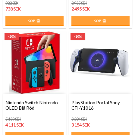
922 SEK
2 935 SEK
738 SEK
2 495 SEK
KÖP
KÖP
- 20%
- 10%
Nintendo Switch Nintendo
PlayStation Portal Sony
OLED Blå Röd
CFI-Y1016
5 139 SEK
3 504 SEK
4 111 SEK
3 154 SEK