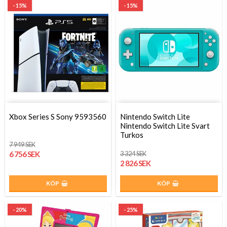
- 15%
- 15%
Xbox Series S Sony 9593560
Nintendo Switch Lite
Nintendo Switch Lite Svart
Turkos
7 949 SEK
6 756 SEK
3 324 SEK
2 826 SEK
KÖP
KÖP
- 20%
- 25%