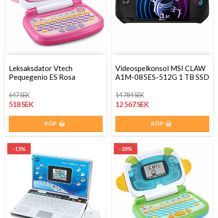
Leksaksdator Vtech
Videospelkonsol MSI CLAW
Pequegenio ES Rosa
A1M-085ES-512G 1 TB SSD
647 SEK
14 784 SEK
518 SEK
12 567 SEK
KÖP
KÖP
- 15%
- 20%