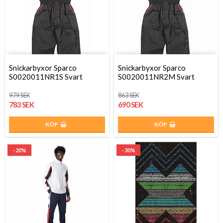
Snickarbyxor Sparco
Snickarbyxor Sparco
S0020011NR1S Svart
S0020011NR2M Svart
979 SEK
863 SEK
783 SEK
690 SEK
KÖP
KÖP
- 20%
- 30%