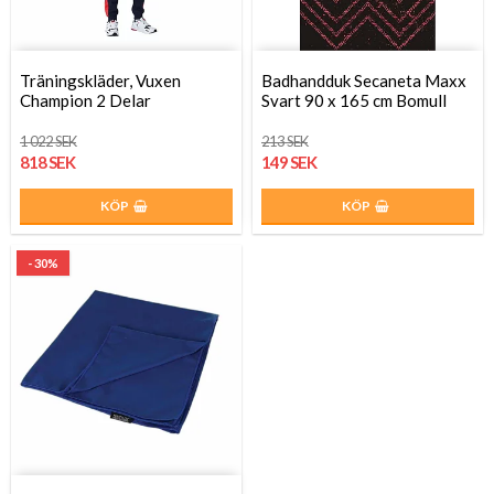
Träningskläder, Vuxen
Badhandduk Secaneta Maxx
Champion 2 Delar
Svart 90 x 165 cm Bomull
1 022 SEK
213 SEK
818 SEK
149 SEK
KÖP
KÖP
- 30%