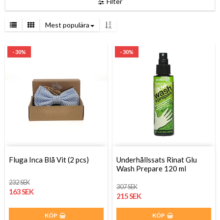
Filter
Mest populära
- 30%
- 30%
Fluga Inca Blå Vit (2 pcs)
Underhållssats Rinat Glu
Wash Prepare 120 ml
232 SEK
307 SEK
163 SEK
215 SEK
KÖP
KÖP