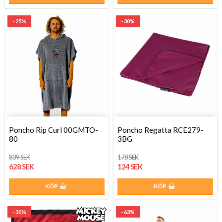
- 25%
- 30%
Poncho Rip Curl 00GMTO-
Poncho Regatta RCE279-
80
3BG
839 SEK
178 SEK
628 SEK
124 SEK
KÖP
KÖP
- 30%
- 63%