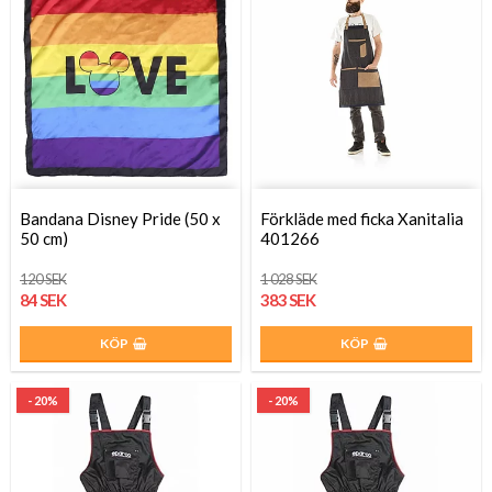
Bandana Disney Pride (50 x
Förkläde med ficka Xanitalia
50 cm)
401266
120 SEK
1 028 SEK
84 SEK
383 SEK
KÖP
KÖP
- 20%
- 20%