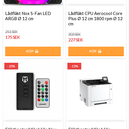
Lådfläkt Nox S-Fan LED
Lådfläkt CPU Aerocool Core
ARGB Ø 12 cm
Plus Ø 12 cm 1800 rpm Ø 12
cm
251 SEK
303 SEK
175 SEK
227 SEK
KÖP
KÖP
- 25%
- 15%