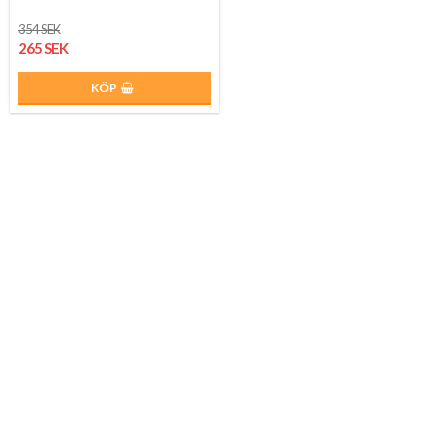
354 SEK
265 SEK
KÖP