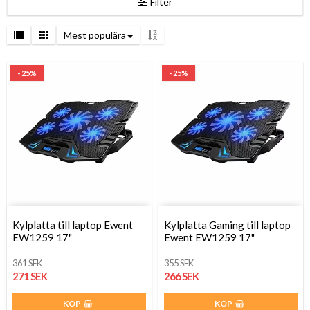
Filter
Mest populära
- 25%
- 25%
Kylplatta till laptop Ewent
Kylplatta Gaming till laptop
EW1259 17"
Ewent EW1259 17"
361 SEK
355 SEK
271 SEK
266 SEK
KÖP
KÖP