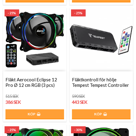
- 25%
- 25%
Fläkt Aerocool Eclipse 12
Fläktkontroll för hölje
Pro Ø 12 cm RGB (3 pcs)
Tempest Tempest Controller
515 SEK
590 SEK
386 SEK
443 SEK
KÖP
KÖP
- 25%
- 30%