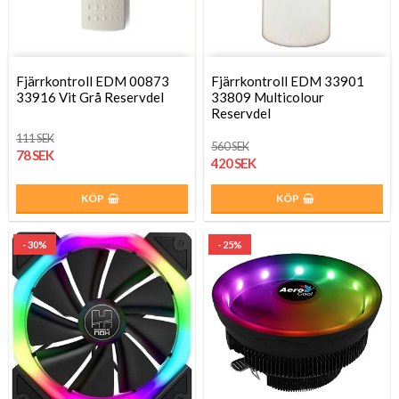
Fjärrkontroll EDM 00873
Fjärrkontroll EDM 33901
33916 Vit Grå Reservdel
33809 Multicolour
Reservdel
111 SEK
560 SEK
78 SEK
420 SEK
KÖP
KÖP
- 30%
- 25%