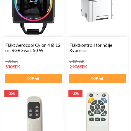
Fläkt Aerocool Cylon 4 Ø 12
Fläktkontroll för hölje
cm RGB Svart 50 W
Kyocera
706 SEK
3 419 SEK
530 SEK
2 906 SEK
KÖP
KÖP
- 30%
- 25%