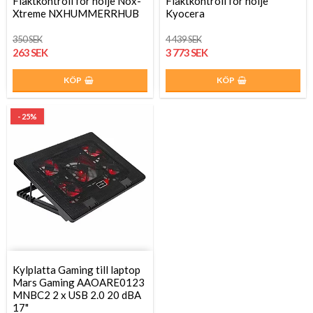
Fläktkontroll för hölje Nox-
Fläktkontroll för hölje
Xtreme NXHUMMERRHUB
Kyocera
350 SEK
4 439 SEK
263 SEK
3 773 SEK
KÖP
KÖP
- 25%
Kylplatta Gaming till laptop
Mars Gaming AAOARE0123
MNBC2 2 x USB 2.0 20 dBA
17"