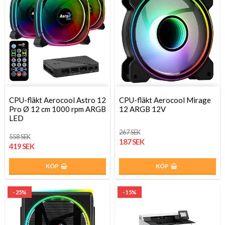
CPU-fläkt Aerocool Astro 12
CPU-fläkt Aerocool Mirage
Pro Ø 12 cm 1000 rpm ARGB
12 ARGB 12V
LED
267 SEK
558 SEK
187 SEK
419 SEK
KÖP
KÖP
- 25%
- 15%