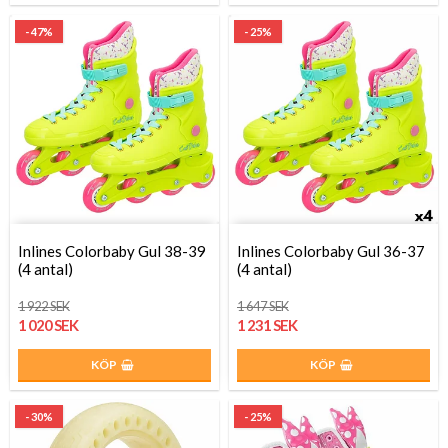
- 47%
- 25%
Inlines Colorbaby Gul 38-39
Inlines Colorbaby Gul 36-37
(4 antal)
(4 antal)
1 922 SEK
1 647 SEK
1 020 SEK
1 231 SEK
KÖP
KÖP
- 30%
- 25%