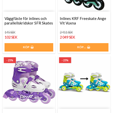
Väggfäste för inlines och
Inlines KRF Freeskate Ange
parallellskridskor SFR Skates
Vit Vuxna
145 SEK
2 411 SEK
102 SEK
2 049 SEK
KÖP
KÖP…
- 25%
- 25%