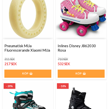
Pneumatisk MiJa
Inlines Disney J862030
Fluorescerande Xiaomi MiJa
Rosa
311 SEK
710 SEK
217 SEK
532 SEK
KÖP
KÖP
- 20%
- 18%