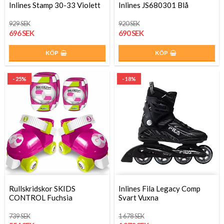
Inlines Stamp 30-33 Violett
Inlines JS680301 Blå
929 SEK
920 SEK
696 SEK
690 SEK
KÖP
KÖP
- 25%
- 18%
Rullskridskor SKIDS
Inlines Fila Legacy Comp
CONTROL Fuchsia
Svart Vuxna
739 SEK
1 678 SEK