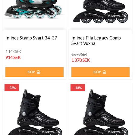
Inlines Stamp Svart 34-37
Inlines Fila Legacy Comp
Svart Vuxna
1 143 SEK
1 678 SEK
914 SEK
1 370 SEK
KÖP
KÖP
- 22%
- 18%