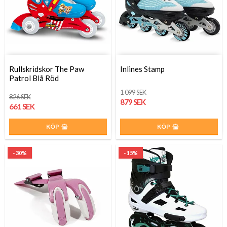
Rullskridskor The Paw
Inlines Stamp
Patrol Blå Röd
1 099 SEK
826 SEK
879 SEK
661 SEK
KÖP
KÖP
- 30%
- 15%