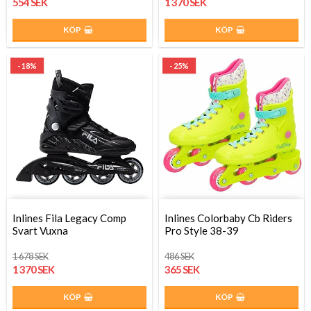
554 SEK
1 370 SEK
KÖP
KÖP
- 18%
- 25%
Inlines Fila Legacy Comp
Inlines Colorbaby Cb Riders
Svart Vuxna
Pro Style 38-39
1 678 SEK
486 SEK
1 370 SEK
365 SEK
KÖP
KÖP