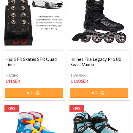
Hjul SFR Skates SFR Quad
Inlines Fila Legacy Pro 80
Liner
Svart Vuxna
202 SEK
1 590 SEK
141 SEK
1 110 SEK
KÖP
KÖP
- 20%
- 20%