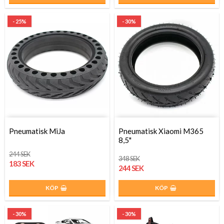
- 25%
- 30%
Pneumatisk MiJa
Pneumatisk Xiaomi M365
8,5"
244 SEK
348 SEK
183 SEK
244 SEK
KÖP
KÖP
- 30%
- 30%