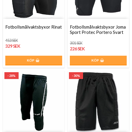
Fotbollsmålvaktsbyxor Rinat
Fotbollsmålvaktsbyxor Joma
Sport Protec Portero Svart
453 SEK
301 SEK
329 SEK
226 SEK
KÖP
KÖP
- 28%
- 30%