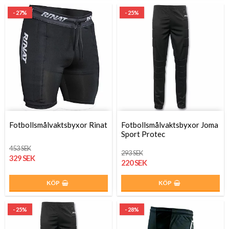
- 27%
- 25%
Fotbollsmålvaktsbyxor Rinat
Fotbollsmålvaktsbyxor Joma
Sport Protec
453 SEK
293 SEK
329 SEK
220 SEK
KÖP
KÖP
- 25%
- 28%