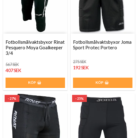
Fotbollsmålvaktsbyxor Rinat
Fotbollsmålvaktsbyxor Joma
Pesquero Moya Goalkeeper
Sport Protec Portero
3/4
275 SEK
567 SEK
192 SEK
407 SEK
KÖP
KÖP
- 27%
- 25%