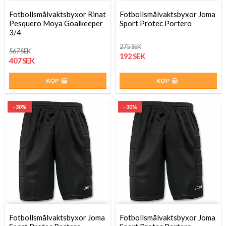
Fotbollsmålvaktsbyxor Rinat
Fotbollsmålvaktsbyxor Joma
Pesquero Moya Goalkeeper
Sport Protec Portero
3/4
275 SEK
567 SEK
192 SEK
407 SEK
KÖP
KÖP
- 30%
- 30%
Fotbollsmålvaktsbyxor Joma
Fotbollsmålvaktsbyxor Joma