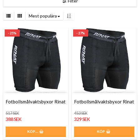
Filter
Mest populära
- 25%
- 27%
Fotbollsmålvaktsbyxor Rinat
Fotbollsmålvaktsbyxor Rinat
517 SEK
453 SEK
388 SEK
329 SEK
KÖP…
KÖP