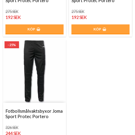
Sport Protec Portero
Sport Protec Portero
275 SEK
275 SEK
192 SEK
192 SEK
KÖP
KÖP
- 25%
Fotbollsmålvaktsbyxor Joma
Sport Protec Portero
326 SEK
244 SEK