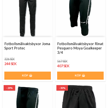
Fotbollsmålvaktsbyxor Joma
Fotbollsmålvaktsbyxor Rinat
Sport Protec
Pesquero Moya Goalkeeper
3/4
326 SEK
567 SEK
244 SEK
407 SEK
KÖP
KÖP
- 28%
- 30%