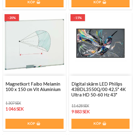
KÖP
KÖP
- 20%
- 15%
Magnetkort Faibo Melamin
Digital skärm LED Philips
100 x 150 cm Vit Aluminium
43BDL3550Q/00 42,5" 4K
Ultra HD 50-60 Hz 43"
1 307 SEK
11 628 SEK
1 046 SEK
9 883 SEK
KÖP
KÖP