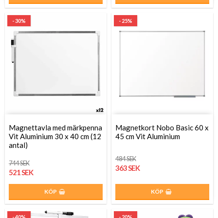
- 30%
- 25%
Magnettavla med märkpenna
Magnetkort Nobo Basic 60 x
Vit Aluminium 30 x 40 cm (12
45 cm Vit Aluminium
antal)
484 SEK
744 SEK
363 SEK
521 SEK
KÖP
KÖP
- 40%
- 20%