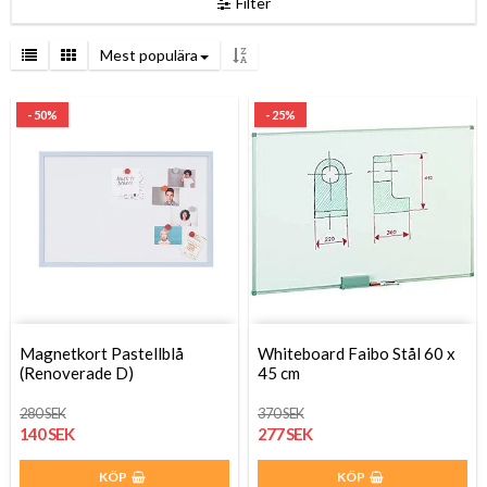
Filter
Mest populära
- 50%
- 25%
Magnetkort Pastellblå
Whiteboard Faibo Stål 60 x
(Renoverade D)
45 cm
280 SEK
370 SEK
140 SEK
277 SEK
KÖP
KÖP