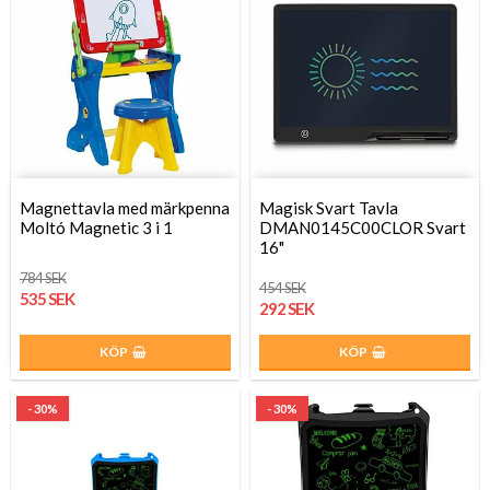
Magnettavla med märkpenna
Magisk Svart Tavla
Moltó Magnetic 3 i 1
DMAN0145C00CLOR Svart
16"
784 SEK
454 SEK
535 SEK
292 SEK
KÖP
KÖP
- 30%
- 30%