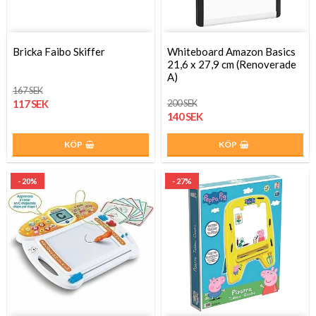
Bricka Faibo Skiffer
Whiteboard Amazon Basics
21,6 x 27,9 cm (Renoverade
A)
167 SEK
117 SEK
200 SEK
140 SEK
KÖP
KÖP
- 20%
- 27%