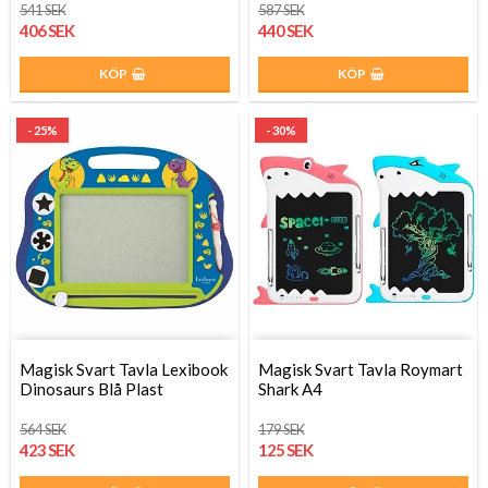
541 SEK
587 SEK
406 SEK
440 SEK
KÖP
KÖP
- 25%
- 30%
Magisk Svart Tavla Lexibook
Magisk Svart Tavla Roymart
Dinosaurs Blå Plast
Shark A4
564 SEK
179 SEK
423 SEK
125 SEK