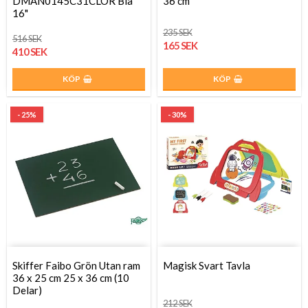
DMAN0145C31CLOR Blå
36 cm
16"
235 SEK
516 SEK
165 SEK
410 SEK
KÖP
KÖP
- 25%
- 30%
Skiffer Faibo Grön Utan ram
Magisk Svart Tavla
36 x 25 cm 25 x 36 cm (10
Delar)
212 SEK