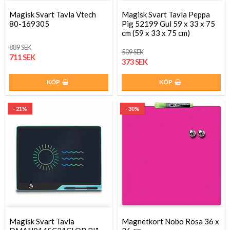
Magisk Svart Tavla Vtech
Magisk Svart Tavla Peppa
80-169305
Pig 52199 Gul 59 x 33 x 75
cm (59 x 33 x 75 cm)
889 SEK
509 SEK
711 SEK
373 SEK
KÖP
KÖP
- 21%
- 30%
Magisk Svart Tavla
Magnetkort Nobo Rosa 36 x