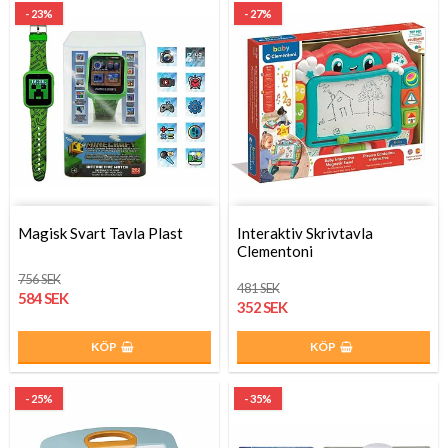
- 23%
- 27%
Magisk Svart Tavla Plast
Interaktiv Skrivtavla
Clementoni
756 SEK
481 SEK
584 SEK
352 SEK
KÖP
KÖP
- 25%
- 35%