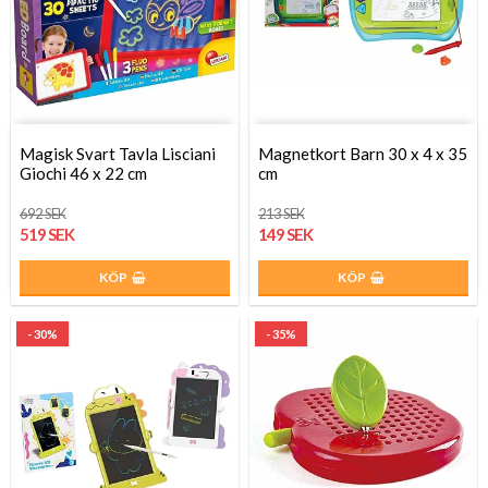
Magisk Svart Tavla Lisciani
Magnetkort Barn 30 x 4 x 35
Giochi 46 x 22 cm
cm
692 SEK
213 SEK
519 SEK
149 SEK
KÖP
KÖP
- 30%
- 35%