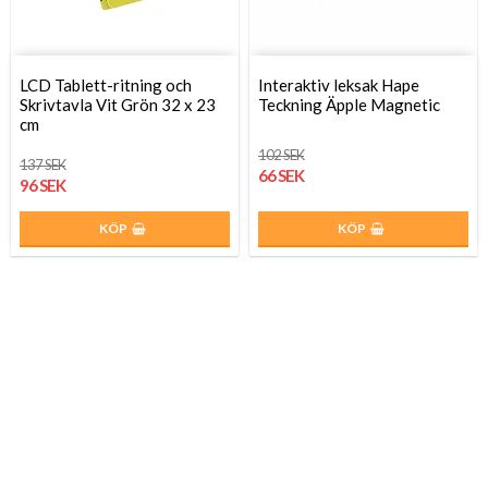
LCD Tablett-ritning och
Interaktiv leksak Hape
Skrivtavla Vit Grön 32 x 23
Teckning Äpple Magnetic
cm
102 SEK
137 SEK
66 SEK
96 SEK
KÖP
KÖP