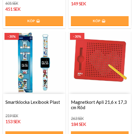
601 SEK
149 SEK
451 SEK
KÖP
KÖP
- 30%
- 30%
Smartklocka Lexibook Plast
Magnetkort Apli 21,6 x 17,3
cm Röd
219 SEK
263 SEK
153 SEK
184 SEK