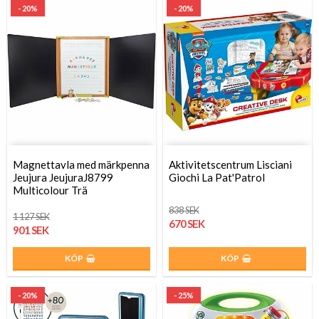
- 20%
- 20%
Magnettavla med märkpenna
Aktivitetscentrum Lisciani
Jeujura JeujuraJ8799
Giochi La Pat'Patrol
Multicolour Trä
838 SEK
1 127 SEK
670 SEK
901 SEK
KÖP
KÖP
- 20%
- 25%