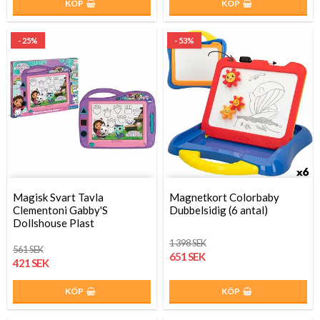
KÖP
KÖP
- 25%
- 53%
Magisk Svart Tavla
Magnetkort Colorbaby
Clementoni Gabby'S
Dubbelsidig (6 antal)
Dollshouse Plast
1 398 SEK
561 SEK
651 SEK
421 SEK
KÖP
KÖP