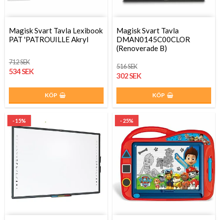
Magisk Svart Tavla Lexibook
Magisk Svart Tavla
PAT 'PATROUILLE Akryl
DMAN0145C00CLOR
(Renoverade B)
712 SEK
516 SEK
534 SEK
302 SEK
KÖP
KÖP
- 15%
- 25%