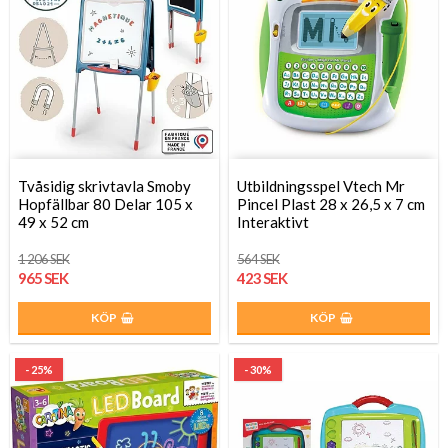
Tvåsidig skrivtavla Smoby
Utbildningsspel Vtech Mr
Hopfällbar 80 Delar 105 x
Pincel Plast 28 x 26,5 x 7 cm
49 x 52 cm
Interaktivt
1 206 SEK
564 SEK
965 SEK
423 SEK
KÖP
KÖP
- 25%
- 30%