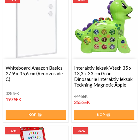
Whiteboard Amazon Basics
Interaktiv leksak Vtech 35 x
27,9 x 35,6 cm (Renoverade
13,3 x 33 cm Grön
C)
Dinosaurie Interaktiv leksak
Teckning Magnetic Äpple
328 SEK
444 SEK
197 SEK
355 SEK
KÖP
KÖP
- 32%
- 36%