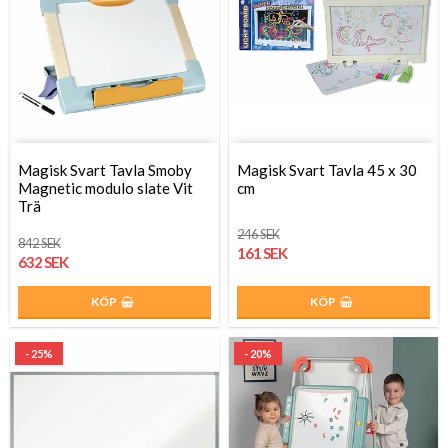
Magisk Svart Tavla Smoby
Magisk Svart Tavla 45 x 30
Magnetic modulo slate Vit
cm
Trä
246 SEK
842 SEK
161 SEK
632 SEK
KÖP
KÖP
- 25%
- 20%