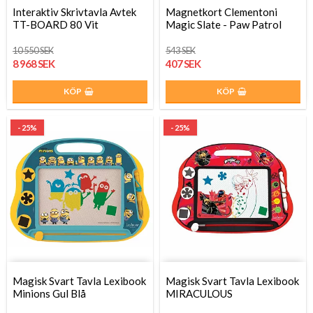
Interaktiv Skrivtavla Avtek
Magnetkort Clementoni
TT-BOARD 80 Vit
Magic Slate - Paw Patrol
10 550 SEK
543 SEK
8 968 SEK
407 SEK
KÖP
KÖP
- 25%
- 25%
Magisk Svart Tavla Lexibook
Magisk Svart Tavla Lexibook
Minions Gul Blå
MIRACULOUS