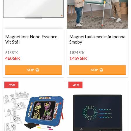
Magnetkort Nobo Essence
Magnettavla med märkpenna
Vit Stål
Smoby
613 SEK
1 824 SEK
460 SEK
1 459 SEK
KÖP
KÖP
- 25%
- 41%