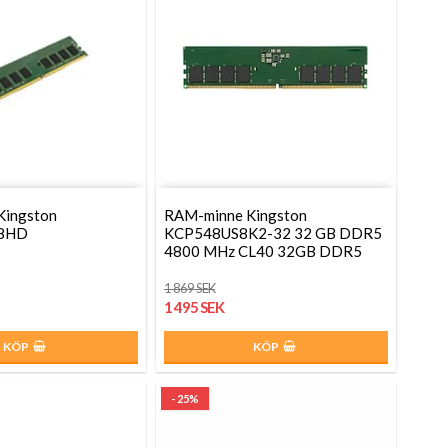
Kingston
RAM-minne Kingston
8HD
KCP548US8K2-32 32 GB DDR5
4800 MHz CL40 32GB DDR5
1 869 SEK
1 495 SEK
KÖP
KÖP
- 25%