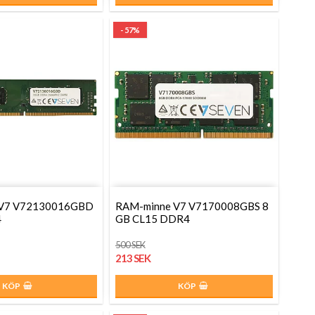
- 57%
 V7 V72130016GBD
RAM-minne V7 V7170008GBS 8
4
GB CL15 DDR4
500 SEK
213 SEK
KÖP
KÖP