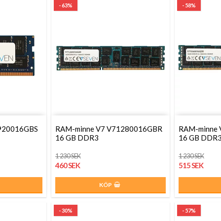
- 63%
- 58%
920016GBS
RAM-minne V7 V71280016GBR
RAM-minne
16 GB DDR3
16 GB DDR
1 230 SEK
1 230 SEK
460 SEK
515 SEK
KÖP
- 30%
- 57%