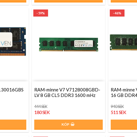
- 59%
- 46%
130016GBS
RAM-minne V7 V7128008GBD-
RAM-minne
LV 8 GB CL5 DDR3 1600 mHz
16 GB DDR
444 SEK
940 SEK
180 SEK
511 SEK
KÖP