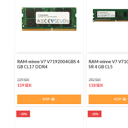
RAM-minne V7 V7192004GBS 4
RAM-minne V7 V7
GB CL17 DDR4
SR 4 GB CL5
229 SEK
282 SEK
159 SEK
118 SEK
KÖP
KÖP
- 20%
- 20%