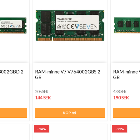
3002GBD 2
RAM-minne V7 V764002GBS 2
RAM-minne 
GB
GB
205 SEK
438 SEK
144 SEK
190 SEK
KÖP
- 54%
- 25%