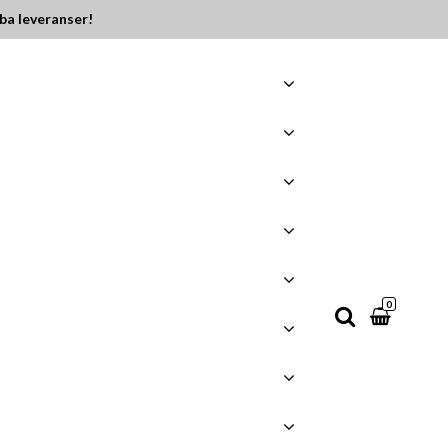
ba leveranser!
0