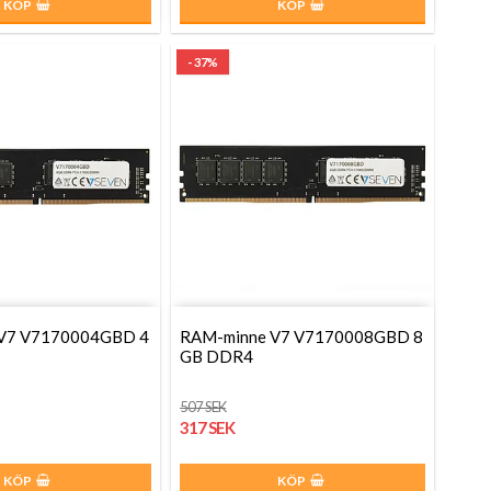
KÖP
KÖP
- 37%
V7 V7170004GBD 4
RAM-minne V7 V7170008GBD 8
GB DDR4
507 SEK
317 SEK
KÖP
KÖP