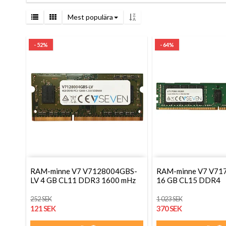
Mest populära
- 52%
- 64%
RAM-minne V7 V7128004GBS-
RAM-minne V7 V7
LV 4 GB CL11 DDR3 1600 mHz
16 GB CL15 DDR4
252 SEK
1 023 SEK
121 SEK
370 SEK