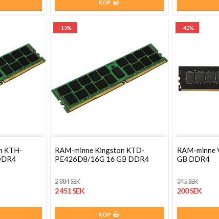
KÖP
- 15%
- 42%
n KTH-
RAM-minne Kingston KTD-
RAM-minne 
DDR4
PE426D8/16G 16 GB DDR4
GB DDR4
2 884 SEK
345 SEK
2 451 SEK
200 SEK
KÖP