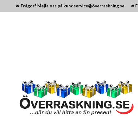
Frågor? Mejla oss på kundservice@överraskning.se
F