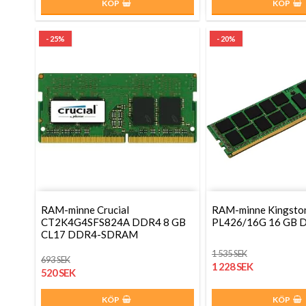
KÖP
KÖP
- 25%
- 20%
RAM-minne Crucial
RAM-minne Kingsto
CT2K4G4SFS824A DDR4 8 GB
PL426/16G 16 GB 
CL17 DDR4-SDRAM
1 535 SEK
693 SEK
1 228 SEK
520 SEK
KÖP
KÖP