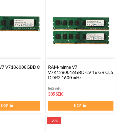
V7 V7106008GBD 8
RAM-minne V7
V7K1280016GBD-LV 16 GB CL5
DDR3 1600 mHz
862 SEK
305 SEK
KÖP
KÖP
- 20%