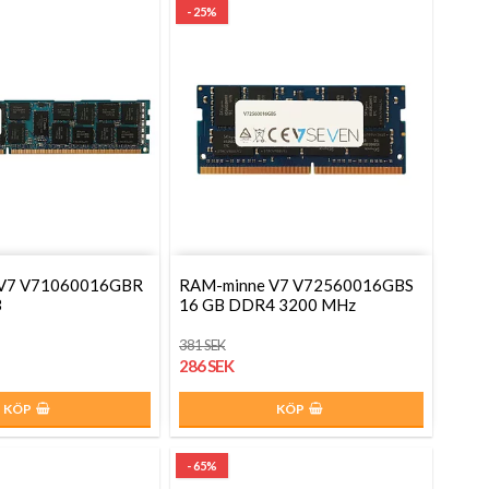
- 25%
 V7 V71060016GBR
RAM-minne V7 V72560016GBS
3
16 GB DDR4 3200 MHz
381 SEK
286 SEK
KÖP
KÖP
- 65%