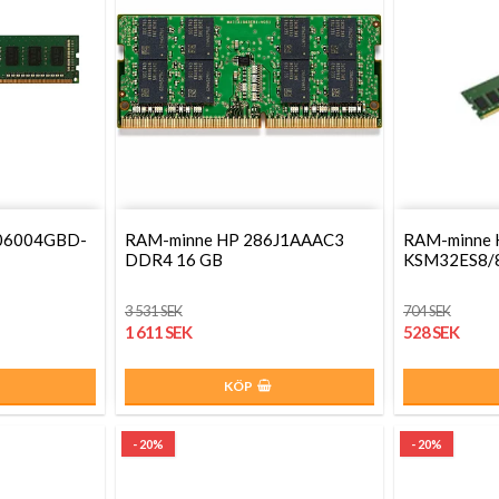
106004GBD-
RAM-minne HP 286J1AAAC3
RAM-minne 
DDR4 16 GB
KSM32ES8/
3 531 SEK
704 SEK
1 611 SEK
528 SEK
KÖP
- 20%
- 20%