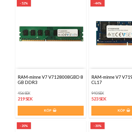
- 52%
- 44%
RAM-minne V7 V7128008GBD 8
RAM-minne V7 V71
GB DDR3
CL17
456 SEK
940 SEK
219 SEK
523 SEK
KÖP
KÖP
- 20%
- 30%