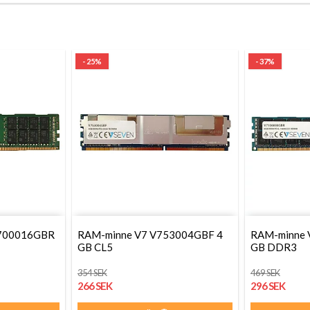
- 25%
- 37%
1700016GBR
RAM-minne V7 V753004GBF 4
RAM-minne 
GB CL5
GB DDR3
354 SEK
469 SEK
266 SEK
296 SEK