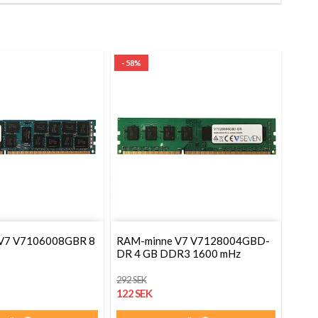
- 58%
V7 V7106008GBR 8
RAM-minne V7 V7128004GBD-
DR 4 GB DDR3 1600 mHz
292 SEK
122 SEK