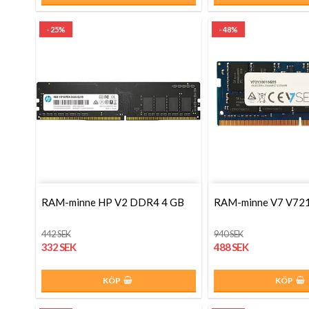
- 25%
- 48%
RAM-minne HP V2 DDR4 4 GB
RAM-minne V7 V72
442 SEK
940 SEK
332 SEK
488 SEK
KÖP
KÖP