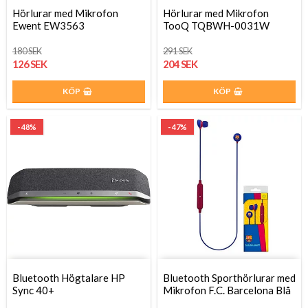
Hörlurar med Mikrofon
Hörlurar med Mikrofon
Ewent EW3563
TooQ TQBWH-0031W
180 SEK
291 SEK
126 SEK
204 SEK
KÖP
KÖP
- 48%
- 47%
Bluetooth Högtalare HP
Bluetooth Sporthörlurar med
Sync 40+
Mikrofon F.C. Barcelona Blå