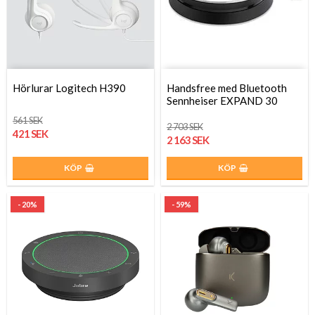
Hörlurar Logitech H390
Handsfree med Bluetooth
Sennheiser EXPAND 30
561 SEK
2 703 SEK
421 SEK
2 163 SEK
KÖP
KÖP
- 20%
- 59%