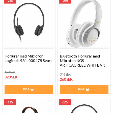
- 25%
- 25%
Hörlurar med Mikrofon
Bluetooth Hörlurar med
Logitech 981-000475 Svart
Mikrofon NGS
ARTICAGREEDWHITE Vit
427 SEK
346 SEK
320 SEK
260 SEK
KÖP
KÖP
- 15%
- 25%