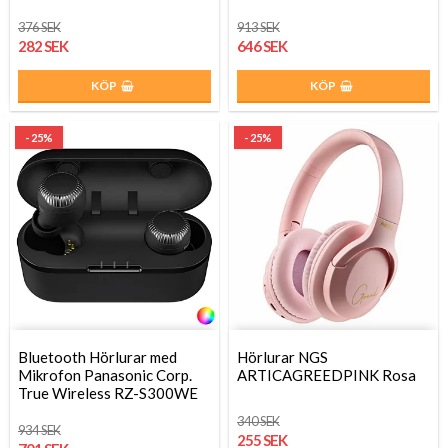
376 SEK
913 SEK
282 SEK
646 SEK
KÖP
KÖP
- 25%
- 25%
Bluetooth Hörlurar med
Hörlurar NGS
Mikrofon Panasonic Corp.
ARTICAGREEDPINK Rosa
True Wireless RZ-S300WE
340 SEK
934 SEK
255 SEK