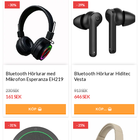
- 30%
- 29%
Bluetooth Hörlurar med
Bluetooth Hörlurar Hiditec
Mikrofon Esperanza EH219
Vesta
230 SEK
913 SEK
161 SEK
646 SEK
KÖP
KÖP…
- 31%
- 25%