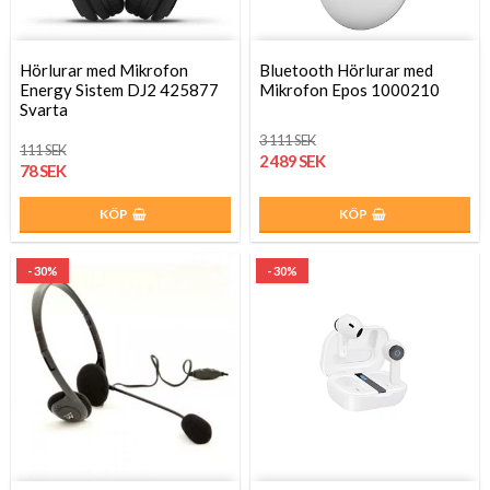
Hörlurar med Mikrofon
Bluetooth Hörlurar med
Energy Sistem DJ2 425877
Mikrofon Epos 1000210
Svarta
3 111 SEK
111 SEK
2 489 SEK
78 SEK
KÖP
KÖP
- 30%
- 30%