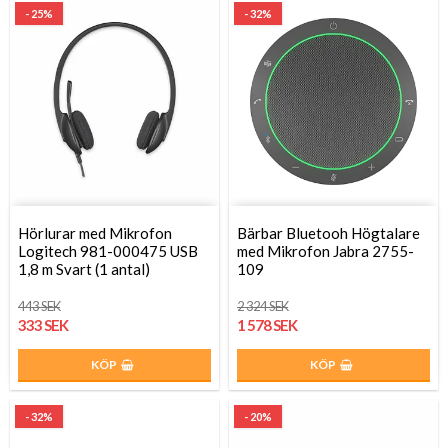
- 25%
- 32%
Hörlurar med Mikrofon
Bärbar Bluetooh Högtalare
Logitech 981-000475 USB
med Mikrofon Jabra 2755-
1,8 m Svart (1 antal)
109
443 SEK
2 324 SEK
333 SEK
1 578 SEK
KÖP
KÖP
- 32%
- 20%