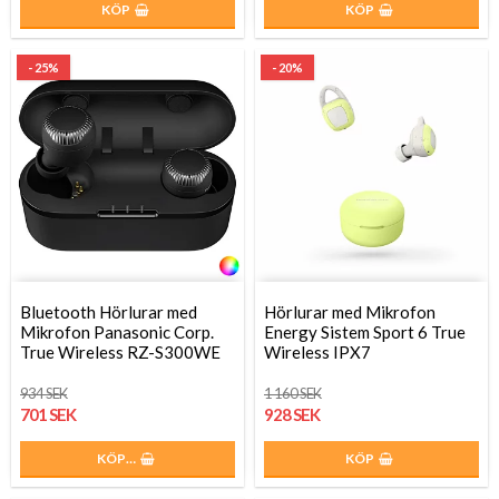
KÖP
KÖP
- 25%
- 20%
Bluetooth Hörlurar med
Hörlurar med Mikrofon
Mikrofon Panasonic Corp.
Energy Sistem Sport 6 True
True Wireless RZ-S300WE
Wireless IPX7
934 SEK
1 160 SEK
701 SEK
928 SEK
KÖP…
KÖP