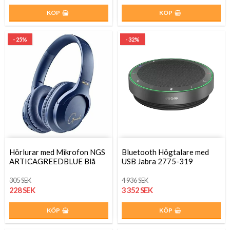
KÖP
KÖP
- 25%
- 32%
Hörlurar med Mikrofon NGS
Bluetooth Högtalare med
ARTICAGREEDBLUE Blå
USB Jabra 2775-319
305 SEK
4 936 SEK
228 SEK
3 352 SEK
KÖP
KÖP