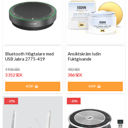
Bluetooth Högtalare med
Ansiktskräm Isdin
USB Jabra 2775-419
Fuktgivande
4 936 SEK
482 SEK
3 352 SEK
386 SEK
KÖP
KÖP
- 25%
- 20%