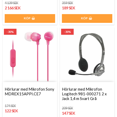
4 139 SEK
359 SEK
2 166 SEK
189 SEK
KÖP
KÖP
- 30%
- 30%
Hörlurar med Mikrofon Sony
Hörlurar med Mikrofon
MDREX15APPI.CE7
Logitech 981-000271 2 x
Jack 1,4 m Svart Grå
174 SEK
209 SEK
122 SEK
147 SEK