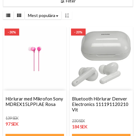
Filter
Mest populära
- 30%
- 20%
Hörlurar med Mikrofon Sony
Bluetooth Hörlurar Denver
MDREX15LPPI.AE Rosa
Electronics 111191120210
Vit
139 SEK
230 SEK
97 SEK
184 SEK