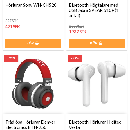
Hörlurar Sony WH-CH520
Bluetooth Högtalare med
USB Jabra SPEAK 510+ (1
antal)
627 SEK
471 SEK
2 530 SEK
1 737 SEK
KÖP
KÖP
- 25%
- 29%
Trådlösa Hörlurar Denver
Bluetooth Hörlurar Hiditec
Electronics BTH-250
Vesta