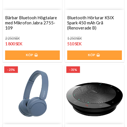
Bärbar Bluetooh Högtalare
Bluetooth Hörlurar KSIX
med Mikrofon Jabra 2755-
Spark 450 mAh Grå
109
(Renoverade B)
2 250 SEK
1 250 SEK
1 800 SEK
510 SEK
KÖP
KÖP
- 25%
- 31%