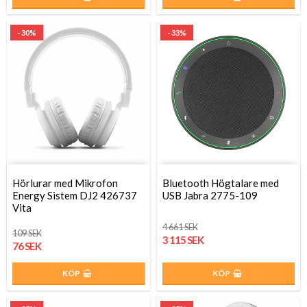
- 30%
- 33%
Hörlurar med Mikrofon
Bluetooth Högtalare med
Energy Sistem DJ2 426737
USB Jabra 2775-109
Vita
4 661 SEK
109 SEK
3 115 SEK
76 SEK
KÖP
KÖP