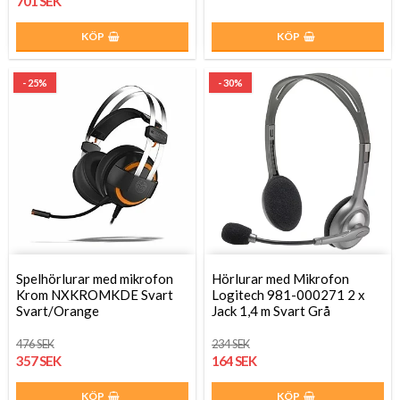
701 SEK
KÖP
KÖP
- 25%
- 30%
Spelhörlurar med mikrofon
Hörlurar med Mikrofon
Krom NXKROMKDE Svart
Logitech 981-000271 2 x
Svart/Orange
Jack 1,4 m Svart Grå
476 SEK
234 SEK
357 SEK
164 SEK
KÖP
KÖP