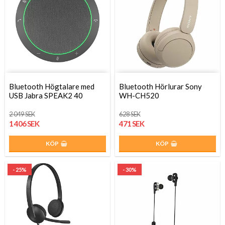
Bluetooth Högtalare med
Bluetooth Hörlurar Sony
USB Jabra SPEAK2 40
WH-CH520
2 049 SEK
628 SEK
1 406 SEK
471 SEK
KÖP
KÖP
- 25%
- 30%