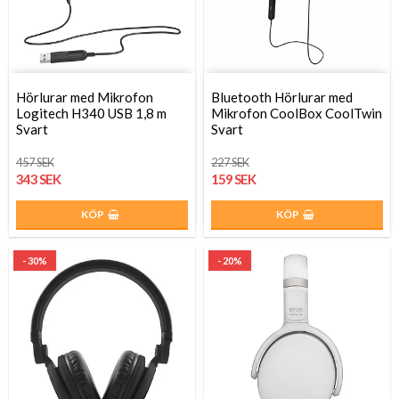
Hörlurar med Mikrofon
Bluetooth Hörlurar med
Logitech H340 USB 1,8 m
Mikrofon CoolBox CoolTwin
Svart
Svart
457 SEK
227 SEK
343 SEK
159 SEK
KÖP
KÖP
- 30%
- 20%