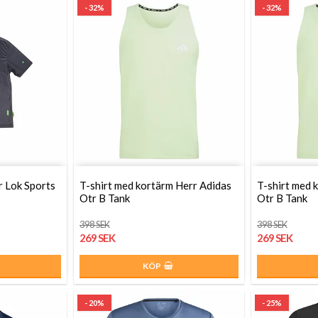
- 32%
- 32%
r Lok Sports
T-shirt med kortärm Herr Adidas
T-shirt med 
Otr B Tank
Otr B Tank
398 SEK
398 SEK
269 SEK
269 SEK
KÖP
- 20%
- 25%