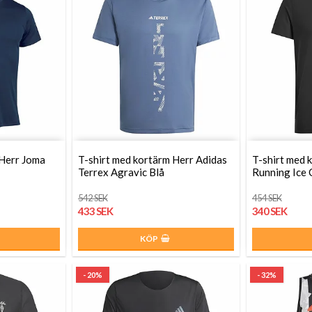
 Herr Joma
T-shirt med kortärm Herr Adidas
T-shirt med 
Terrex Agravic Blå
Running Ice 
542 SEK
454 SEK
433 SEK
340 SEK
KÖP
- 20%
- 32%