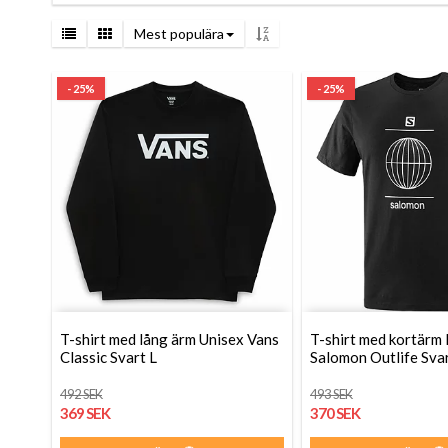
Mest populära
- 25%
- 25%
T-shirt med lång ärm Unisex Vans
T-shirt med kortärm
Classic Svart L
Salomon Outlife Sva
492 SEK
493 SEK
369 SEK
370 SEK