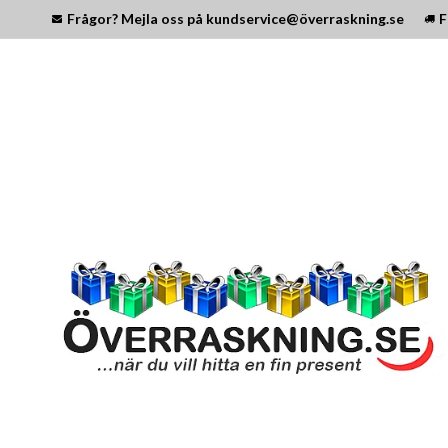
Frågor? Mejla oss på kundservice@överraskning.se
F