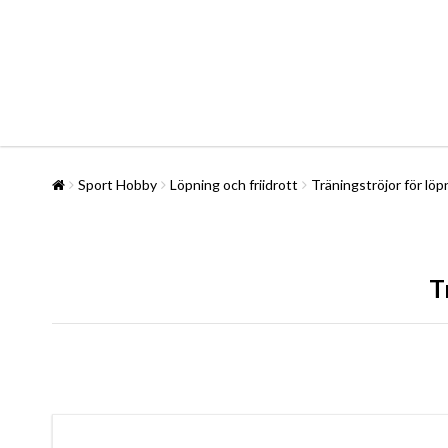
Sport Hobby
Löpning och friidrott
Träningströjor för löpn
T