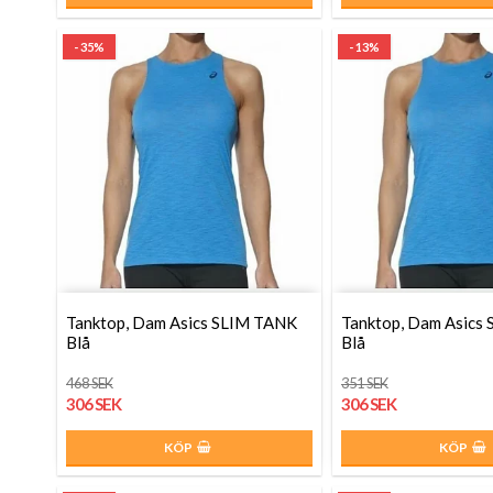
- 35%
- 13%
Tanktop, Dam Asics SLIM TANK
Tanktop, Dam Asics
Blå
Blå
468 SEK
351 SEK
306 SEK
306 SEK
KÖP
KÖP