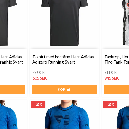
 Herr Adidas
T-shirt med kortärm Herr Adidas
Tanktop, Her
raphic Svart
Adizero Running Svart
Tiro Tank To
756 SEK
511 SEK
605 SEK
345 SEK
KÖP
- 25%
- 25%