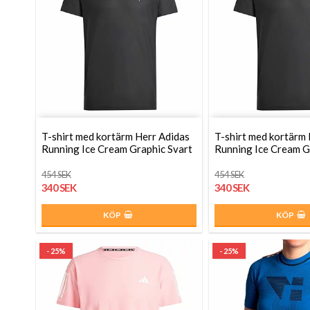
T-shirt med kortärm Herr Adidas
T-shirt med kortärm
Running Ice Cream Graphic Svart
Running Ice Cream G
454 SEK
454 SEK
340 SEK
340 SEK
KÖP
KÖP
- 25%
- 25%