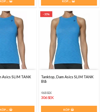
KÖP…
KÖP…
- 35%
m Asics SLIM TANK
Tanktop, Dam Asics SLIM TANK
Blå
468 SEK
306 SEK
KÖP…
KÖP