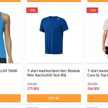
- 35%
- 25%
 SLIM TANK
T-shirt med kortärm Herr Reebok
T-shirt med 
Wor Aactivchill Tech Blå
Core Ss Top 
426 SEK
381 SEK
275 SEK
286 SEK
KÖP