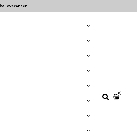
ba leveranser!
0