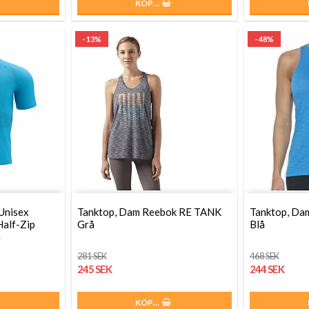
KÖP…
- 13%
- 48%
 Unisex
Tanktop, Dam Reebok RE TANK
Tanktop, Da
Half-Zip
Grå
Blå
å
281 SEK
468 SEK
245 SEK
244 SEK
KÖP…