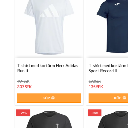
T-shirt med kortärm Herr Adidas
T-shirt med kortärm
Run It
Sport Record II
409 SEK
192 SEK
307 SEK
135 SEK
KÖP
KÖP
- 25%
- 25%