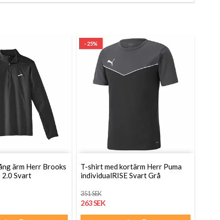
- 25%
lång ärm Herr Brooks
T-shirt med kortärm Herr Puma
 2.0 Svart
individualRISE Svart Grå
351 SEK
263 SEK