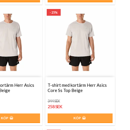
- 25%
kortärm Herr Asics
T-shirt med kortärm Herr Asics
Beige
Core Ss Top Beige
344 SEK
258 SEK
KÖP
KÖP