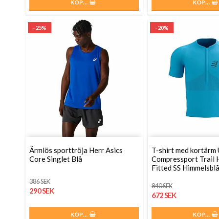
KÖP…
KÖP…
- 25%
- 20%
Ärmlös sporttröja Herr Asics
T-shirt med kortärm
Core Singlet Blå
Compressport Trail 
Fitted SS Himmelsbl
386 SEK
840 SEK
290 SEK
672 SEK
KÖP…
KÖP…