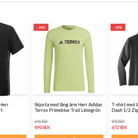
- 24%
- 20%
 Herr
Skjorta med lång ärm Herr Adidas
T-shirt med 
rt
Terrex Primeblue Trail Limegrön
Dash 1/2 Zip
646 SEK
840 SEK
490 SEK
672 SEK