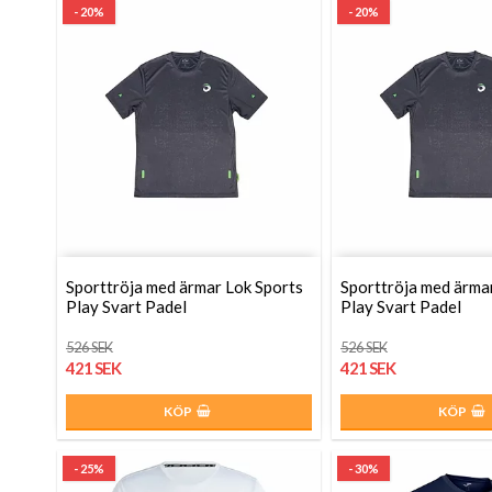
- 20%
- 20%
Sporttröja med ärmar Lok Sports
Sporttröja med ärma
Play Svart Padel
Play Svart Padel
526 SEK
526 SEK
421 SEK
421 SEK
KÖP
KÖP
- 25%
- 30%