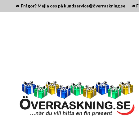
Frågor? Mejla oss på kundservice@överraskning.se
F