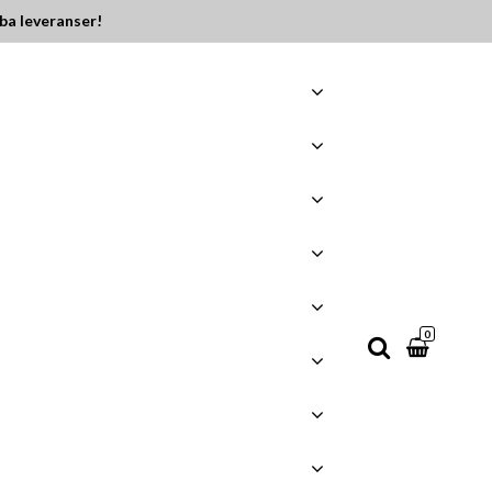
ba leveranser!
0