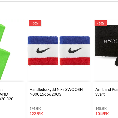
- 30%
- 30%
an
Handledsskydd Nike SWOOSH
Armband Pu
BAND
N0001565620OS
Svart
28 328
174 SEK
148 SEK
122 SEK
104 SEK