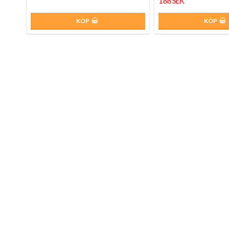
188 SEK
KÖP
KÖP