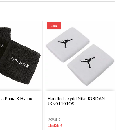
- 35%
ma Puma X Hyrox
Handledsskydd Nike JORDAN
JKN01101OS
289 SEK
188 SEK