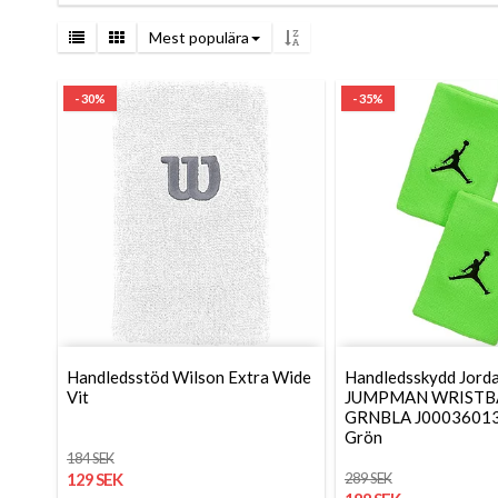
Mest populära
- 30%
- 35%
Handledsstöd Wilson Extra Wide
Handledsskydd Jord
Vit
JUMPMAN WRIST
GRNBLA J00036013
Grön
184 SEK
129 SEK
289 SEK