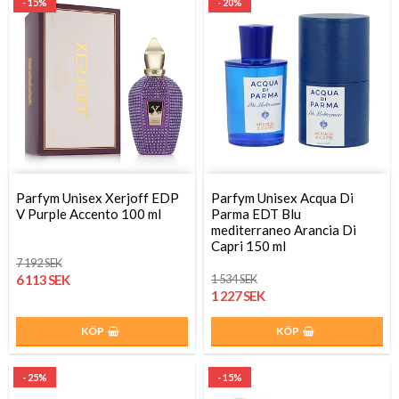
- 15%
- 20%
Parfym Unisex Xerjoff EDP
Parfym Unisex Acqua Di
V Purple Accento 100 ml
Parma EDT Blu
mediterraneo Arancia Di
Capri 150 ml
7 192 SEK
6 113 SEK
1 534 SEK
1 227 SEK
KÖP
KÖP
- 25%
- 15%