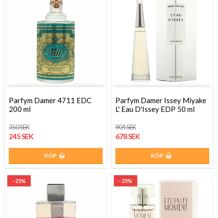
Parfym Damer 4711 EDC
Parfym Damer Issey Miyake
200 ml
L' Eau D'Issey EDP 50 ml
350 SEK
904 SEK
245 SEK
678 SEK
KÖP
KÖP
- 25%
- 25%