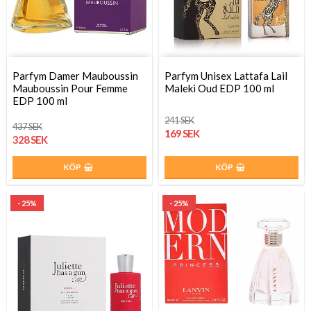
Parfym Damer Mauboussin
Parfym Unisex Lattafa Lail
Mauboussin Pour Femme
Maleki Oud EDP 100 ml
EDP 100 ml
241 SEK
437 SEK
169 SEK
328 SEK
KÖP
KÖP
- 25%
- 25%