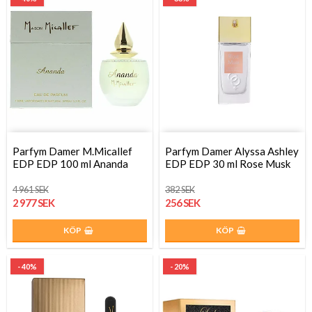
Parfym Damer M.Micallef
Parfym Damer Alyssa Ashley
EDP EDP 100 ml Ananda
EDP EDP 30 ml Rose Musk
4 961 SEK
382 SEK
2 977 SEK
256 SEK
KÖP
KÖP
- 40%
- 20%