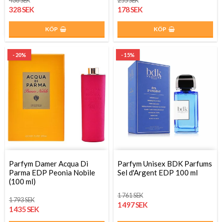
438 SEK
255 SEK
328 SEK
178 SEK
KÖP
KÖP
- 20%
- 15%
Parfym Damer Acqua Di
Parfym Unisex BDK Parfums
Parma EDP Peonia Nobile
Sel d'Argent EDP 100 ml
(100 ml)
1 761 SEK
1 793 SEK
1 497 SEK
1 435 SEK