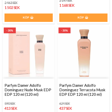
2 197 SEK
2 463 SEK
1 168 SEK
1 502 SEK
KÖP
KÖP
- 30%
- 30%
Parfym Damer Adolfo
Parfym Damer Adolfo
Dominguez Nude Musk EDP
Dominguez Terracota Musk
EDP 120 ml (120 ml)
EDP EDP 120 ml (120 ml)
590 SEK
624 SEK
413 SEK
437 SEK