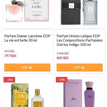
Parfym Damer Lancôme EDP
Parfym Unisex Lalique EDP
La vie est belle 30 ml
Les Compositions Parfumées
Glorius Indigo 100 ml
997 SEK
1 006 SEK
797 SEK
805 SEK
KÖP
KÖP
- 25%
- 25%