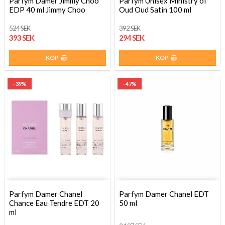
Parfym Damer Jimmy Choo
Parfym Unisex Ministry of
EDP 40 ml Jimmy Choo
Oud Oud Satin 100 ml
524 SEK
392 SEK
393 SEK
294 SEK
KÖP
KÖP
- 39%
- 47%
Parfym Damer Chanel
Parfym Damer Chanel EDT
Chance Eau Tendre EDT 20
50 ml
ml