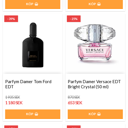
KÖP
KÖP
- 39%
- 25%
Parfym Damer Tom Ford
Parfym Damer Versace EDT
EDT
Bright Crystal (50 ml)
1 935 SEK
870 SEK
1 180 SEK
653 SEK
KÖP
KÖP