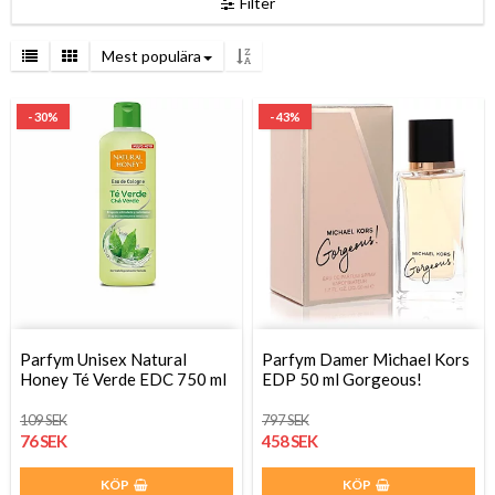
Filter
Mest populära
- 30%
- 43%
Parfym Unisex Natural
Parfym Damer Michael Kors
Honey Té Verde EDC 750 ml
EDP 50 ml Gorgeous!
109 SEK
797 SEK
76 SEK
458 SEK
KÖP
KÖP