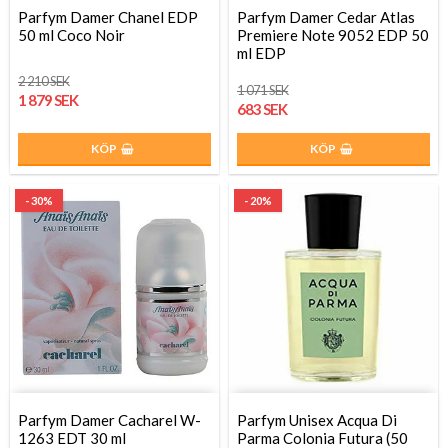
Parfym Damer Chanel EDP
Parfym Damer Cedar Atlas
50 ml Coco Noir
Premiere Note 9052 EDP 50
ml EDP
2 210 SEK
1 071 SEK
1 879 SEK
683 SEK
KÖP
KÖP
- 30%
- 20%
Parfym Damer Cacharel W-
Parfym Unisex Acqua Di
1263 EDT 30 ml
Parma Colonia Futura (50