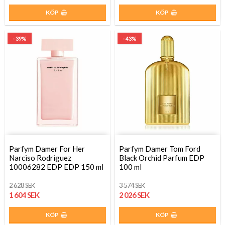
KÖP
KÖP
- 39%
- 43%
Parfym Damer For Her
Parfym Damer Tom Ford
Narciso Rodriguez
Black Orchid Parfum EDP
10006282 EDP EDP 150 ml
100 ml
2 628 SEK
3 574 SEK
1 604 SEK
2 026 SEK
KÖP
KÖP