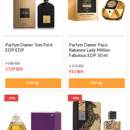
Parfym Damer Tom Ford
Parfym Damer Paco
EDP EDP
Rabanne Lady Million
Fabulous EDP 50 ml
4 188 SEK
1 143 SEK
2 529 SEK
915 SEK
KÖP
KÖP
- 25%
- 30%