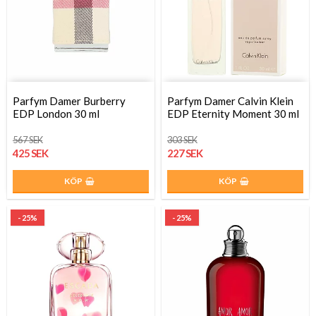
Parfym Damer Burberry
Parfym Damer Calvin Klein
EDP London 30 ml
EDP Eternity Moment 30 ml
567 SEK
303 SEK
425 SEK
227 SEK
KÖP
KÖP
- 25%
- 25%