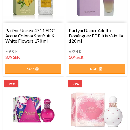
Parfym Unisex 4711 EDC
Parfym Damer Adolfo
Acqua Colonia Starfruit &
Dominguez EDP Iris Vainilla
White Flowers 170 ml
120 ml
506 SEK
672 SEK
379 SEK
504 SEK
KÖP
KÖP
- 25%
- 25%