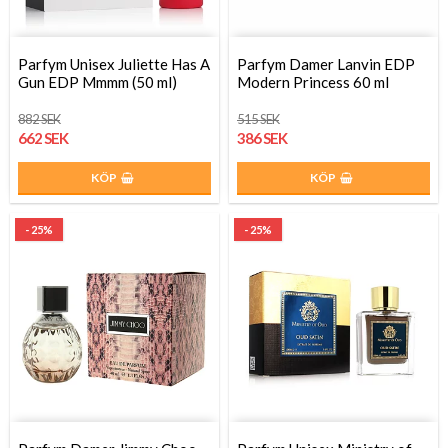
Parfym Unisex Juliette Has A
Parfym Damer Lanvin EDP
Gun EDP Mmmm (50 ml)
Modern Princess 60 ml
882 SEK
515 SEK
662 SEK
386 SEK
KÖP
KÖP
- 25%
- 25%