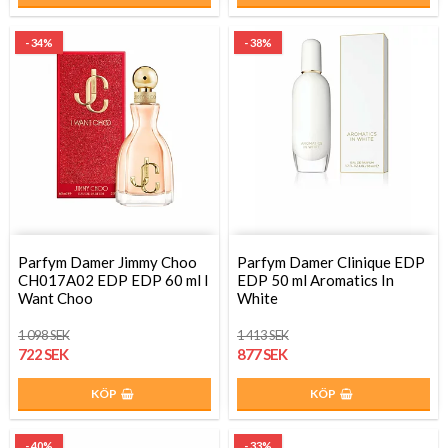
- 34%
- 38%
Parfym Damer Jimmy Choo
Parfym Damer Clinique EDP
CH017A02 EDP EDP 60 ml I
EDP 50 ml Aromatics In
Want Choo
White
1 098 SEK
1 413 SEK
722 SEK
877 SEK
KÖP
KÖP
- 40%
- 33%