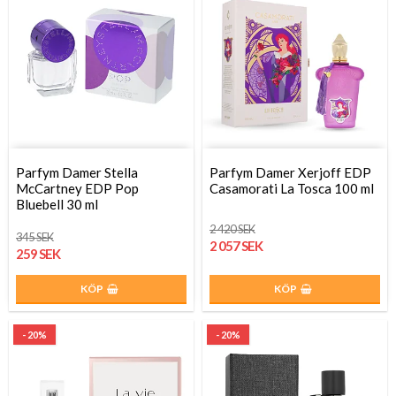
Parfym Damer Stella
Parfym Damer Xerjoff EDP
McCartney EDP Pop
Casamorati La Tosca 100 ml
Bluebell 30 ml
2 420 SEK
345 SEK
2 057 SEK
259 SEK
KÖP
KÖP
- 20%
- 20%