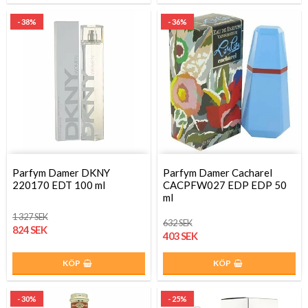
- 38%
- 36%
Parfym Damer DKNY
Parfym Damer Cacharel
220170 EDT 100 ml
CACPFW027 EDP EDP 50
ml
1 327 SEK
632 SEK
824 SEK
403 SEK
KÖP
KÖP
- 30%
- 25%