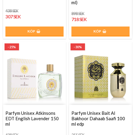
ml)
438 SEK
898 SEK
307 SEK
718 SEK
KÖP
KÖP
- 25%
- 30%
Parfym Unisex Atkinsons
Parfym Unisex Bait Al
EDT English Lavender 150
Bakhoor Dahaab Saafi 100
ml
ml edp