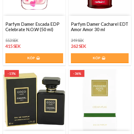
Parfym Damer Escada EDP
Parfym Damer Cacharel EDT
Celebrate N.O.W (50 ml)
Amor Amor 30 ml
553 SEK
349 SEK
415 SEK
262 SEK
KÖP
KÖP
- 15%
- 36%