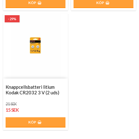
KÖP
KÖP
- 29%
Knappcellsbatteri litium
Kodak CR2032 3 V (2 uds)
21 SEK
15 SEK
KÖP