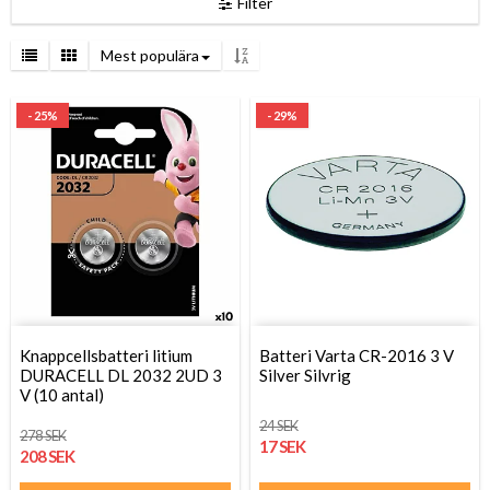
Filter
Mest populära
- 25%
- 29%
Knappcellsbatteri litium
Batteri Varta CR-2016 3 V
DURACELL DL 2032 2UD 3
Silver Silvrig
V (10 antal)
24 SEK
278 SEK
17 SEK
208 SEK