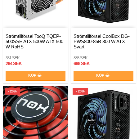
Strömtillförsel TooQ TQEP-
Strömtillförsel CoolBox DG-
500SSE ATX 500W ATX 500
PWS800-85B 800 W ATX
W RoHS
Svart
351 SEK
835 SEK
264 SEK
668 SEK
KÖP
KÖP
- 20%
- 20%