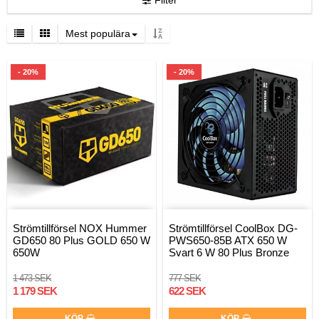
Filter
Mest populära
- 20%
- 20%
Strömtillförsel NOX Hummer
Strömtillförsel CoolBox DG-
GD650 80 Plus GOLD 650 W
PWS650-85B ATX 650 W
650W
Svart 6 W 80 Plus Bronze
1 473 SEK
777 SEK
1 179 SEK
622 SEK
KÖP
KÖP