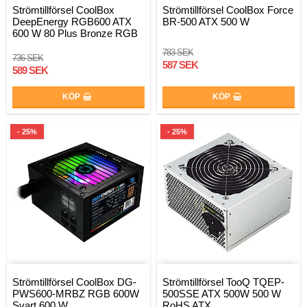
Strömtillförsel CoolBox
Strömtillförsel CoolBox Force
DeepEnergy RGB600 ATX
BR-500 ATX 500 W
600 W 80 Plus Bronze RGB
783 SEK
736 SEK
587 SEK
589 SEK
KÖP
KÖP
- 25%
- 25%
Strömtillförsel CoolBox DG-
Strömtillförsel TooQ TQEP-
PWS600-MRBZ RGB 600W
500SSE ATX 500W 500 W
Svart 600 W
RoHS ATX