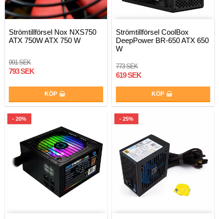
Strömtillförsel Nox NXS750
Strömtillförsel CoolBox
ATX 750W ATX 750 W
DeepPower BR-650 ATX 650
W
991 SEK
773 SEK
793 SEK
619 SEK
KÖP
KÖP
- 20%
- 25%