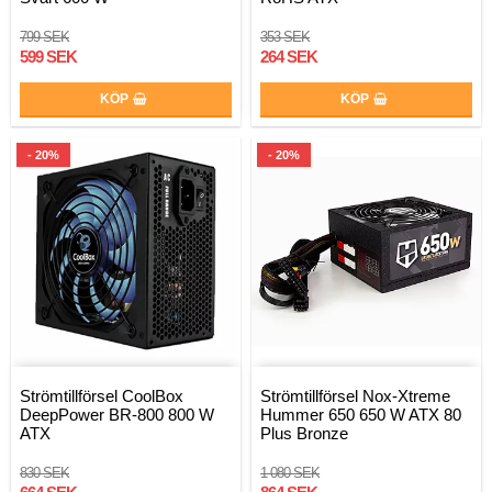
799 SEK
353 SEK
599 SEK
264 SEK
KÖP
KÖP
- 20%
- 20%
Strömtillförsel CoolBox
Strömtillförsel Nox-Xtreme
DeepPower BR-800 800 W
Hummer 650 650 W ATX 80
ATX
Plus Bronze
830 SEK
1 080 SEK