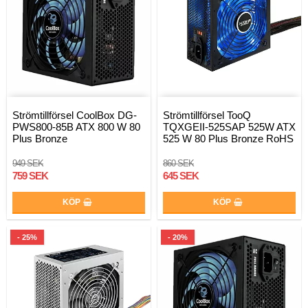
Strömtillförsel CoolBox DG-
Strömtillförsel TooQ
PWS800-85B ATX 800 W 80
TQXGEII-525SAP 525W ATX
Plus Bronze
525 W 80 Plus Bronze RoHS
949 SEK
860 SEK
759 SEK
645 SEK
KÖP
KÖP
- 25%
- 20%