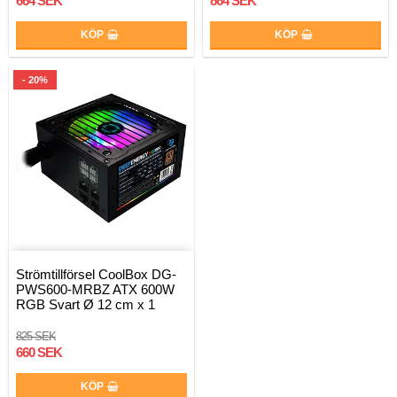
664 SEK
864 SEK
KÖP
KÖP
- 20%
Strömtillförsel CoolBox DG-
PWS600-MRBZ ATX 600W
RGB Svart Ø 12 cm x 1
825 SEK
660 SEK
KÖP