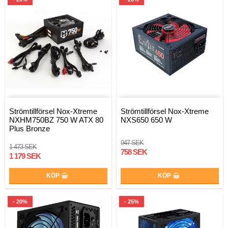
Strömtillförsel Nox-Xtreme
Strömtillförsel Nox-Xtreme
NXHM750BZ 750 W ATX 80
NXS650 650 W
Plus Bronze
947 SEK
1 473 SEK
758 SEK
1 179 SEK
KÖP
KÖP
- 20%
- 25%