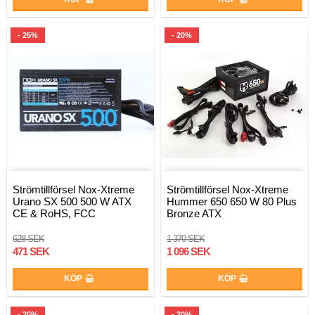
- 25%
- 20%
Strömtillförsel Nox-Xtreme
Strömtillförsel Nox-Xtreme
Urano SX 500 500 W ATX
Hummer 650 650 W 80 Plus
CE & RoHS, FCC
Bronze ATX
628 SEK
1 370 SEK
471 SEK
1 096 SEK
KÖP
KÖP
- 20%
- 20%