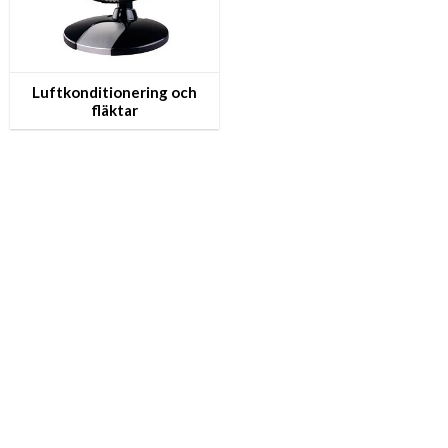
L­u­f­t­k­o­n­d­i­t­i­o­n­e­r­i­n­g och
fläktar