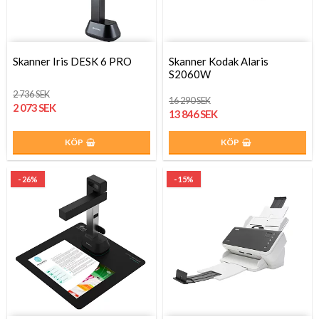
Skanner Iris DESK 6 PRO
Skanner Kodak Alaris
S2060W
2 736 SEK
16 290 SEK
2 073 SEK
13 846 SEK
KÖP
KÖP
- 26%
- 15%