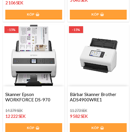
5 040 SEK
2 106 SEK
KÖP
KÖP
- 15%
- 15%
Skanner Epson
Bärbar Skanner Brother
WORKFORCE DS-970
ADS4900WRE1
14 379 SEK
11 273 SEK
12 222 SEK
9 582 SEK
KÖP
KÖP