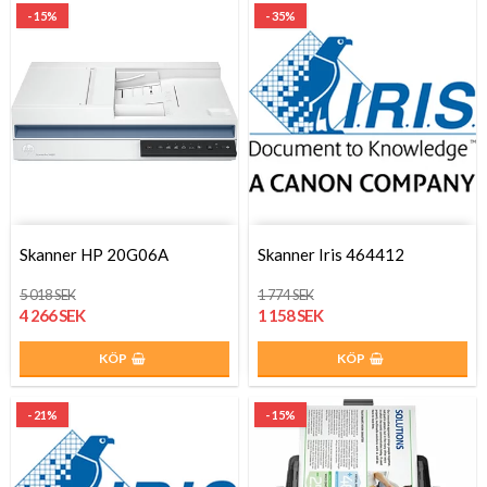
- 15%
- 35%
Skanner HP 20G06A
Skanner Iris 464412
5 018 SEK
1 774 SEK
4 266 SEK
1 158 SEK
KÖP
KÖP
- 21%
- 15%