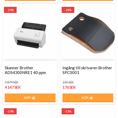
- 15%
- 25%
Skanner Brother
Ingång till skrivaren Brother
ADS4300NRE1 40 ppm
SPC0001
4 879 SEK
235 SEK
4 147 SEK
176 SEK
KÖP
KÖP
- 17%
- 15%