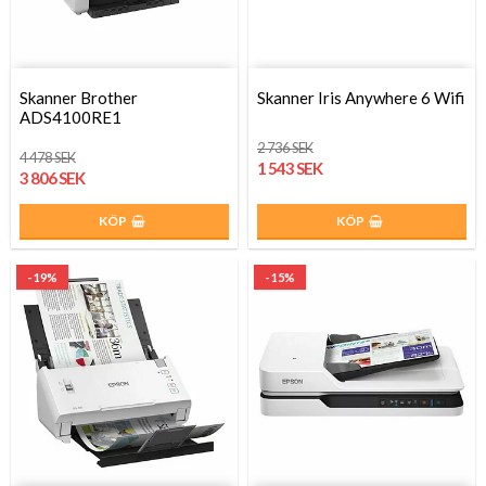
Skanner Brother
Skanner Iris Anywhere 6 Wifi
ADS4100RE1
2 736 SEK
4 478 SEK
1 543 SEK
3 806 SEK
KÖP
KÖP
- 19%
- 15%