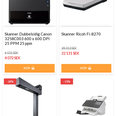
Skanner Dubbelsidig Canon
Skanner Ricoh Fi-8270
3258C003 600 x 600 DPI
25 PPM 25 ppm
28 313 SEK
6 531 SEK
22 131 SEK
4 072 SEK
KÖP
KÖP
- 24%
- 15%