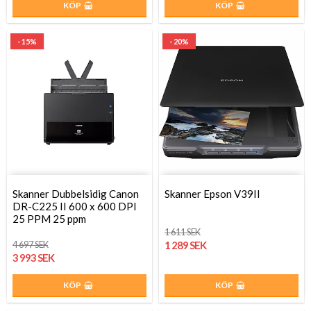
KÖP
KÖP
- 15%
- 20%
Skanner Dubbelsidig Canon
Skanner Epson V39II
DR-C225 II 600 x 600 DPI
25 PPM 25 ppm
1 611 SEK
4 697 SEK
1 289 SEK
3 993 SEK
KÖP
KÖP