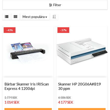
Filter
Mest populära
- 43%
- 37%
Bärbar Skanner Iris IRIScan
Skanner HP 20G06A#B19
Express 4 1200dpi
30 ppm
1 774 SEK
6 586 SEK
1 014 SEK
4 177 SEK