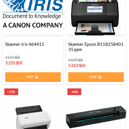
Skanner Iris 464415
Skanner Epson B11B258401
35 ppm
4 111 SEK
6 604 SEK
3 235 SEK
5 613 SEK
KÖP
KÖP
- 15%
- 44%