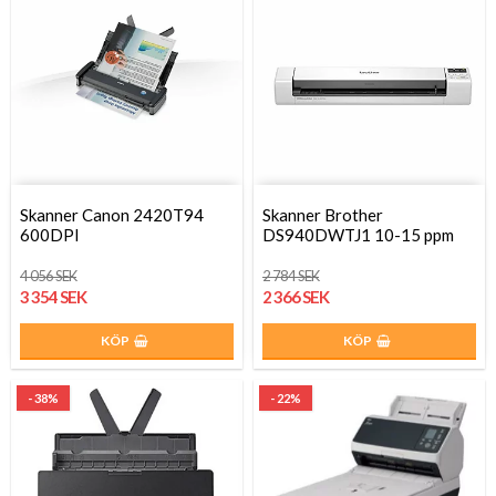
Skanner Canon 2420T94
Skanner Brother
600DPI
DS940DWTJ1 10-15 ppm
4 056 SEK
2 784 SEK
3 354 SEK
2 366 SEK
KÖP
KÖP
- 38%
- 22%