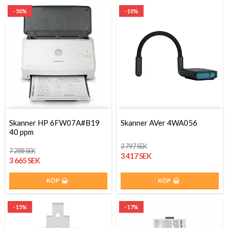
- 50%
- 10%
Skanner HP 6FW07A#B19
Skanner AVer 4WA056
40 ppm
3 797 SEK
7 288 SEK
3 417 SEK
3 665 SEK
KÖP
KÖP
- 15%
- 17%