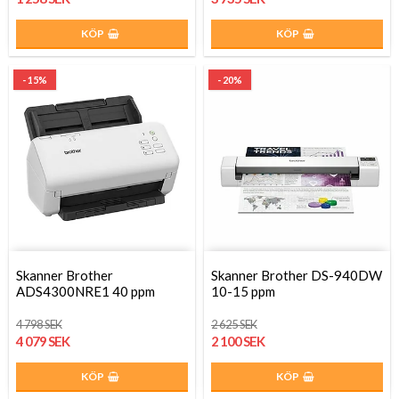
KÖP
KÖP
- 15%
- 20%
Skanner Brother
Skanner Brother DS-940DW
ADS4300NRE1 40 ppm
10-15 ppm
4 798 SEK
2 625 SEK
4 079 SEK
2 100 SEK
KÖP
KÖP