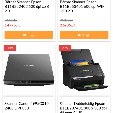
Bärbar Skanner Epson
Bärbar Skanner Epson
B11B252402 600 dpi USB
B11B253401 600 dpi WIFI
2.0
USB 2.0
2 116 SEK
3 128 SEK
1 477 SEK
2 620 SEK
KÖP
KÖP
- 20%
- 18%
Skanner Canon 2995C010
Skanner Dubbelsidig Epson
2400 DPI USB
B11B237401 300 x 300 dpi
45 ppm Wi-Fi