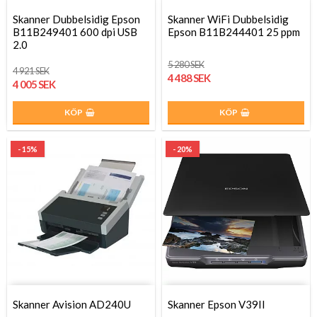
Skanner Dubbelsidig Epson
Skanner WiFi Dubbelsidig
B11B249401 600 dpi USB
Epson B11B244401 25 ppm
2.0
5 280 SEK
4 921 SEK
4 488 SEK
4 005 SEK
KÖP
KÖP
- 15%
- 20%
Skanner Avision AD240U
Skanner Epson V39II