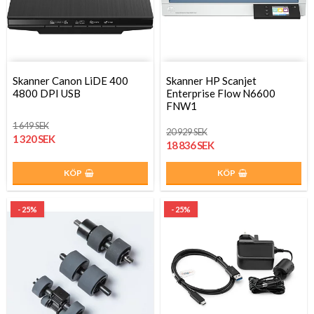
Skanner Canon LiDE 400
Skanner HP Scanjet
4800 DPI USB
Enterprise Flow N6600
FNW1
1 649 SEK
20 929 SEK
1 320 SEK
18 836 SEK
KÖP
KÖP
- 25%
- 25%