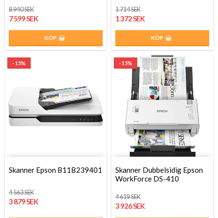
8 940 SEK
1 714 SEK
7 599 SEK
1 372 SEK
KÖP
KÖP
- 15%
- 15%
Skanner Epson B11B239401
Skanner Dubbelsidig Epson
WorkForce DS-410
4 563 SEK
4 619 SEK
3 879 SEK
3 926 SEK