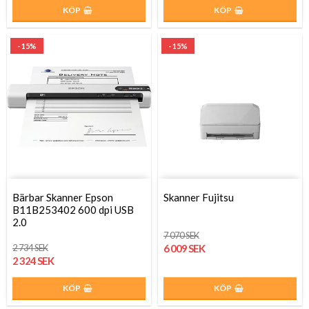
KÖP
KÖP
- 15%
- 15%
Bärbar Skanner Epson
Skanner Fujitsu
B11B253402 600 dpi USB
2.0
7 070 SEK
2 734 SEK
6 009 SEK
2 324 SEK
KÖP
KÖP