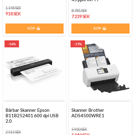
1 148 SEK
8 785 SEK
918 SEK
7 239 SEK
KÖP
KÖP
- 16%
- 15%
Bärbar Skanner Epson
Skanner Brother
B11B252401 600 dpi USB
ADS4500WRE1
2.0
5 930 SEK
2 515 SEK