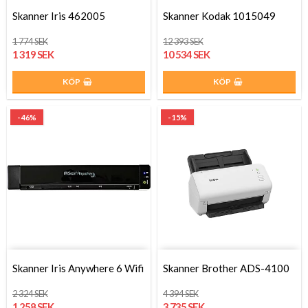
Skanner Iris 462005
Skanner Kodak 1015049
1 774 SEK
12 393 SEK
1 319 SEK
10 534 SEK
KÖP
KÖP
- 46%
- 15%
Skanner Iris Anywhere 6 Wifi
Skanner Brother ADS-4100
2 324 SEK
4 394 SEK
1 258 SEK
3 735 SEK