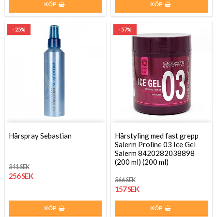
KÖP
KÖP
- 25%
- 57%
Hårspray Sebastian
Hårstyling med fast grepp
Salerm Proline 03 Ice Gel
Salerm 8420282038898
(200 ml) (200 ml)
341 SEK
256 SEK
366 SEK
157 SEK
KÖP
KÖP