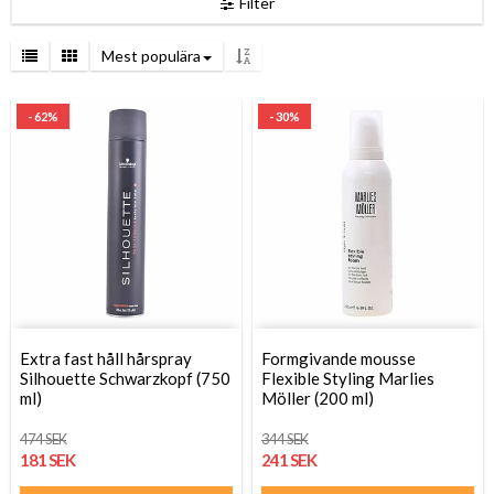
Filter
Mest populära
- 62%
- 30%
Extra fast håll hårspray
Formgivande mousse
Silhouette Schwarzkopf (750
Flexible Styling Marlies
ml)
Möller (200 ml)
474 SEK
344 SEK
181 SEK
241 SEK