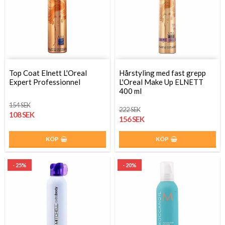
Top Coat Elnett L'Oreal
Hårstyling med fast grepp
Expert Professionnel
L'Oreal Make Up ELNETT
400 ml
154 SEK
222 SEK
108 SEK
156 SEK
KÖP
KÖP
- 25%
- 20%