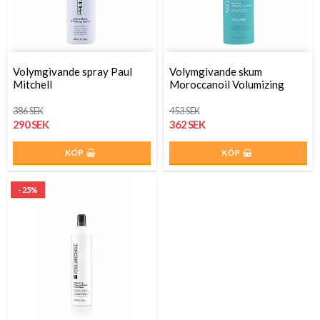
Volymgivande spray Paul
Volymgivande skum
Mitchell
Moroccanoil Volumizing
386 SEK
453 SEK
290 SEK
362 SEK
KÖP
KÖP
- 25%