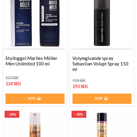
Stylinggel Marlies Möller
Volymgivande spray
Men Unlimited 100 ml
Sebastian Volupt Spray 150
ml
523 SEK
419 SEK
224 SEK
293 SEK
KÖP
KÖP
- 30%
- 30%