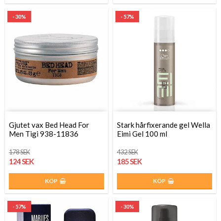
- 30%
- 57%
Gjutet vax Bed Head For
Stark hårfixerande gel Wella
Men Tigi 938-11836
Eimi Gel 100 ml
178 SEK
432 SEK
124 SEK
185 SEK
KÖP
KÖP
- 57%
- 30%