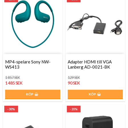
MP4-spelare Sony NW-
Adapter HDMI till VGA
WS413
Lanberg AD-0021-BK
1 857 SEK
129 SEK
1 485 SEK
90 SEK
KÖP
KÖP
- 30%
- 20%