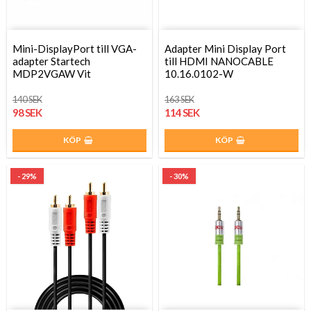
Mini-DisplayPort till VGA-
Adapter Mini Display Port
adapter Startech
till HDMI NANOCABLE
MDP2VGAW Vit
10.16.0102-W
140 SEK
163 SEK
98 SEK
114 SEK
KÖP
KÖP
- 29%
- 30%