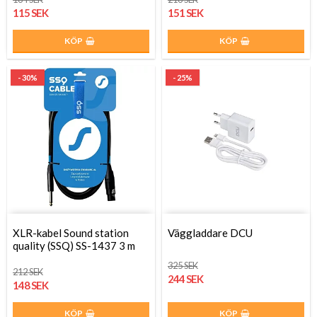
115 SEK
151 SEK
KÖP
KÖP
- 30%
- 25%
XLR-kabel Sound station
Väggladdare DCU
quality (SSQ) SS-1437 3 m
325 SEK
212 SEK
244 SEK
148 SEK
KÖP
KÖP