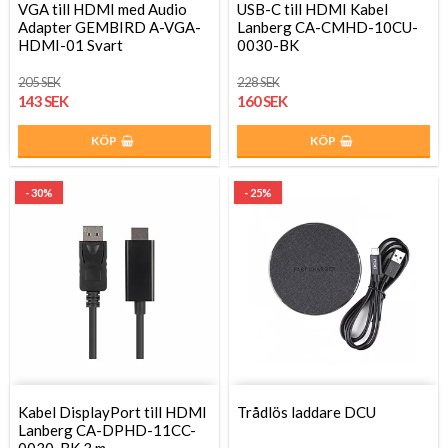
VGA till HDMI med Audio
USB-C till HDMI Kabel
Adapter GEMBIRD A-VGA-
Lanberg CA-CMHD-10CU-
HDMI-01 Svart
0030-BK
205 SEK
228 SEK
143 SEK
160 SEK
KÖP
KÖP
- 30%
- 25%
Kabel DisplayPort till HDMI
Trådlös laddare DCU
Lanberg CA-DPHD-11CC-