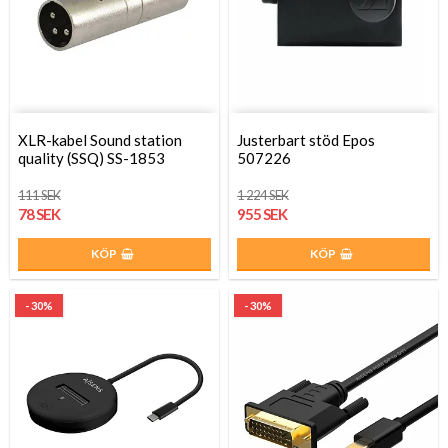
XLR-kabel Sound station
Justerbart stöd Epos
quality (SSQ) SS-1853
507226
111 SEK
1 224 SEK
78 SEK
955 SEK
KÖP
KÖP
- 30%
- 30%