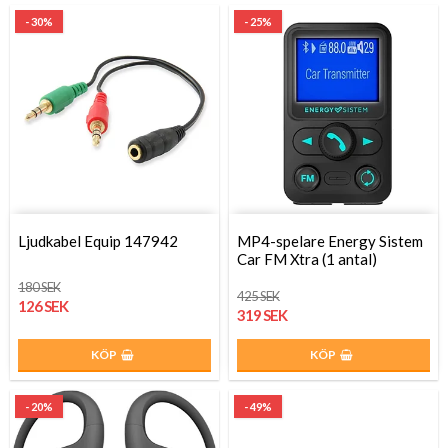
- 30%
- 25%
Ljudkabel Equip 147942
MP4-spelare Energy Sistem
Car FM Xtra (1 antal)
180 SEK
425 SEK
126 SEK
319 SEK
KÖP
KÖP
- 20%
- 49%