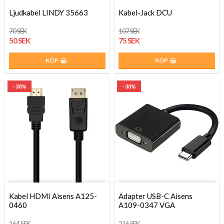
Ljudkabel LINDY 35663
Kabel-Jack DCU
70 SEK
107 SEK
50 SEK
75 SEK
KÖP
KÖP
- 30%
- 30%
Kabel HDMI Aisens A125-
Adapter USB-C Aisens
0460
A109-0347 VGA
164 SEK
216 SEK