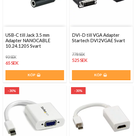
USB-C till Jack 3.5 mm
DVI-D till VGA Adapter
Adapter NANOCABLE
Startech DVI2VGAE Svart
10.24.1205 Svart
778 SEK
93 SEK
525 SEK
65 SEK
KÖP
KÖP
- 30%
- 30%