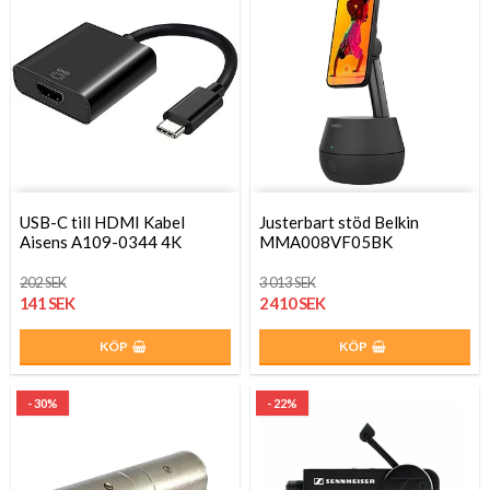
USB-C till HDMI Kabel
Justerbart stöd Belkin
Aisens A109-0344 4K
MMA008VF05BK
202 SEK
3 013 SEK
141 SEK
2 410 SEK
KÖP
KÖP
- 30%
- 22%