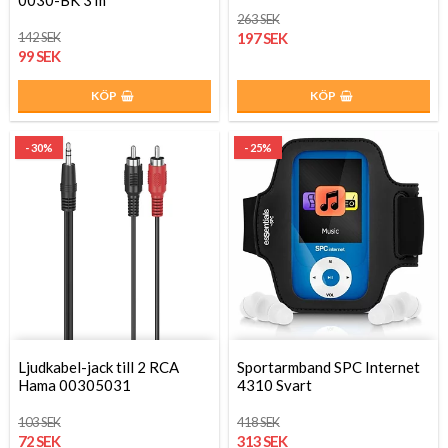
0030-BK 3 m
263 SEK
142 SEK
197 SEK
99 SEK
KÖP
KÖP
- 30%
- 25%
Ljudkabel-jack till 2 RCA
Sportarmband SPC Internet
Hama 00305031
4310 Svart
103 SEK
418 SEK
72 SEK
313 SEK