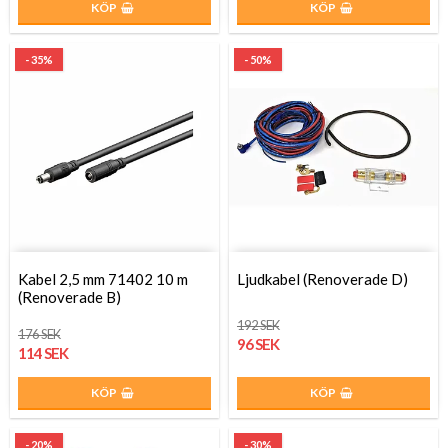
KÖP
KÖP
- 35%
- 50%
Kabel 2,5 mm 71402 10 m
Ljudkabel (Renoverade D)
(Renoverade B)
192 SEK
176 SEK
96 SEK
114 SEK
KÖP
KÖP
- 20%
- 30%