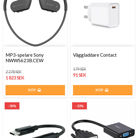
MP3-spelare Sony
Väggladdare Contact
NWWS623B.CEW
179 SEK
2 278 SEK
91 SEK
1 823 SEK
KÖP
KÖP
- 30%
- 33%