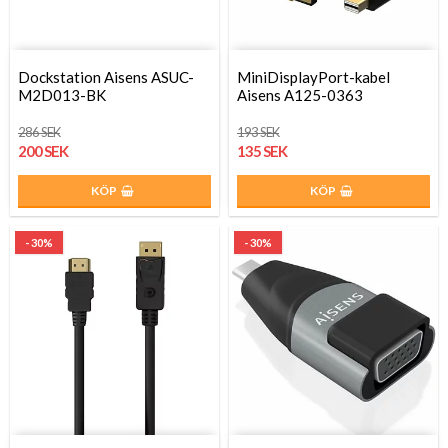
Dockstation Aisens ASUC-
MiniDisplayPort-kabel
M2D013-BK
Aisens A125-0363
286 SEK
193 SEK
200 SEK
135 SEK
KÖP
KÖP
- 30%
- 30%