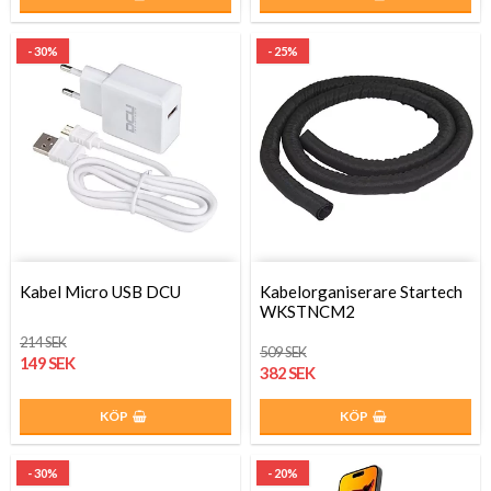
- 30%
- 25%
Kabel Micro USB DCU
Kabelorganiserare Startech
WKSTNCM2
214 SEK
509 SEK
149 SEK
382 SEK
KÖP
KÖP
- 30%
- 20%