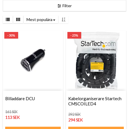
Filter
Mest populära
- 30%
- 25%
Billaddare DCU
Kabelorganiserare Startech
CMSCOILED4
161 SEK
392 SEK
113 SEK
294 SEK