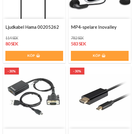
Ljudkabel Hama 00205262
MP4-spelare Inovalley
114 SEK
782 SEK
80 SEK
583 SEK
KÖP
KÖP
- 30%
- 30%