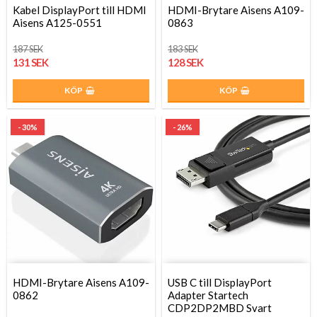
Kabel DisplayPort till HDMI
HDMI-Brytare Aisens A109-
Aisens A125-0551
0863
187 SEK
183 SEK
131 SEK
128 SEK
KÖP
KÖP
- 30%
- 26%
HDMI-Brytare Aisens A109-
USB C till DisplayPort
0862
Adapter Startech
CDP2DP2MBD Svart