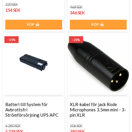
220 SEK
468 SEK
154 SEK
346 SEK
KÖP
KÖP
- 15%
- 25%
Batteri till System för
XLR-kabel för jack Rode
Avbrottsfri
Microphones 3.5mm mini - 3-
Strömförsörjning UPS APC
pin XLR
6 280 SEK
506 SEK
5 338 SEK
380 SEK