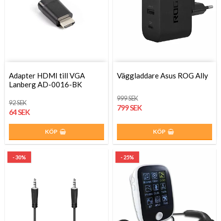
Adapter HDMI till VGA
Väggladdare Asus ROG Ally
Lanberg AD-0016-BK
999 SEK
92 SEK
799 SEK
64 SEK
KÖP
KÖP
- 30%
- 25%