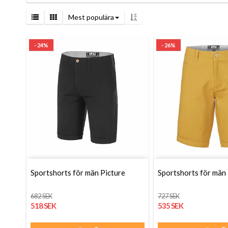
Mest populära
- 24%
- 26%
Sportshorts för män Picture
Sportshorts för män
682 SEK
727 SEK
518 SEK
535 SEK