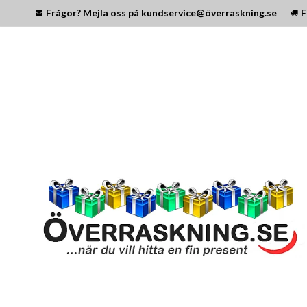
Frågor? Mejla oss på kundservice@överraskning.se
F