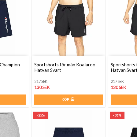
 Champion
Sportshorts för män Koalaroo
Sportshorts 
Hatvan Svart
Hatvan Svar
217 SEK
217 SEK
130 SEK
130 SEK
KÖP
- 25%
- 36%