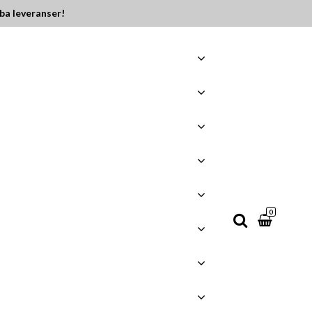
ba leveranser!
0