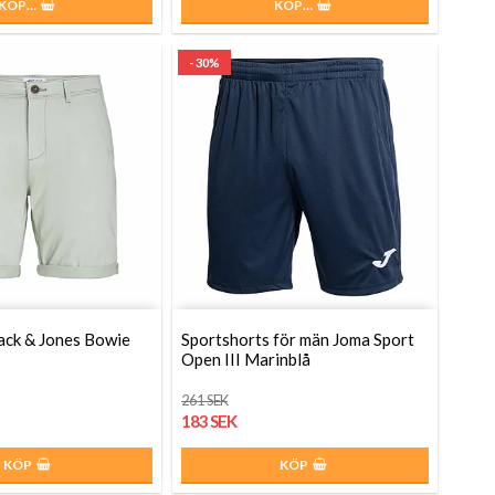
KÖP…
KÖP…
- 30%
ack & Jones Bowie
Sportshorts för män Joma Sport
Open III Marinblå
261 SEK
183 SEK
KÖP
KÖP