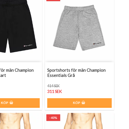
 för män Champion
Sportshorts för män Champion
vart
Essentials Grå
414 SEK
311 SEK
KÖP
KÖP
- 40%