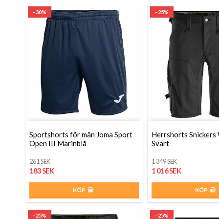
- 30%
- 25%
Sportshorts för män Joma Sport
Herrshorts Snicker
Open III Marinblå
Svart
261 SEK
1 349 SEK
183 SEK
1 016 SEK
KÖP
KÖP
- 25%
- 25%