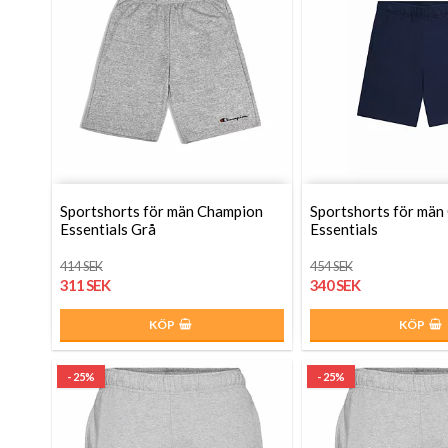
Sportshorts för män Champion
Sportshorts för män
Essentials Grå
Essentials
414 SEK
454 SEK
311 SEK
340 SEK
KÖP
KÖP
- 25%
- 25%