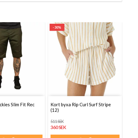
- 30%
kies Slim Fit Rec
Kort byxa Rip Curl Surf Stripe
(12)
511 SEK
360 SEK