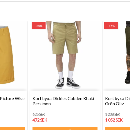
- 24%
- 15%
 Picture Wise
Kort byxa Dickies Cobden Khaki
Kort byxa Dic
Persimon
Grön Oliv
625 SEK
1 238 SEK
472 SEK
1 052 SEK