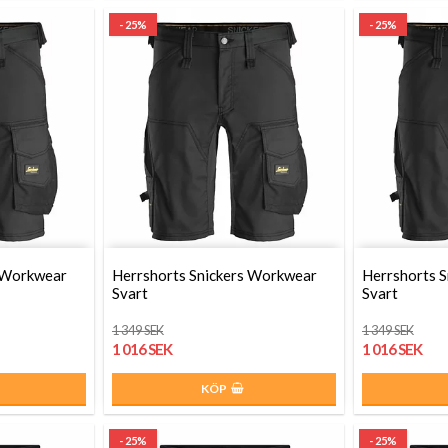
- 25%
- 25%
s Workwear
Herrshorts Snickers Workwear
Herrshorts 
Svart
Svart
1 349 SEK
1 349 SEK
1 016 SEK
1 016 SEK
KÖP
- 25%
- 25%