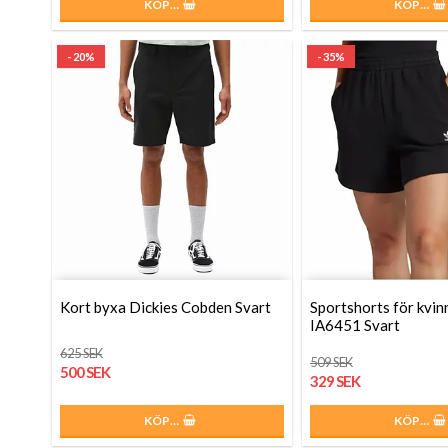
KÖP…
KÖP…
- 20%
- 35%
Kort byxa Dickies Cobden Svart
Sportshorts för kvin
IA6451 Svart
625 SEK
509 SEK
500 SEK
329 SEK
KÖP…
KÖP…