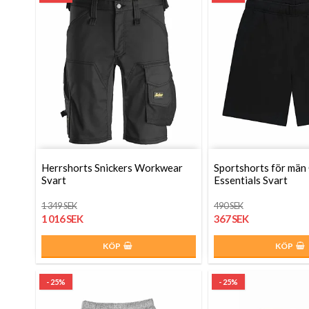
Herrshorts Snickers Workwear
Sportshorts för män
Svart
Essentials Svart
1 349 SEK
490 SEK
1 016 SEK
367 SEK
KÖP
KÖP
- 25%
- 25%