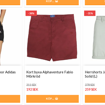
KÖP…
- 38%
- 31%
nor Adidas
Kort byxa Alphaventure Fabio
Herrshorts J
Mörkröd
Solid (L)
311 SEK
378 SEK
192 SEK
259 SEK
KÖP…