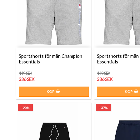
Sportshorts för män Champion
Sportshorts för män
Essentials
Essentials
449 SEK
449 SEK
336 SEK
336 SEK
KÖP
KÖP
- 20%
- 37%