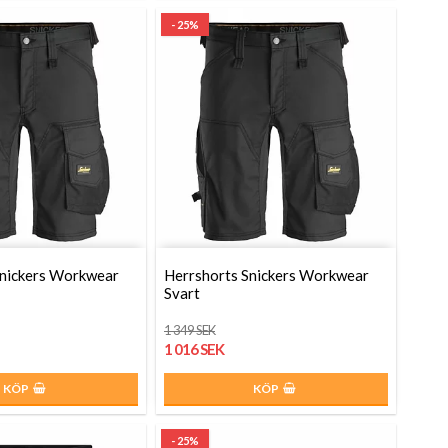
- 25%
Snickers Workwear
Herrshorts Snickers Workwear
Svart
1 349 SEK
1 016 SEK
KÖP
KÖP
- 25%