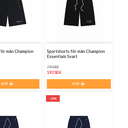
 för män Champion
Sportshorts för män Champion
Essentials Svart
740 SEK
592 SEK
KÖP
KÖP
- 25%