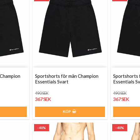
 Champion
Sportshorts för män Champion
Sportshorts
Essentials Svart
Essentials S
490 SEK
490 SEK
367 SEK
367 SEK
KÖP
- 40%
- 40%