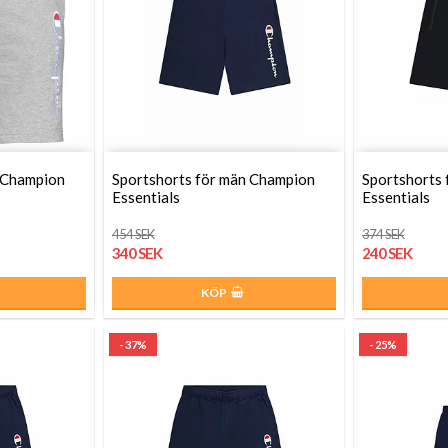
 Champion
Sportshorts för män Champion
Sportshorts
Essentials
Essentials
454 SEK
374 SEK
340 SEK
240 SEK
KÖP
- 37%
- 25%