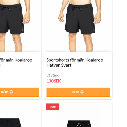
för män Koalaroo
Sportshorts för män Koalaroo
t
Hatvan Svart
217 SEK
130 SEK
KÖP
KÖP
- 20%