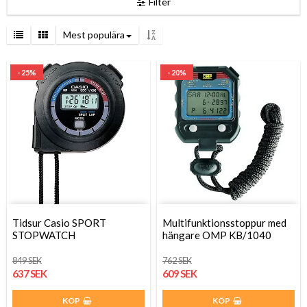
Filter
Mest populära
- 25%
- 20%
Tidsur Casio SPORT
Multifunktionsstoppur med
STOPWATCH
hängare OMP KB/1040
849 SEK
762 SEK
637 SEK
609 SEK
KÖP
KÖP