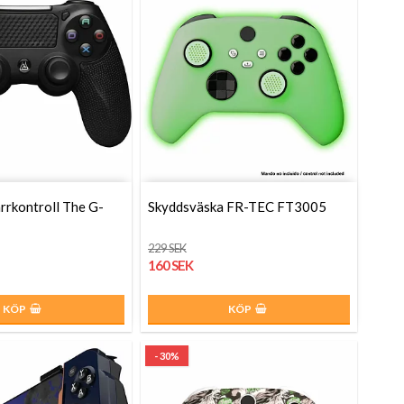
rrkontroll The G-
Skyddsväska FR-TEC FT3005
229 SEK
160 SEK
KÖP
KÖP
- 30%