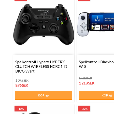
Spelkontroll Hyperx HYPERX
Spelkontroll Blackb
CLUTCH WIRELESS HCRC1-D-
W-S
BK/G Svart
1 522 SEK
1 095 SEK
1 218 SEK
876 SEK
KÖP
KÖP
- 15%
- 30%