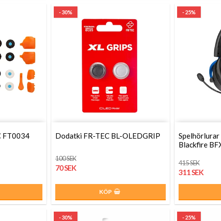
- 30%
- 25%
C FT0034
Dodatki FR-TEC BL-OLEDGRIP
Spelhörlurar
Blackfire B
100 SEK
415 SEK
70 SEK
311 SEK
KÖP
- 30%
- 25%