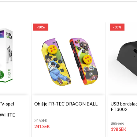
- 30%
- 30%
TV-spel
Ohišje FR-TEC DRAGON BALL
USB bordsla
FT3002
WHITE
345 SEK
283 SEK
241 SEK
198 SEK