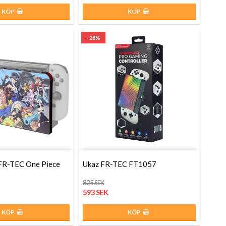
KÖP
KÖP
- 28%
FR-TEC One Piece
Ukaz FR-TEC FT1057
825 SEK
593 SEK
KÖP
KÖP