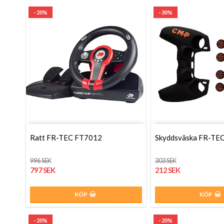
- 20%
- 30%
Ratt FR-TEC FT7012
Skyddsväska FR-TE
996 SEK
303 SEK
797 SEK
212 SEK
KÖP
KÖP
- 20%
- 20%