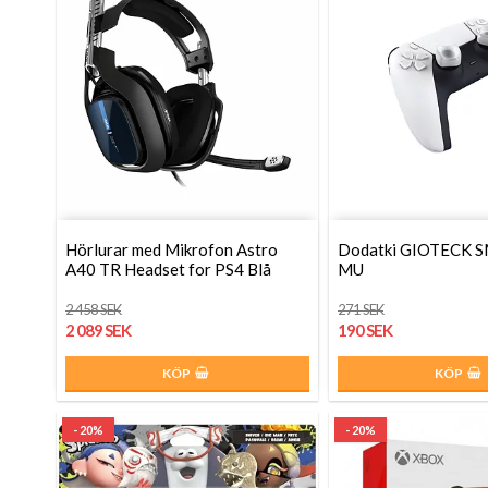
Hörlurar med Mikrofon Astro
Dodatki GIOTECK 
A40 TR Headset for PS4 Blå
MU
2 458 SEK
271 SEK
2 089 SEK
190 SEK
KÖP
KÖP
- 20%
- 20%