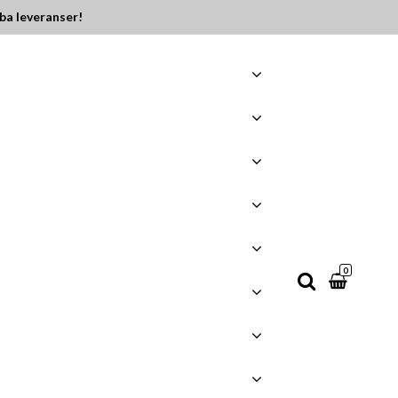
ba leveranser!
0