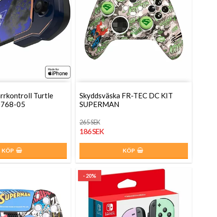
rrkontroll Turtle
Skyddsväska FR-TEC DC KIT
0768-05
SUPERMAN
265 SEK
186 SEK
KÖP
KÖP
- 20%