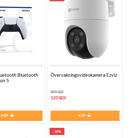
luetooth Bluetooth
Ö­v­e­r­v­a­k­n­i­n­g­s­v­i­d­e­o­k­a­m­e­r­a Ezviz
ion 5
899 SEK
520 SEK
KÖP
KÖP
- 30%