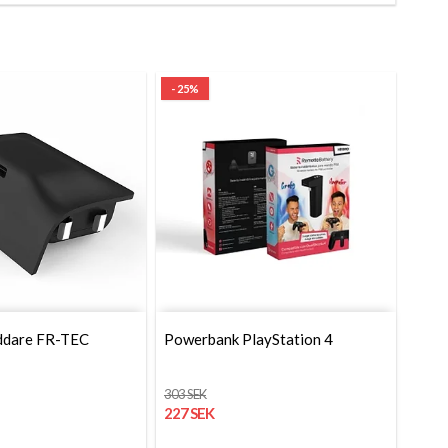
- 25%
ddare FR-TEC
Powerbank PlayStation 4
303 SEK
227 SEK