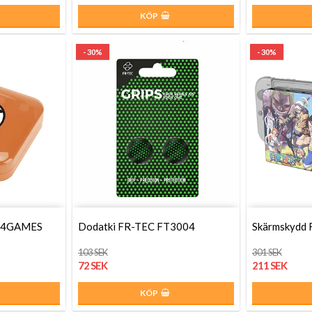
KÖP
- 30%
- 30%
W24GAMES
Dodatki FR-TEC FT3004
Skärmskydd 
103 SEK
301 SEK
72 SEK
211 SEK
KÖP