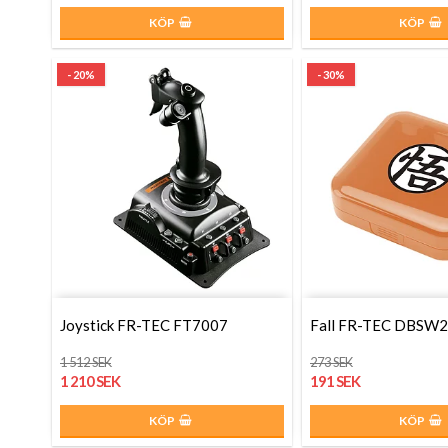
KÖP
KÖP
- 20%
- 30%
Joystick FR-TEC FT7007
Fall FR-TEC DBS
1 512 SEK
273 SEK
1 210 SEK
191 SEK
KÖP
KÖP