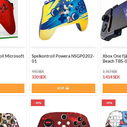
oll Microsoft
Spelkontroll Powera NSGP0202-
Xbox One fjä
01
Beach TBS-
441 SEK
1 767 SEK
330 SEK
1 414 SEK
KÖP
- 30%
- 30%