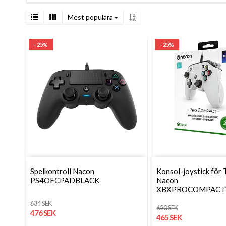
Mest populära
- 25%
- 25%
Spelkontroll Nacon
Konsol-joystick för 
PS4OFCPADBLACK
Nacon
XBXPROCOMPACT
634 SEK
620 SEK
476 SEK
465 SEK