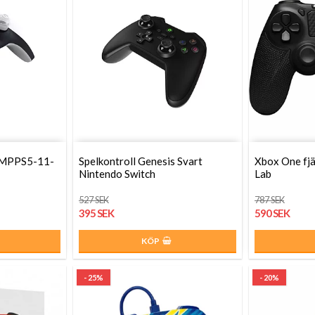
SMPPS5-11-
Spelkontroll Genesis Svart
Xbox One fjä
Nintendo Switch
Lab
527 SEK
787 SEK
395 SEK
590 SEK
KÖP
- 25%
- 20%