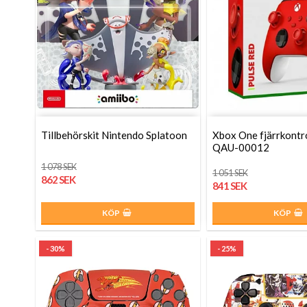
Tillbehörskit Nintendo Splatoon
Xbox One fjärrkontr
QAU-00012
1 078 SEK
1 051 SEK
862 SEK
841 SEK
KÖP
KÖP
- 30%
- 25%