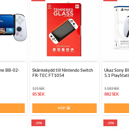
one BB-02-
Skärmskydd till Nintendo Switch
Ukaz Sony B
FR-TEC FT1054
5.1 PlayStat
121 SEK
1 183 SEK
85 SEK
882 SEK
KÖP
- 25%
- 25%