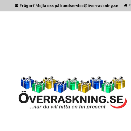
Frågor? Mejla oss på kundservice@överraskning.se
F