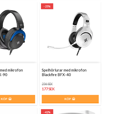
- 25%
 med mikrofon
Spelhörlurar med mikrofon
FX-90
Blackfire BFX-40
236 SEK
177 SEK
KÖP
KÖP
- 42%