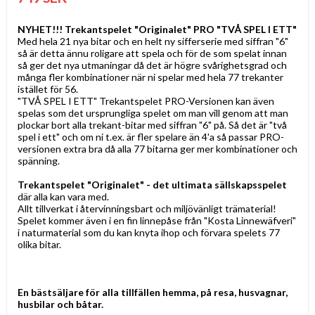
NYHET!!! Trekantspelet "Originalet" PRO "TVÅ SPEL I ETT"
Med hela 21 nya bitar och en helt ny sifferserie med siffran "6"
så är detta ännu roligare att spela och för de som spelat innan
så ger det nya utmaningar då det är högre svårighetsgrad och
många fler kombinationer när ni spelar med hela 77 trekanter
istället för 56.
"TVÅ SPEL I ETT" Trekantspelet PRO-Versionen kan även
spelas som det ursprungliga spelet om man vill genom att man
plockar bort alla trekant-bitar med siffran "6" på. Så det är "två
spel i ett" och om ni t.ex. är fler spelare än 4'a så passar PRO-
versionen extra bra då alla 77 bitarna ger mer kombinationer och
spänning.
Trekantspelet "Originalet" - det ultimata sällskapsspelet
där alla kan vara med.
Allt tillverkat i återvinningsbart och miljövänligt trämaterial!
Spelet kommer även i en fin linnepåse från "Kosta Linnewäfveri"
i naturmaterial som du kan knyta ihop och förvara spelets 77
olika bitar.
En bästsäljare
för
alla tillfällen hemma, på resa, husvagnar,
husbilar och båtar.