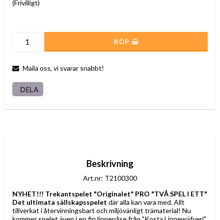
(Frivilligt)
KÖP
Maila oss, vi svarar snabbt!
DELA
Beskrivning
Art.nr: T2100300
NYHET!!! Trekantspelet "Originalet" PRO "TVÅ SPEL I ETT"
Det ultimata sällskapsspelet
 där alla kan vara med. Allt 
tillverkat i återvinningsbart och miljövänligt trämaterial! Nu 
kommer spelet även i en fin linnepåse från "Kosta Linnewäfveri" 