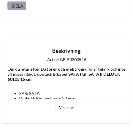
DELA
Beskrivning
Art.nr: BB-S0200546
Om du letar efter 
Datorer och elektronik
, gillar teknik och inte 
vill missa något, upptäck 
Elkabel SATA I till SATA II DELOCK 
60105 15 cm
.
SAS: SATA
Dodatki: Konverterare/adapter
Typ: Adapter och omvandlare
Visa mer
Anslutningar: SATA
Färg: Multicolour
Kabellängd: 15 cm