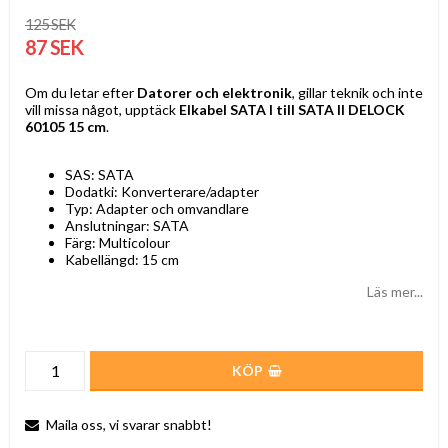
125 SEK
87 SEK
Om du letar efter
Datorer och elektronik
, gillar teknik och inte
vill missa något, upptäck
Elkabel SATA I till SATA II DELOCK
60105 15 cm
.
SAS: SATA
Dodatki: Konverterare/adapter
Typ: Adapter och omvandlare
Anslutningar: SATA
Färg: Multicolour
Kabellängd: 15 cm
Läs mer...
KÖP
Maila oss, vi svarar snabbt!